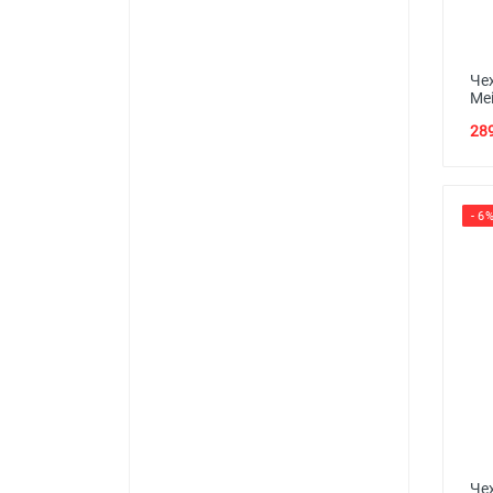
Че
Mei
289
- 6
Че