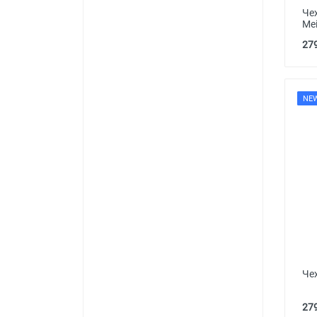
Че
Mei
279
NE
Че
279