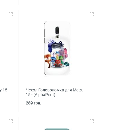
у 15
Чехол Головоломка для Meizu
15 - (AlphaPrint)
289 грн.