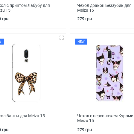
хол с принтом Лабубу для
Чехол дракон Беззубик для
zu 15
Meizu 15
 грн.
279 грн.
W
NEW
хол банты для Meizu 15
Чехол с персонажем Куроми
Meizu 15
 грн.
279 грн.