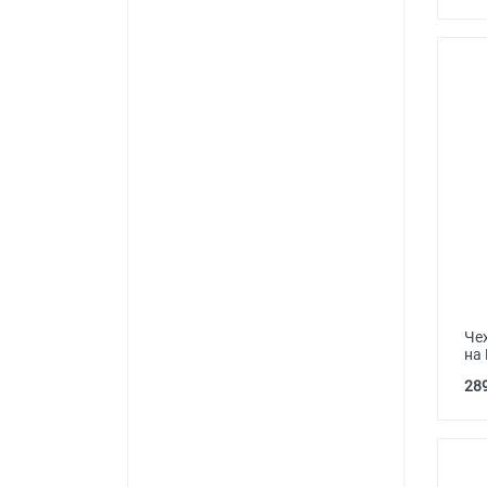
Че
на 
289