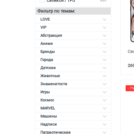
Силикон / TPU
880
Карты памяти
Фильтр по темам:
Автоаксессуары для
LOVE
смартфонов
VIP
Смарт гаджеты и аксессуары
Абстракция
Аниме
Другие аксессуары
Сво
Бренды
Города
269
Детские
Животные
Знаменитости
- 7
Игры
Космос
MARVEL
Машины
Надписи
Патриотические