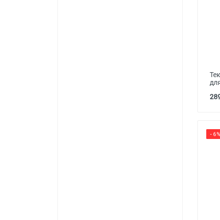
Тек
дл
289
- 6