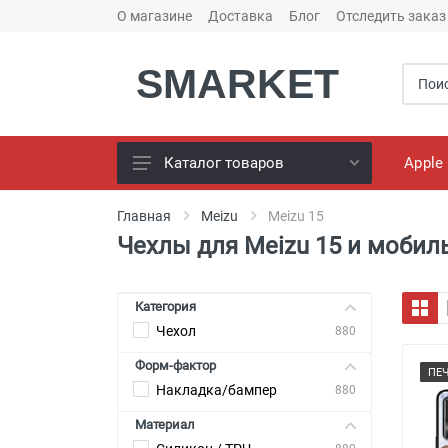
О магазине
Доставка
Блог
Отследить заказ
SMARKET
Apple
Каталог товаров
Чехлы для телефонов
Главная
Meizu
Meizu 15
Чехлы для Meizu 15 и моби
Конструктор чехлов
Универсальные батареи
(PowerBank)
Категория
Чехол
Bluetooth колоноки
880
Форм-фактор
Универсальные наушники
ПЕ
Накладка/бампер
880
Зарядные Устройства
Материал
Кабели для смартфонов