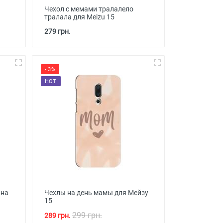
Чехол с мемами тралалело
тралала для Meizu 15
279 грн.
- 3%
HOT
 на
Чехлы на день мамы для Мейзу
15
299 грн.
289 грн.