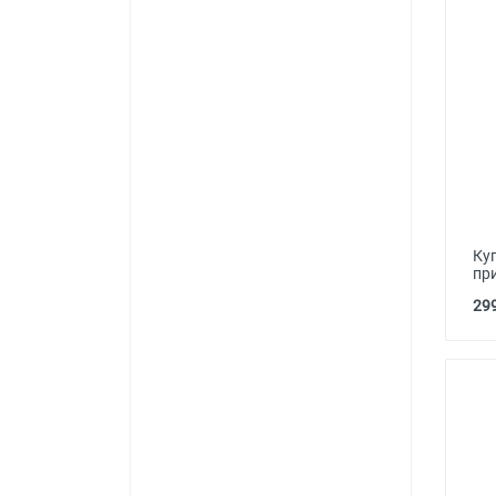
Ку
пр
299