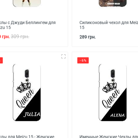
хлы с Джуди Беллингем для
Силиконовый чехол для Mei
zu 15
15
309 грн.
 грн.
289 грн.
%
- 6%
хлы для Meizu 15 - Женские
Именные Женские Чехлы дл