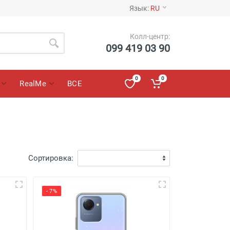
Язык:
RU
Колл-центр:
099 419 03 90
0
0
RealMe
ВСЕ
Сортировка:
- 7%