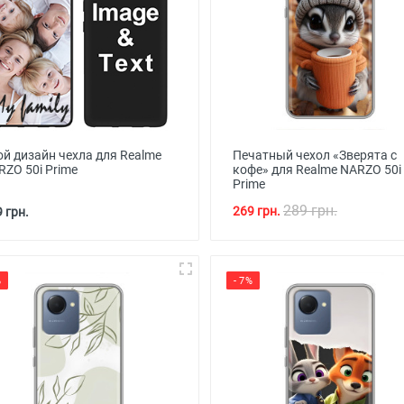
ой дизайн чехла для Realme
Печатный чехол «Зверята с
RZO 50i Prime
кофе» для Realme NARZO 50i
Prime
289 грн.
269 грн.
 грн.
%
- 7%