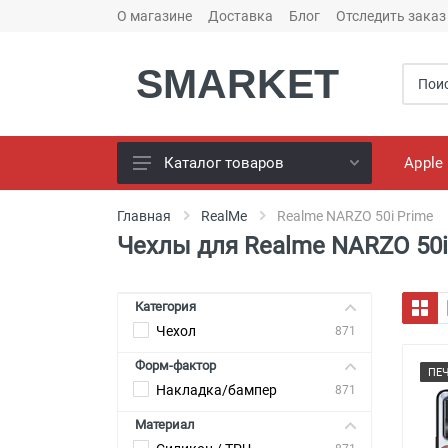
О магазине
Доставка
Блог
Отследить заказ
SMARKET
Apple
Каталог товаров
Чехлы для телефонов
Главная
RealMe
Realme NARZO 50i Prime
Чехлы для Realme NARZO 50i
Конструктор чехлов
Универсальные батареи
(PowerBank)
Категория
Чехол
Bluetooth колоноки
871
Форм-фактор
Универсальные наушники
ПЕ
Накладка/бампер
871
Зарядные Устройства
Материал
Кабели для смартфонов