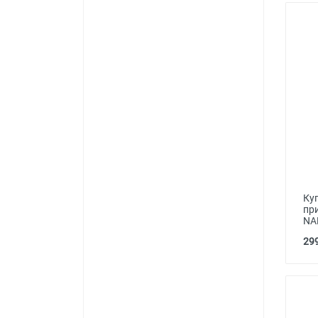
Ку
пр
NA
299