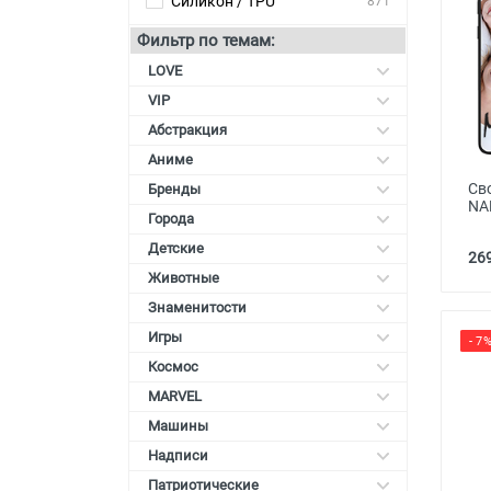
Силикон / TPU
871
Карты памяти
Фильтр по темам:
Автоаксессуары для
LOVE
смартфонов
VIP
Смарт гаджеты и аксессуары
Абстракция
Аниме
Другие аксессуары
Св
Бренды
NA
Города
Детские
269
Животные
Знаменитости
Игры
- 7
Космос
MARVEL
Машины
Надписи
Патриотические