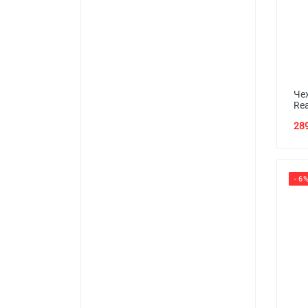
Че
Re
289
- 6