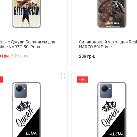
хлы с Джуди Беллингем для
Силиконовый чехол для Rea
alme NARZO 50i Prime
NARZO 50i Prime
309 грн.
 грн.
289 грн.
%
- 6%