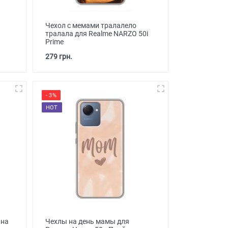
Чехол с мемами тралалело
тралала для Realme NARZO 50i
Prime
279 грн.
- 3%
HOT
 на
Чехлы на день мамы для