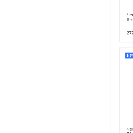
Че
Re
279
NE
Че