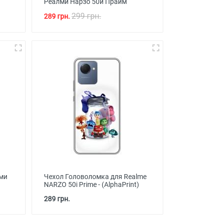
Реалми Нарзо 50и Прайм
299 грн.
289 грн.
ми
Чехол Головоломка для Realme
NARZO 50i Prime - (AlphaPrint)
289 грн.