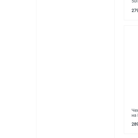
50i
279
Че
на 
289