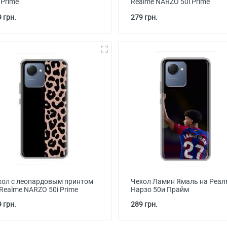
 Prime
Realme NARZO 50i Prime
 грн.
279 грн.
хол с леопардовым принтом
Чехол Ламин Ямаль на Реал
Realme NARZO 50i Prime
Нарзо 50и Прайм
 грн.
289 грн.