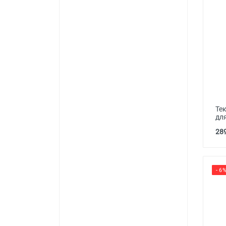
Тек
дл
289
- 6