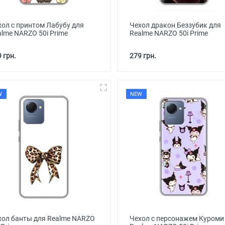
хол с принтом Лабубу для
Чехол дракон Беззубик для
alme NARZO 50i Prime
Realme NARZO 50i Prime
 грн.
279 грн.
W
NEW
хол банты для Realme NARZO
Чехол с персонажем Куроми