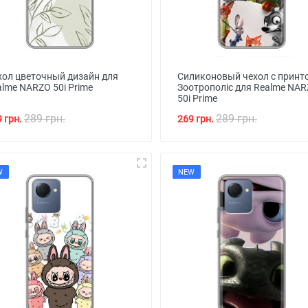
хол цветочный дизайн для
Силиконовый чехол с принт
alme NARZO 50i Prime
Зоотрополіс для Realme NA
50i Prime
289 грн.
289 грн.
 грн.
269 грн.
W
NEW