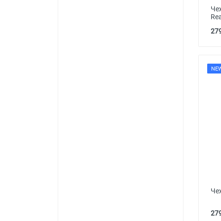
Че
Re
279
NE
Че
279