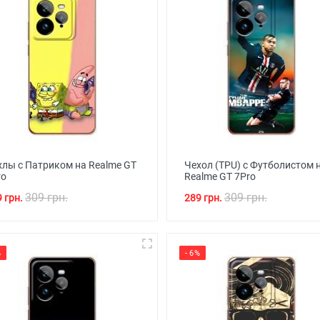
хлы с Патриком на Realme GT
Чехол (TPU) с Футболистом 
ro
Realme GT 7Pro
309 грн.
309 грн.
 грн.
289 грн.
%
- 6%