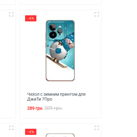
- 6%
Чехол с зимним принтом для
ДжиТи 7Про
309 грн.
289 грн.
- 6%