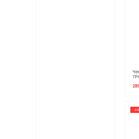
Че
7P
289
- 6