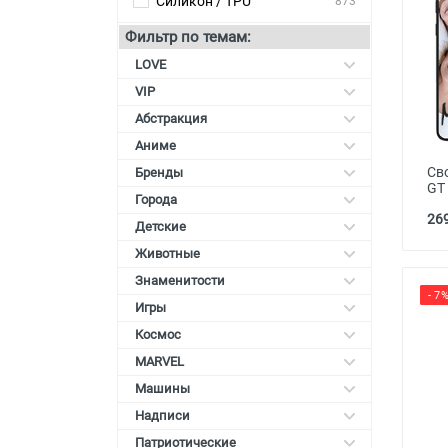
Силикон / TPU
873
Карты памяти
Фильтр по темам:
Автоаксессуары для
LOVE
смартфонов
VIP
Смарт гаджеты и аксессуары
Абстракция
Аниме
Другие аксессуары
Св
Бренды
GT
Города
269
Детские
Животные
Знаменитости
- 7
Игры
Космос
MARVEL
Машины
Надписи
Патриотические