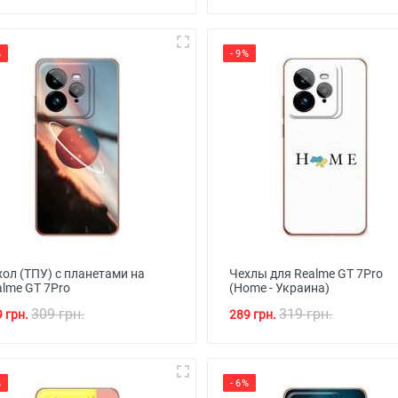
%
- 9%
хол (ТПУ) с планетами на
Чехлы для Realme GT 7Pro
alme GT 7Pro
(Home - Украина)
309 грн.
319 грн.
 грн.
289 грн.
%
- 6%