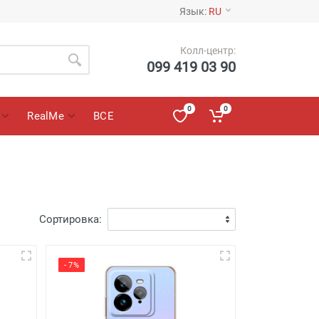
Язык:
RU
Колл-центр:
099 419 03 90
0
0
RealMe
ВСЕ
Сортировка:
- 7%