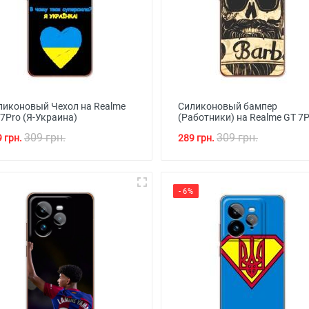
ликоновый Чехол на Realme
Силиконовый бампер
7Pro (Я-Украина)
(Работники) на Realme GT 7P
309 грн.
309 грн.
 грн.
289 грн.
- 6%