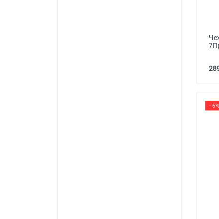
Че
7П
289
- 6