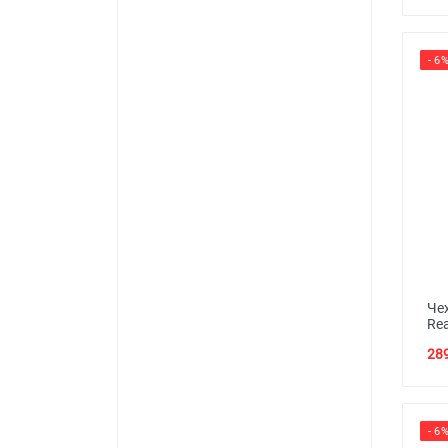
- 6
Че
Re
289
- 6