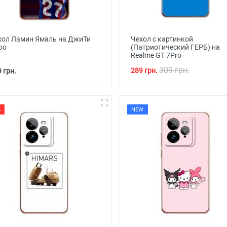
хол Ламин Ямаль на ДжиТи
Чехол с картинкой
ро
(Патриотический ГЕРБ) на
Realme GT 7Pro
309 грн.
289 грн.
 грн.
%
NEW