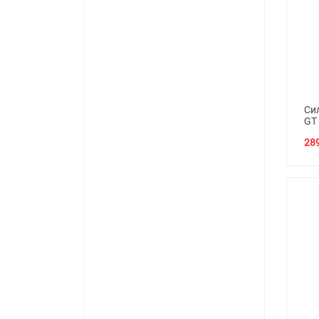
Си
GT 
289