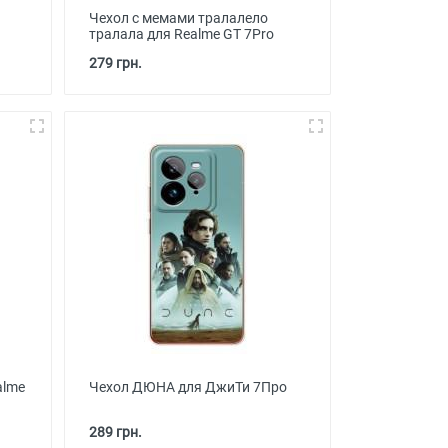
Чехол с мемами тралалело
тралала для Realme GT 7Pro
279 грн.
alme
Чехол ДЮНА для ДжиТи 7Про
289 грн.