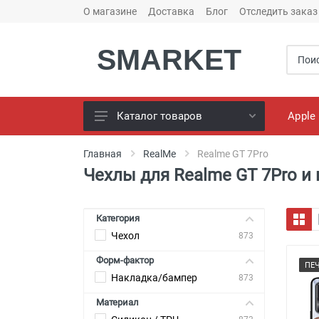
О магазине
Доставка
Блог
Отследить заказ
SMARKET
Apple
Каталог товаров
Чехлы для телефонов
Главная
RealMe
Realme GT 7Pro
Чехлы для Realme GT 7Pro и
Конструктор чехлов
Универсальные батареи
(PowerBank)
Категория
Чехол
Bluetooth колоноки
873
Форм-фактор
Универсальные наушники
ПЕ
Накладка/бампер
873
Зарядные Устройства
Материал
Кабели для смартфонов