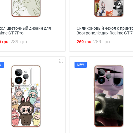
хол цветочный дизайн для
Силиконовый чехол с принт
alme GT 7Pro
Зоотрополіс для Realme GT 7
289 грн.
289 грн.
 грн.
269 грн.
W
NEW