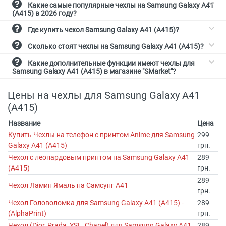
Какие самые популярные чехлы на Samsung Galaxy A41
(A415) в 2026 году?
Где купить чехол Samsung Galaxy A41 (A415)?
Сколько стоят чехлы на Samsung Galaxy A41 (A415)?
Какие дополнительные функции имеют чехлы для
Samsung Galaxy A41 (A415) в магазине "SMarket"?
Цены на чехлы для Samsung Galaxy A41
(A415)
Название
Цена
Купить Чехлы на телефон с принтом Anime для Samsung
299
Galaxy A41 (A415)
грн.
Чехол с леопардовым принтом на Samsung Galaxy A41
289
(A415)
грн.
289
Чехол Ламин Ямаль на Самсунг А41
грн.
Чехол Головоломка для Samsung Galaxy A41 (A415) -
289
(AlphaPrint)
грн.
Чехол (Dior, Prada, YSL, Chanel) для Samsung Galaxy A41
289