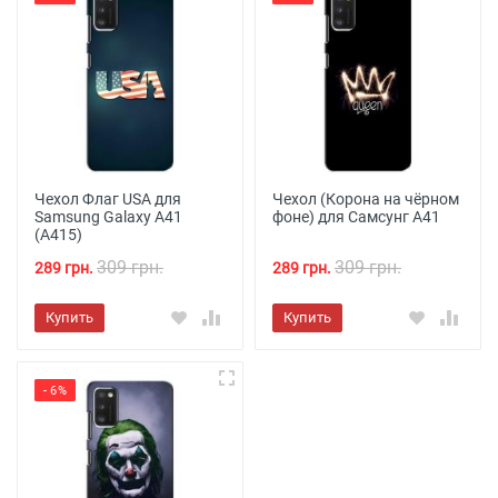
Чехол Флаг USA для
Чехол (Корона на чёрном
Samsung Galaxy A41
фоне) для Самсунг А41
(A415)
309 грн.
309 грн.
289 грн.
289 грн.
Купить
Купить
- 6%