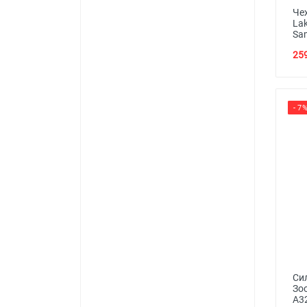
Чех
Lak
Sa
259
- 7
Си
Зо
A3