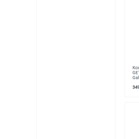
Ко
GE
Ga
349