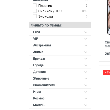
Пластик
5
Карты памяти
Силикон / TPU
890
Автоаксессуары для
Экокожа
5
смартфонов
Фильтр по темам:
Смарт гаджеты и аксессуары
LOVE
Другие аксессуары
VIP
Св
Абстракция
Ga
Аниме
269
Бренды
Города
Детские
- 6
Животные
Знаменитости
Игры
Космос
MARVEL