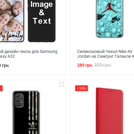
ой дизайн чехла для Samsung
Силиконовый Чехол Nike Air
laxy A32
Jordan на Самсунг Галакси 
309 грн.
289 грн.
 грн.
%
- 10%