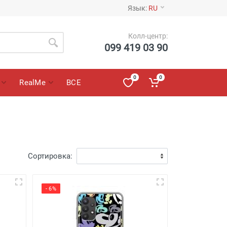
Язык:
RU
Колл-центр:
099 419 03 90
0
0
RealMe
ВСЕ
Сортировка:
- 6%