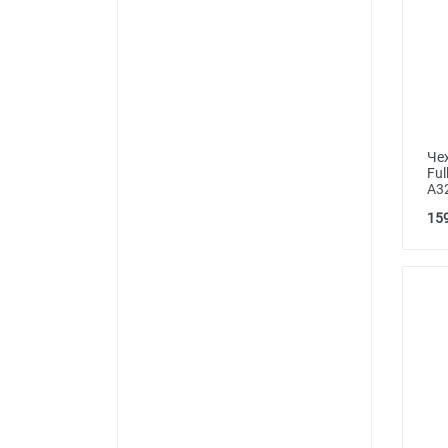
Чех
Ful
A3
159