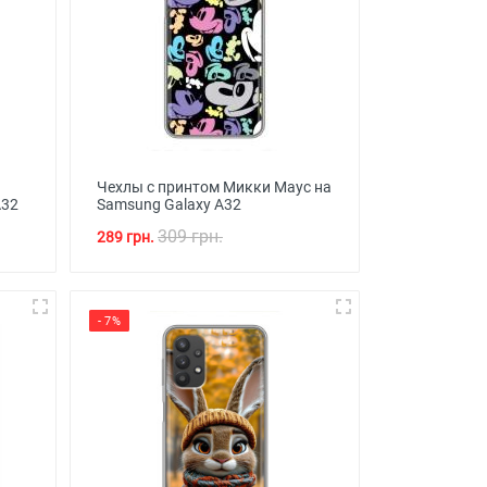
Чехлы с принтом Микки Маус на
А32
Samsung Galaxy A32
309 грн.
289 грн.
- 7%