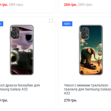
289 грн.
289 грн.
 грн.
269 грн.
W
NEW
хол дракон Беззубик для
Чехол с мемами тралалело
msung Galaxy A32
тралала для Samsung Galaxy
A32
 грн.
279 грн.