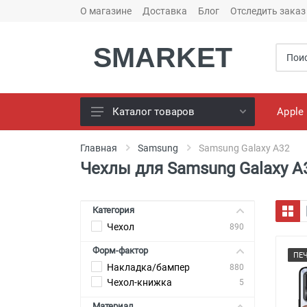
О магазине
Доставка
Блог
Отследить заказ
SMARKET
Apple
Каталог товаров
Чехлы для телефонов
Главная
Samsung
Samsung Galaxy A32
Чехлы для Samsung Galaxy A
Конструктор чехлов
Универсальные батареи
(PowerBank)
Категория
Чехол
Bluetooth колоноки
890
Форм-фактор
Универсальные наушники
ПЕ
Накладка/бампер
880
Зарядные Устройства
Чехол-книжка
5
Кабели для смартфонов
Материал