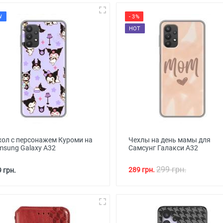
W
- 3%
HOT
хол с персонажем Куроми на
Чехлы на день мамы для
msung Galaxy A32
Самсунг Галакси А32
299 грн.
289 грн.
 грн.