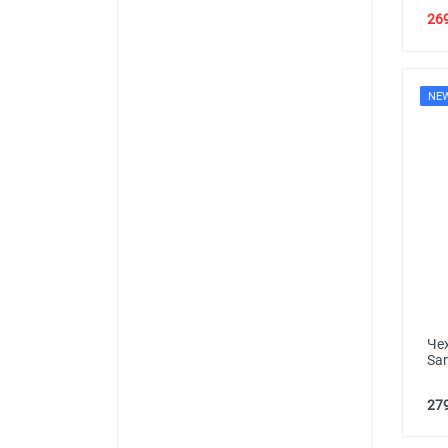
269
NE
Че
Sa
279