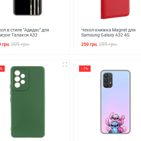
ол в стиле "Адидас" для
Чехол-книжка Magnet для
мсунг Галакси А32
Samsung Galaxy A32 4G
309 грн.
289 грн.
 грн.
259 грн.
0%
- 7%