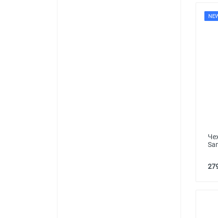
NE
Че
Sa
279