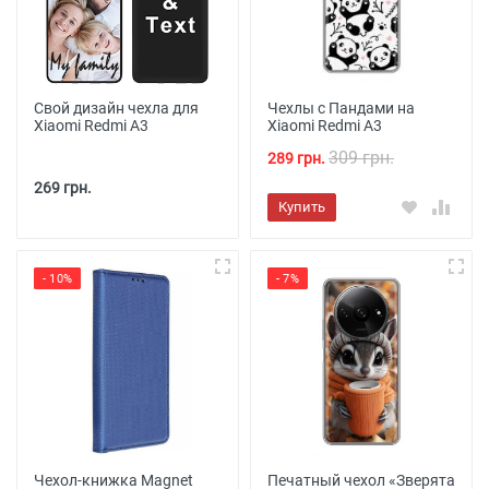
Свой дизайн чехла для
Чехлы с Пандами на
Xiaomi Redmi A3
Xiaomi Redmi A3
309 грн.
289 грн.
269 грн.
Купить
- 10%
- 7%
Чехол-книжка Magnet
Печатный чехол «Зверята