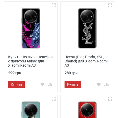
Купить Чехлы на телефон
Чехол (Dior, Prada, YSL,
с принтом Anime для
Chanel) для Xiaomi Redmi
Xiaomi Redmi A3
A3
299 грн.
289 грн.
Купить
Купить