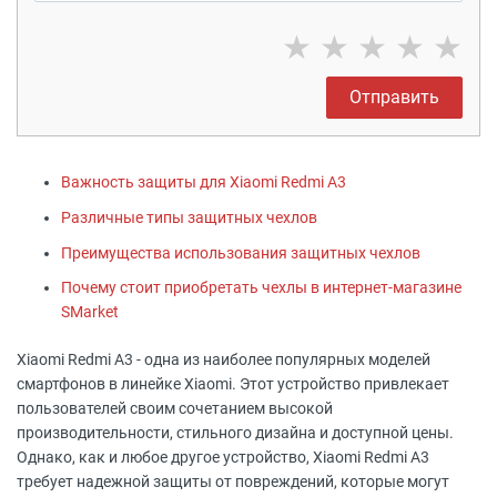
★
★
★
★
★
Отправить
Важность защиты для Xiaomi Redmi A3
Различные типы защитных чехлов
Преимущества использования защитных чехлов
Почему стоит приобретать чехлы в интернет-магазине
SMarket
Xiaomi Redmi A3 - одна из наиболее популярных моделей
смартфонов в линейке Xiaomi. Этот устройство привлекает
пользователей своим сочетанием высокой
производительности, стильного дизайна и доступной цены.
Однако, как и любое другое устройство, Xiaomi Redmi A3
требует надежной защиты от повреждений, которые могут