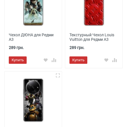
Чехол ДЮНА для Редми
Текстурный Чехол Louis
А3
Vuitton для Редми А3
289 грн.
289 грн.
Купить
Купить