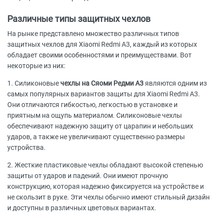
Различные типы защитных чехлов
На рынке представлено множество различных типов
защитных чехлов для Xiaomi Redmi A3, каждый из которых
обладает своими особенностями и преимуществами. Вот
некоторые из них:
1. Силиконовые
чехлы на Сяоми Редми А3
являются одним из
самых популярных вариантов защиты для Xiaomi Redmi A3.
Они отличаются гибкостью, легкостью в установке и
приятным на ощупь материалом. Силиконовые чехлы
обеспечивают надежную защиту от царапин и небольших
ударов, а также не увеличивают существенно размеры
устройства.
2. Жесткие пластиковые чехлы обладают высокой степенью
защиты от ударов и падений. Они имеют прочную
конструкцию, которая надежно фиксируется на устройстве и
не скользит в руке. Эти чехлы обычно имеют стильный дизайн
и доступны в различных цветовых вариантах.