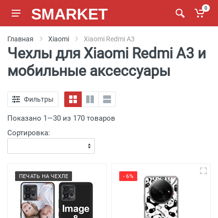
SMARKET
0
Главная
Xiaomi
Xiaomi Redmi A3
Чехлы для Xiaomi Redmi A3 и
мобильные аксессуары
Фильтры
Показано 1—30 из 170 товаров
Сортировка:
ПЕЧАТЬ НА ЧЕХЛЕ
- 6%