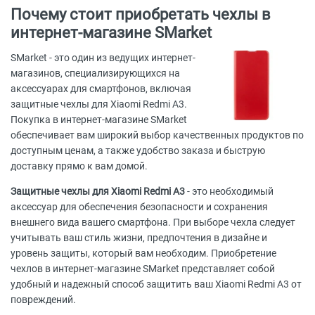
Почему стоит приобретать чехлы в
интернет-магазине SMarket
SMarket - это один из ведущих интернет-
магазинов, специализирующихся на
аксессуарах для смартфонов, включая
защитные чехлы для Xiaomi Redmi A3.
Покупка в интернет-магазине SMarket
обеспечивает вам широкий выбор качественных продуктов по
доступным ценам, а также удобство заказа и быструю
доставку прямо к вам домой.
Защитные чехлы для Xiaomi Redmi A3
- это необходимый
аксессуар для обеспечения безопасности и сохранения
внешнего вида вашего смартфона. При выборе чехла следует
учитывать ваш стиль жизни, предпочтения в дизайне и
уровень защиты, который вам необходим. Приобретение
чехлов в интернет-магазине SMarket представляет собой
удобный и надежный способ защитить ваш Xiaomi Redmi A3 от
повреждений.