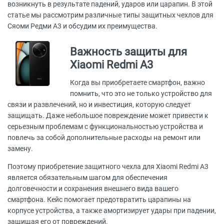
возникнуть в результате падений, ударов или царапин. В этой
статье мы рассмотрим различные типы защитных чехлов для
Сяоми Редми А3 и обсудим их преимущества.
Важность защиты для
Xiaomi Redmi A3
Когда вы приобретаете смартфон, важно
помнить, что это не только устройство для
связи и развлечений, но и инвестиция, которую следует
защищать. Даже небольшое повреждение может привести к
серьезным проблемам с функциональностью устройства и
повлечь за собой дополнительные расходы на ремонт или
замену.
Поэтому приобретение защитного чехла для Xiaomi Redmi A3
является обязательным шагом для обеспечения
долговечности и сохранения внешнего вида вашего
смартфона. Кейс помогает предотвратить царапины на
корпусе устройства, а также амортизирует удары при падении,
защищая его от повреждений.