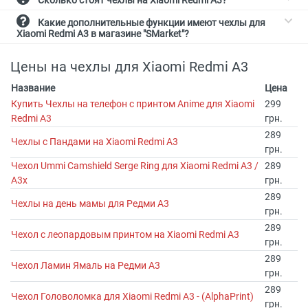
Сколько стоят чехлы на Xiaomi Redmi A3?
Какие дополнительные функции имеют чехлы для
Xiaomi Redmi A3 в магазине "SMarket"?
Цены на чехлы для Xiaomi Redmi A3
Название
Цена
Купить Чехлы на телефон с принтом Anime для Xiaomi
299
Redmi A3
грн.
289
Чехлы с Пандами на Xiaomi Redmi A3
грн.
Чехол Ummi Camshield Serge Ring для Xiaomi Redmi A3 /
289
A3x
грн.
289
Чехлы на день мамы для Редми А3
грн.
289
Чехол с леопардовым принтом на Xiaomi Redmi A3
грн.
289
Чехол Ламин Ямаль на Редми А3
грн.
289
Чехол Головоломка для Xiaomi Redmi A3 - (AlphaPrint)
грн.