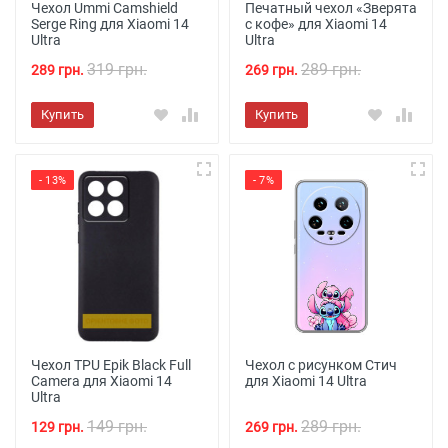
Чехол Ummi Camshield
Печатный чехол «Зверята
Serge Ring для Xiaomi 14
с кофе» для Xiaomi 14
Ultra
Ultra
319 грн.
289 грн.
289 грн.
269 грн.
Купить
Купить
- 13%
- 7%
Чехол TPU Epik Black Full
Чехол с рисунком Стич
Camera для Xiaomi 14
для Xiaomi 14 Ultra
Ultra
149 грн.
289 грн.
129 грн.
269 грн.