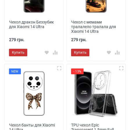
Чехол дракон Беззубик
Чехол с мемами
для Xiaomi 14 Ultra
тралалело тралала для
Xiaomi 14 Ultra
279 грн.
279 грн.
Купить
Купить
NEW
- 13%
Чехол банты для Xiaomi
TPU чехол Epic
14 Ultra
Transparent 1,5mm Full