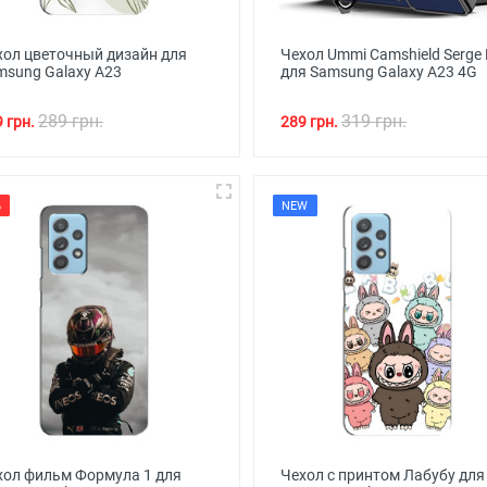
хол цветочный дизайн для
Чехол Ummi Camshield Serge 
msung Galaxy A23
для Samsung Galaxy A23 4G
289 грн.
319 грн.
 грн.
289 грн.
%
NEW
хол фильм Формула 1 для
Чехол с принтом Лабубу для