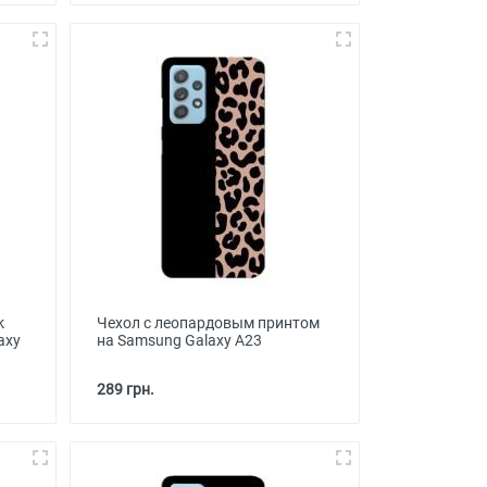
k
Чехол с леопардовым принтом
axy
на Samsung Galaxy A23
289 грн.