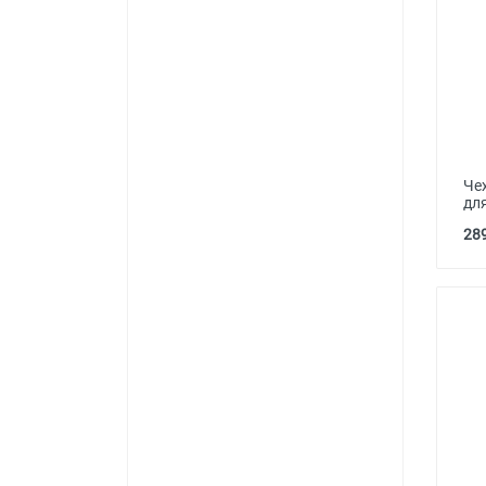
Чех
дл
289