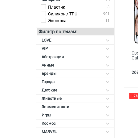
Пластик
8
Карты памяти
Силикон / TPU
901
Автоаксессуары для
Экокожа
11
смартфонов
Фильтр по темам:
Смарт гаджеты и аксессуары
LOVE
Другие аксессуары
VIP
Св
Абстракция
Ga
Аниме
269
Бренды
Города
Детские
- 7
Животные
Знаменитости
Игры
Космос
MARVEL