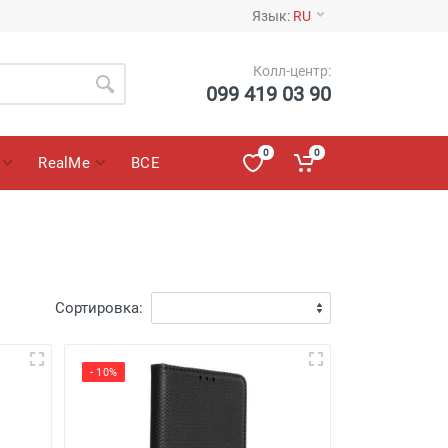
Язык:
RU
Колл-центр:
099 419 03 90
0
0
RealMe
ВСЕ
Сортировка:
- 10%