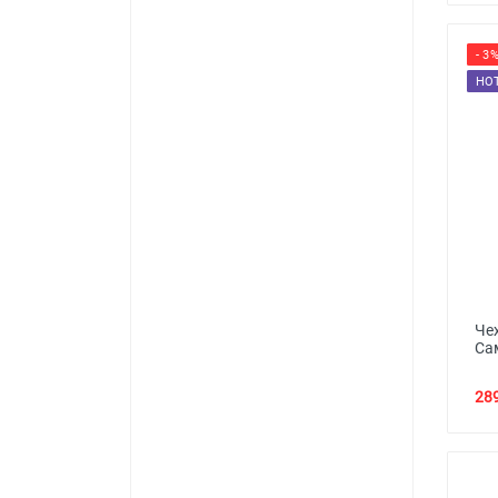
- 3
HO
Че
Са
289