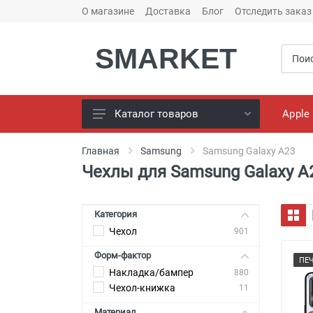
О магазине
Доставка
Блог
Отследить заказ
SMARKET
Apple
Каталог товаров
Чехлы для телефонов
Главная
Samsung
Samsung Galaxy A23
Чехлы для Samsung Galaxy A
Конструктор чехлов
Универсальные батареи
(PowerBank)
Категория
Чехол
Bluetooth колоноки
901
Форм-фактор
Универсальные наушники
ПЕ
Накладка/бампер
880
Зарядные Устройства
Чехол-книжка
11
Кабели для смартфонов
Материал