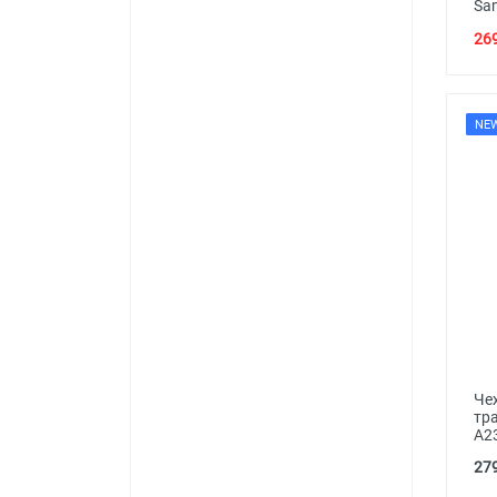
Sa
269
NE
Че
тр
A2
279