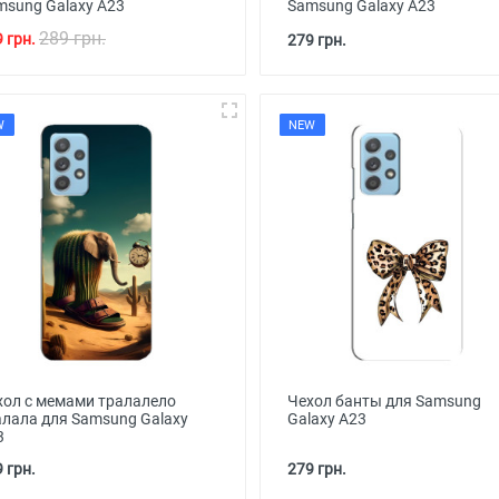
msung Galaxy A23
Samsung Galaxy A23
289 грн.
 грн.
279 грн.
W
NEW
хол с мемами тралалело
Чехол банты для Samsung
алала для Samsung Galaxy
Galaxy A23
3
 грн.
279 грн.