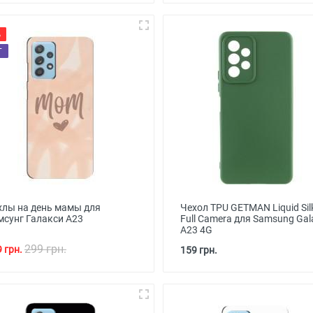
%
T
хлы на день мамы для
Чехол TPU GETMAN Liquid Sil
мсунг Галакси А23
Full Camera для Samsung Gal
A23 4G
299 грн.
 грн.
159 грн.