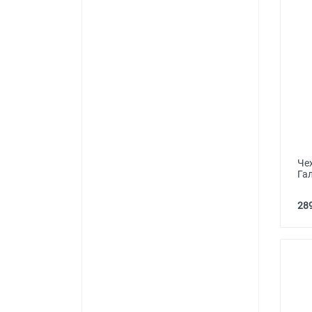
Че
Га
289