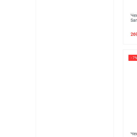
Че
Sa
269
- 7
Че