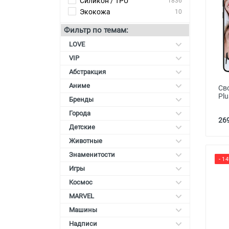
Силикон / TPU
1836
Экокожа
10
Карты памяти
Фильтр по темам:
Автоаксессуары для
смартфонов
LOVE
VIP
Смарт гаджеты и аксессуары
Абстракция
Другие аксессуары
Аниме
Сво
Plu
Бренды
Города
269
Детские
Животные
Знаменитости
- 1
Игры
Космос
MARVEL
Машины
Надписи