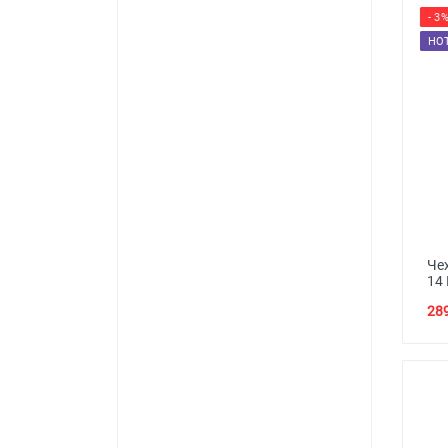
- 3
HO
Че
14
289