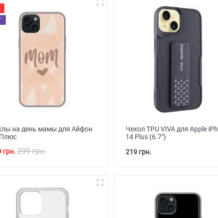
%
T
хлы на день мамы для Айфон
Чехол TPU VIVA для Apple iP
 Плюс
14 Plus (6.7")
299 грн.
 грн.
219 грн.