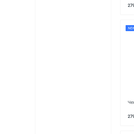
279
NE
Чех
279