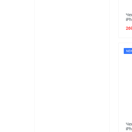
Че
iPh
269
NE
Че
iPh