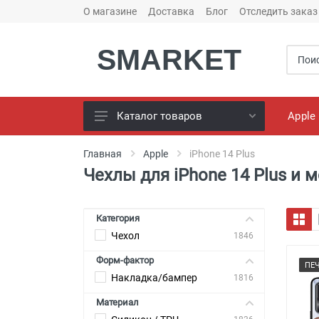
О магазине
Доставка
Блог
Отследить заказ
SMARKET
Apple
Каталог товаров
Чехлы для телефонов
Главная
Apple
iPhone 14 Plus
Чехлы для iPhone 14 Plus и
Конструктор чехлов
Универсальные батареи
(PowerBank)
Категория
Чехол
Bluetooth колоноки
1846
Форм-фактор
Универсальные наушники
ПЕ
Накладка/бампер
1816
Зарядные Устройства
Материал
Кабели для смартфонов