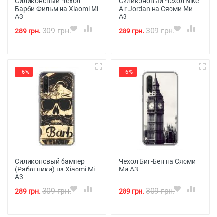
Силиконовый Чехол
Силиконовый Чехол Nike
Барби Фильм на Xiaomi Mi
Air Jordan на Сяоми Ми
A3
А3
309 грн.
309 грн.
289 грн.
289 грн.
- 6%
- 6%
Силиконовый бампер
Чехол Биг-Бен на Сяоми
(Работники) на Xiaomi Mi
Ми А3
A3
309 грн.
309 грн.
289 грн.
289 грн.