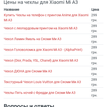
Цены на чехлы для Xiaomi Mi A3
Название
Цена
Купить Чехлы на телефон с принтом Anime для Xiaomi
299
Mi A3
грн.
289
Чехол с леопардовым принтом на Xiaomi Mi A3
грн.
289
Чехол Ламин Ямаль на Сяоми Ми А3
грн.
289
Чехол Головоломка для Xiaomi Mi A3 - (AlphaPrint)
грн.
289
Чехол (Dior, Prada, YSL, Chanel) для Xiaomi Mi A3
грн.
289
Чехол ДЮНА для Сяоми Ми А3
грн.
289
Текстурный Чехол Louis Vuitton для Сяоми Ми А3
грн.
289
Чехлы Пять ночей с Фредди для Сяоми Ми А3
грн.
Вопросы и ответы