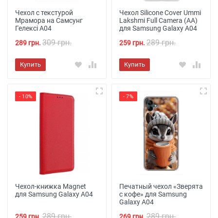
Чехол с текстурой
Чехол Silicone Cover Ummi
Мрамора на Самсунг
Lakshmi Full Camera (AA)
Гелексі А04
для Samsung Galaxy A04
309 грн.
289 грн.
289 грн.
259 грн.
Купить
Купить
- 10%
- 7%
Чехол-книжка Magnet
Печатный чехол «Зверята
для Samsung Galaxy A04
с кофе» для Samsung
Galaxy A04
289 грн.
289 грн.
259 грн.
269 грн.