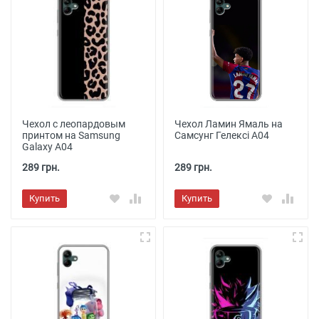
Чехол с леопардовым
Чехол Ламин Ямаль на
принтом на Samsung
Самсунг Гелексі А04
Galaxy A04
289 грн.
289 грн.
Купить
Купить