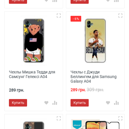
- 6%
Чехлы Мишка Тедди для
Чехлы с Джуди
Самсунг Гелексі А04
Беллингем для Samsung
Galaxy A04
309 грн.
289 грн.
289 грн.
Купить
Купить