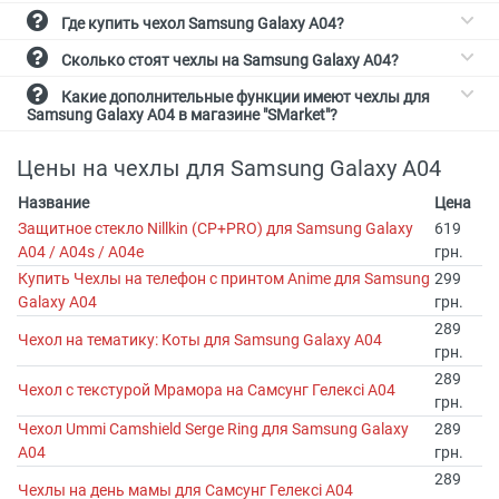
Где купить чехол Samsung Galaxy A04?
Сколько стоят чехлы на Samsung Galaxy A04?
Какие дополнительные функции имеют чехлы для
Samsung Galaxy A04 в магазине "SMarket"?
Цены на чехлы для Samsung Galaxy A04
Название
Цена
Защитное стекло Nillkin (CP+PRO) для Samsung Galaxy
619
A04 / A04s / A04e
грн.
Купить Чехлы на телефон с принтом Anime для Samsung
299
Galaxy A04
грн.
289
Чехол на тематику: Коты для Samsung Galaxy A04
грн.
289
Чехол с текстурой Мрамора на Самсунг Гелексі А04
грн.
Чехол Ummi Camshield Serge Ring для Samsung Galaxy
289
A04
грн.
289
Чехлы на день мамы для Самсунг Гелексі А04