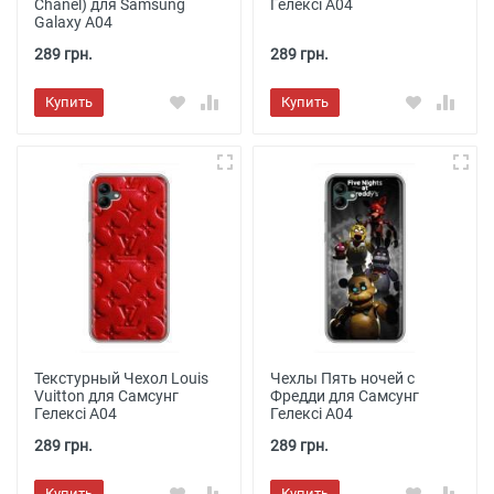
Chanel) для Samsung
Гелексі А04
Galaxy A04
289 грн.
289 грн.
Купить
Купить
Текстурный Чехол Louis
Чехлы Пять ночей с
Vuitton для Самсунг
Фредди для Самсунг
Гелексі А04
Гелексі А04
289 грн.
289 грн.
Купить
Купить