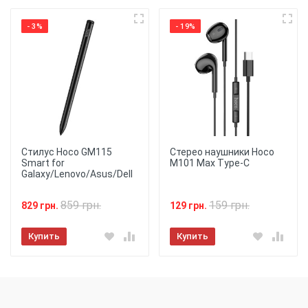
- 3%
- 19%
Стилус Hoco GM115
Стерео наушники Hoco
Smart for
M101 Max Type-C
Galaxy/Lenovo/Asus/Dell
859 грн.
159 грн.
829 грн.
129 грн.
Купить
Купить