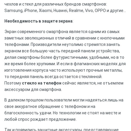
чехлов и стекл для различных брендов смартфонов:
Samsung, iPhone, Xiaomi, Huawei, Realme, Vivo, OPPO и другие…
Необходимость в защите экрана
:
Экран современного смартфона является одним из самых
заметных эволюционных отличий в сравнении с кнопочными
телефонами. Производители неутолимо стремятся занять
экраном все большую часть передней панели устройства,
делая смартфоны более футуристичными, удобными, но в то
же время более хрупкими. И если в флагманских моделях для
изготовления корпуса часто используют прочные металлы,
то передняя панель всегда остается стеклянной.
Поэтому
стекло на телефон
сейчас является, не отъемлем
аксессуаром для смартфона.
В далеком прошлом пользователи могли надеяться лишь на
свое аккуратное обращение с телефоном и на
благосклонность удачи. Но технологии не стоят на месте и
любой спрос рождает предложение.
Так и появились защитные аксессуары, представляющие