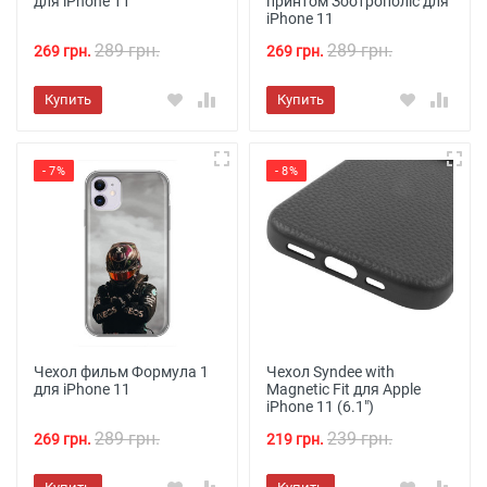
для iPhone 11
принтом Зоотрополіс для
iPhone 11
289 грн.
289 грн.
269 грн.
269 грн.
Купить
Купить
- 7%
- 8%
Чехол фильм Формула 1
Чехол Syndee with
для iPhone 11
Magnetic Fit для Apple
iPhone 11 (6.1")
289 грн.
239 грн.
269 грн.
219 грн.