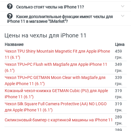
Сколько стоят чехлы на iPhone 11?
Какие дополнительные функции имеют чехлы для
iPhone 11 в магазине "SMarket"?
Цены на чехлы для iPhone 11
Название
Цена
Чехол TPU Shiny Mountain Magnetic Fit для Apple iPhone
459
11 (6.1")
грн.
Чехол TPU+PC Flush with MagSafe для Apple iPhone 11
349
(6.1")
грн.
Чехол TPU+PC GETMAN Moon Clear with MagSafe для
339
Apple iPhone 11 (6.1")
грн.
Кожаный чехол-книжка GETMAN Cubic (PU) для Apple
319
iPhone 11 (6.1")
грн.
Чехол Silk Square Full Camera Protective (AA) NO LOGO
319
для Apple iPhone 11 (6.1")
грн.
289
Силиконовый бампер с картинкой машины на iPhone 11
грн.
289