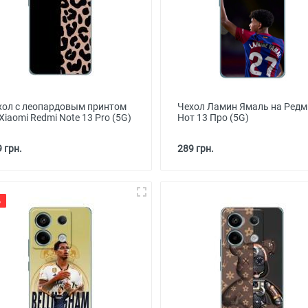
хол с леопардовым принтом
Чехол Ламин Ямаль на Редм
Xiaomi Redmi Note 13 Pro (5G)
Нот 13 Про (5G)
 грн.
289 грн.
%