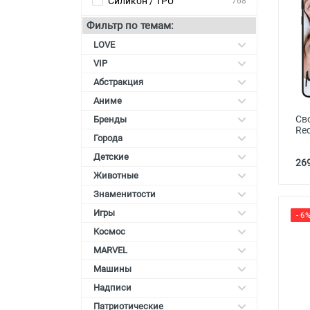
Силикон / TPU
768
Карты памяти
Фильтр по темам:
Автоаксессуары для
LOVE
смартфонов
VIP
Смарт гаджеты и аксессуары
Абстракция
Аниме
Другие аксессуары
Св
Бренды
Red
Города
Детские
269
Животные
Знаменитости
Игры
- 6
Космос
MARVEL
Машины
Надписи
Патриотические