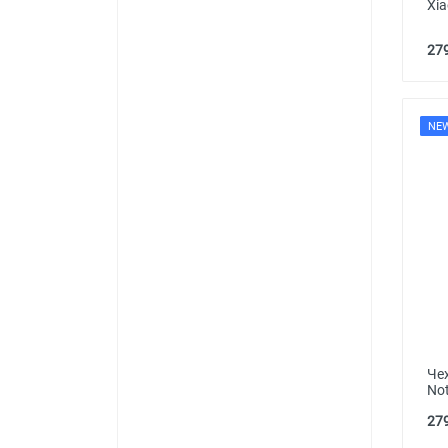
Xia
279
NE
Че
Not
279