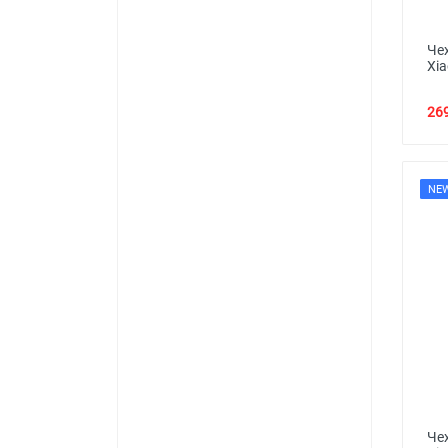
Че
Xia
269
NE
Че