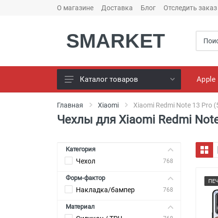
О магазине
Доставка
Блог
Отследить заказ
SMARKET
Apple
Каталог товаров
Чехлы для телефонов
Главная
Xiaomi
Xiaomi Redmi Note 13 Pro (
Чехлы для Xiaomi Redmi Note
Конструктор чехлов
Универсальные батареи
(PowerBank)
Категория
Чехол
Bluetooth колоноки
768
Форм-фактор
Универсальные наушники
ПЕ
Накладка/бампер
768
Зарядные Устройства
Материал
Кабели для смартфонов