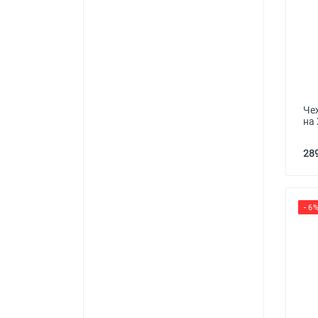
Че
на 
289
- 6