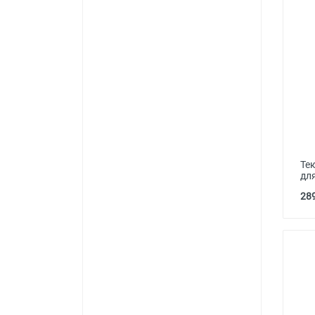
Тек
дл
289