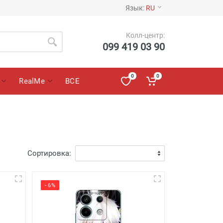
Язык:
RU
Колл-центр:
099 419 03 90
0
0
RealMe
ВСЕ
Сортировка:
- 6%