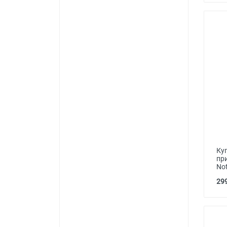
Ку
пр
Not
299