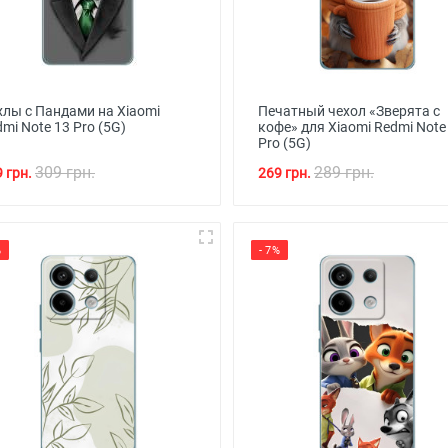
хлы с Пандами на Xiaomi
Печатный чехол «Зверята с
mi Note 13 Pro (5G)
кофе» для Xiaomi Redmi Note
Pro (5G)
309 грн.
289 грн.
 грн.
269 грн.
%
- 7%