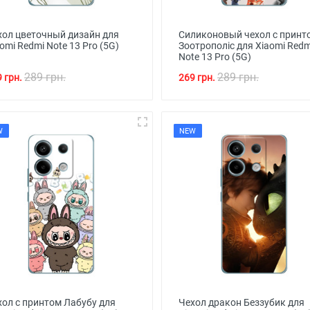
хол цветочный дизайн для
Силиконовый чехол с принт
omi Redmi Note 13 Pro (5G)
Зоотрополіс для Xiaomi Redm
Note 13 Pro (5G)
289 грн.
289 грн.
 грн.
269 грн.
W
NEW
хол с принтом Лабубу для
Чехол дракон Беззубик для