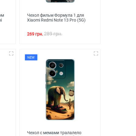
ом
Чехол фильм Формула 1 для
i
Xiaomi Redmi Note 13 Pro (5G)
289 грн.
269 грн.
NEW
Чехол с мемами тралалело