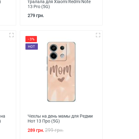
)
тралала для Xiaomi Redmi Note
13 Pro (5G)
279 грн.
- 3%
HOT
 на
Чехлы на день мамы для Редми
)
Нот 13 Про (5G)
299 грн.
289 грн.