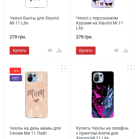
Чехол банты для Xiaomi
Чехол с персонажем
Mi 11 Lite
Куроми на Xiaomi Mi 11
Lite
279 грн.
279 грн.
Купить
Купить
- 3%
HOT
Чехлы на день мамы для
Купить Чехлы на телефон
Сяоми Ми 11 Лайт
с принтом Anime для
Xiaomi Mi 11 Lite