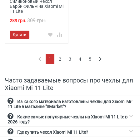
Силиконовый Чехол
Барби Фильм на Xiaomi Mi
11 Lite
309 грн.
289 грн.
Купить
1
2
3
4
5
(current)
Часто задаваемые вопросы про чехлы для
Xiaomi Mi 11 Lite
Из какого материала изготовлены чехлы для Xiaomi Mi
11 Lite в магазине "SMarket"?
Какие самые популярные чехлы на Xiaomi Mi 11 Lite в
2026 году?
Где купить чехол Xiaomi Mi 11 Lite?