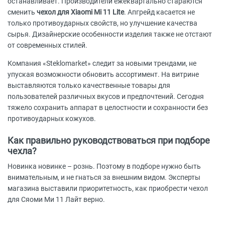
останавливает. Производители ежеквартально стараются
сменить
чехол для Xiaomi
Mi 11 Lite
. Апгрейд касается не
только противоударных свойств, но улучшение качества
сырья. Дизайнерские особенности изделия также не отстают
от современных стилей.
Компания «Steklomarket» следит за новыми трендами, не
упуская возможности обновить ассортимент. На витрине
выставляются только качественные товары для
пользователей различных вкусов и предпочтений. Сегодня
тяжело сохранить аппарат в целостности и сохранности без
противоударных кожухов.
Как правильно руководствоваться при подборе
чехла?
Новинка новинке – рознь. Поэтому в подборе нужно быть
внимательным, и не гнаться за внешним видом. Эксперты
магазина выставили приоритетность, как приобрести чехол
для Сяоми Ми 11 Лайт верно.