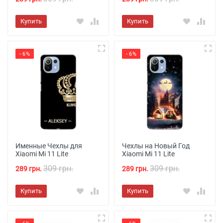
Купить
Купить
- 6%
- 6%
Именные Чехлы для
Чехлы на Новый Год
Xiaomi Mi 11 Lite
Xiaomi Mi 11 Lite
309 грн.
309 грн.
289 грн.
289 грн.
Купить
Купить