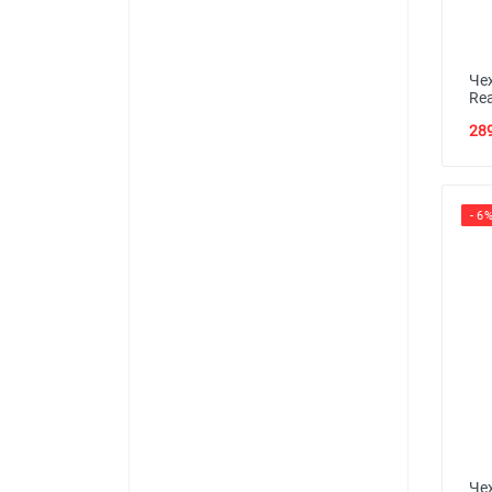
Че
Re
289
- 6
Че