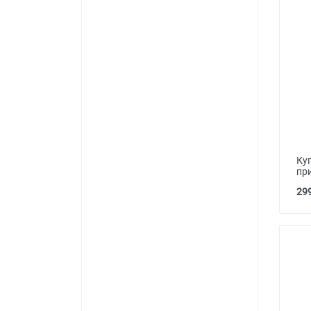
Ку
пр
299