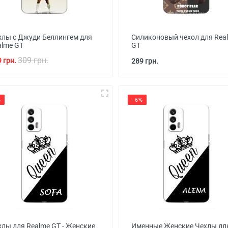
хлы с Джуди Беллингем для
Силиконовый чехол для Rea
alme GT
GT
309 грн.
 грн.
289 грн.
%
- 6%
хлы для Realme GT - Женские
Именные Женские Чехлы дл