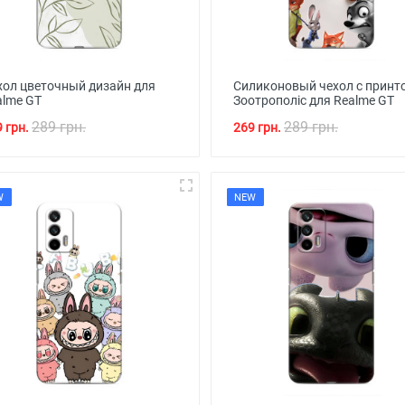
хол цветочный дизайн для
Силиконовый чехол с принт
alme GT
Зоотрополіс для Realme GT
289 грн.
289 грн.
 грн.
269 грн.
W
NEW