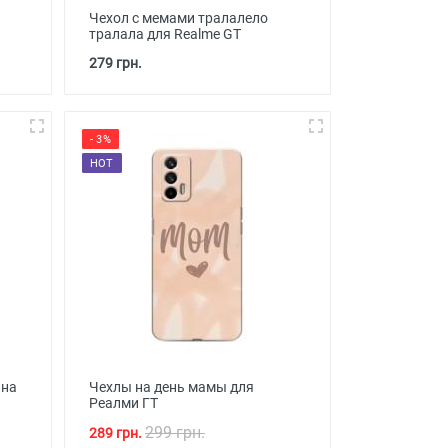
Чехол с мемами тралалело
тралала для Realme GT
279 грн.
- 3%
HOT
 на
Чехлы на день мамы для
Реалми ГТ
299 грн.
289 грн.