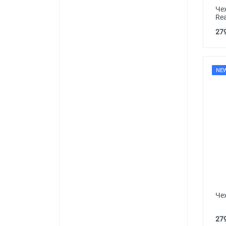
Че
Re
279
NE
Че
279