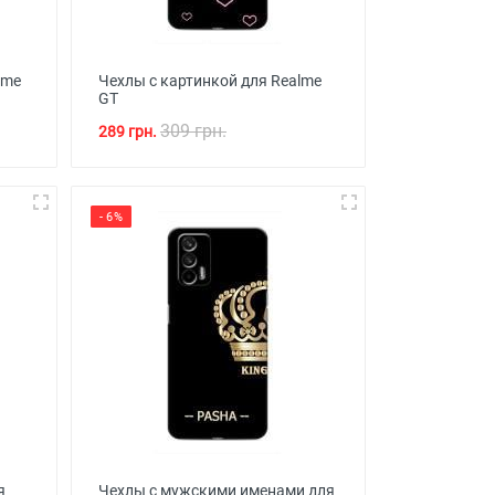
lme
Чехлы с картинкой для Realme
GT
309 грн.
289 грн.
- 6%
я
Чехлы с мужскими именами для