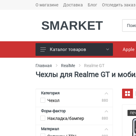
О магазине
Доставка
Блог
Отследить заказ
SMARKET
Apple
Каталог товаров
Чехлы для телефонов
Главная
RealMe
Realme GT
Чехлы для Realme GT и моб
Конструктор чехлов
Универсальные батареи
(PowerBank)
Категория
Чехол
Bluetooth колоноки
880
Форм-фактор
Универсальные наушники
ПЕ
Накладка/бампер
880
Зарядные Устройства
Материал
Кабели для смартфонов