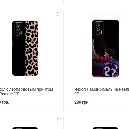
хол с леопардовым принтом
Чехол Ламин Ямаль на Реал
 Realme GT
ГТ
 грн.
289 грн.