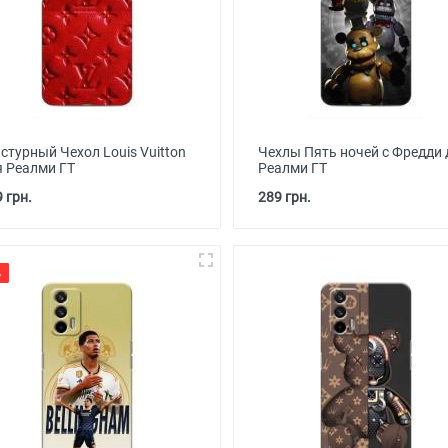
стурный Чехол Louis Vuitton
Чехлы Пять ночей с Фредди 
я Реалми ГТ
Реалми ГТ
 грн.
289 грн.
%