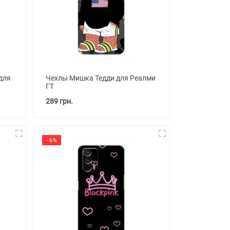
для
Чехлы Мишка Тедди для Реалми
ГТ
289 грн.
- 6%