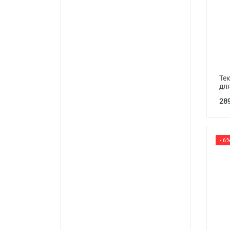
Тек
дл
289
- 6