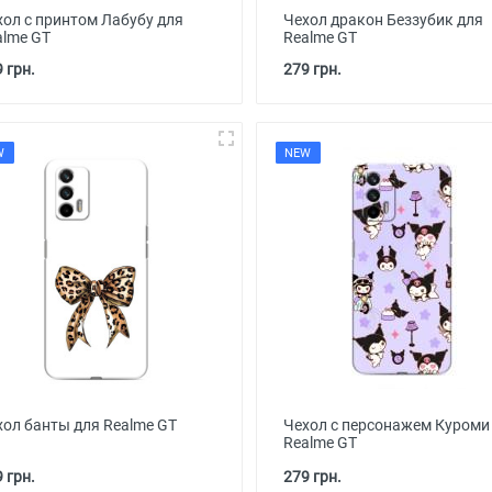
хол с принтом Лабубу для
Чехол дракон Беззубик для
alme GT
Realme GT
 грн.
279 грн.
W
NEW
хол банты для Realme GT
Чехол с персонажем Куроми
Realme GT
 грн.
279 грн.