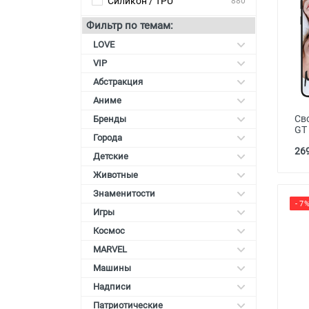
Силикон / TPU
880
Карты памяти
Фильтр по темам:
Автоаксессуары для
LOVE
смартфонов
VIP
Смарт гаджеты и аксессуары
Абстракция
Аниме
Другие аксессуары
Св
Бренды
GT
Города
269
Детские
Животные
Знаменитости
- 7
Игры
Космос
MARVEL
Машины
Надписи
Патриотические