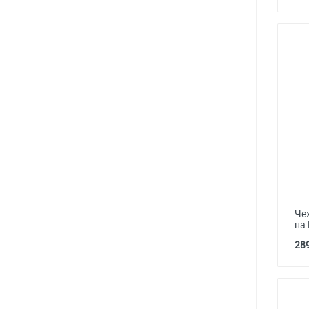
Че
на
289