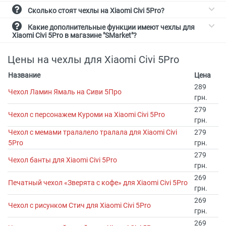
Сколько стоят чехлы на Xiaomi Civi 5Pro?
Какие дополнительные функции имеют чехлы для
Xiaomi Civi 5Pro в магазине "SMarket"?
Цены на чехлы для Xiaomi Civi 5Pro
Название
Цена
289
Чехол Ламин Ямаль на Сиви 5Про
грн.
279
Чехол с персонажем Куроми на Xiaomi Civi 5Pro
грн.
Чехол с мемами тралалело тралала для Xiaomi Civi
279
5Pro
грн.
279
Чехол банты для Xiaomi Civi 5Pro
грн.
269
Печатный чехол «Зверята с кофе» для Xiaomi Civi 5Pro
грн.
269
Чехол с рисунком Стич для Xiaomi Civi 5Pro
грн.
269