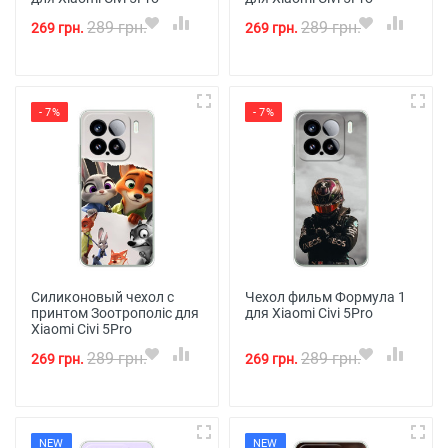
289 грн.
289 грн.
269 грн.
269 грн.
- 7%
- 7%
Силиконовый чехол с
Чехол фильм Формула 1
принтом Зоотрополіс для
для Xiaomi Civi 5Pro
Xiaomi Civi 5Pro
289 грн.
289 грн.
269 грн.
269 грн.
NEW
NEW