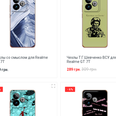
хлы со смыслом для Realme
Чехлы Т.Г. Шевченко ВСУ дл
 7T
Realme GT 7T
309 грн.
289 грн.
 грн.
%
- 6%