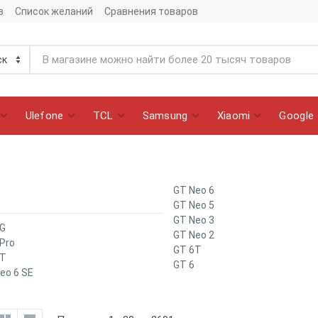
з
Список желаний
Сравнения товаров
Ulefone
TCL
Samsung
Xiaomi
Google
GT Neo 6
GT Neo 5
GT Neo 3
G
GT Neo 2
Pro
GT 6T
7T
GT 6
eo 6 SE