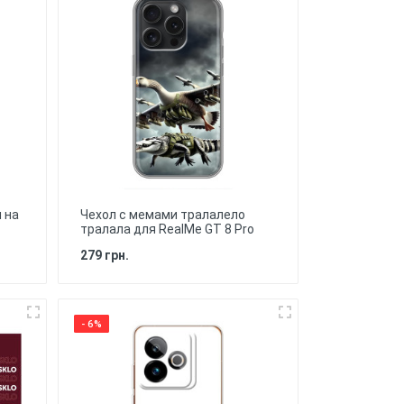
 на
Чехол с мемами тралалело
тралала для RealMe GT 8 Pro
279 грн.
- 6%