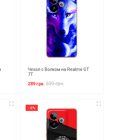
я
Чехол с Волком на Realme GT
7T
309 грн.
289 грн.
- 6%