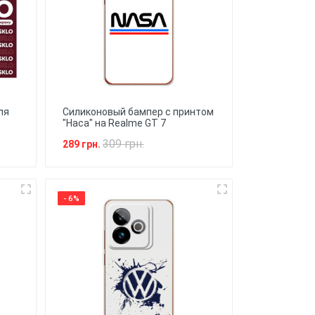
ля
Силиконовый бампер с принтом
"Наса" на Realme GT 7
309 грн.
289 грн.
- 6%