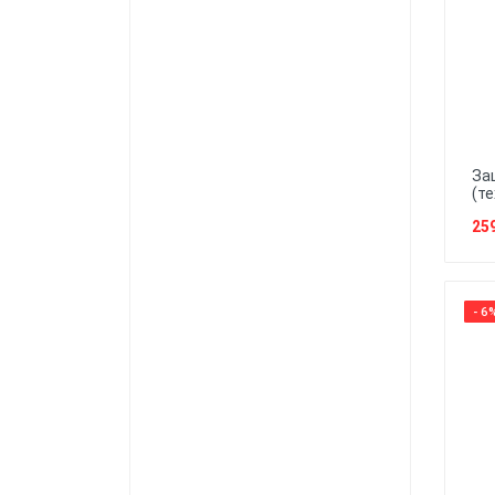
За
(те
25
- 6