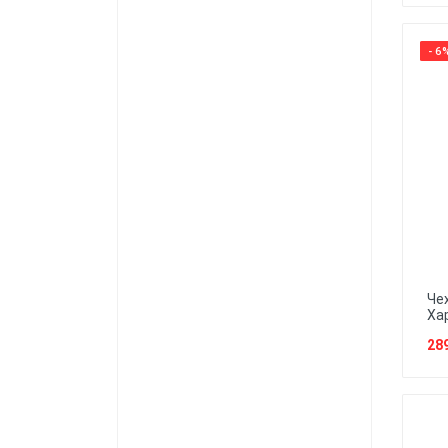
- 6
Че
Ха
28