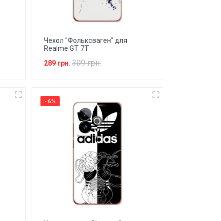
Чехол "Фольксваген" для
Realme GT 7T
309 грн.
289 грн.
- 6%