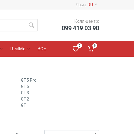
Язык:
RU
Колл-центр:
099 419 03 90
0
0
RealMe
ВСЕ
GT5 Pro
GT5
GT3
GT2
GT