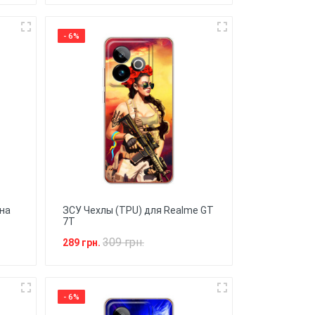
- 6%
на
ЗСУ Чехлы (TPU) для Realme GT
7T
309 грн.
289 грн.
- 6%