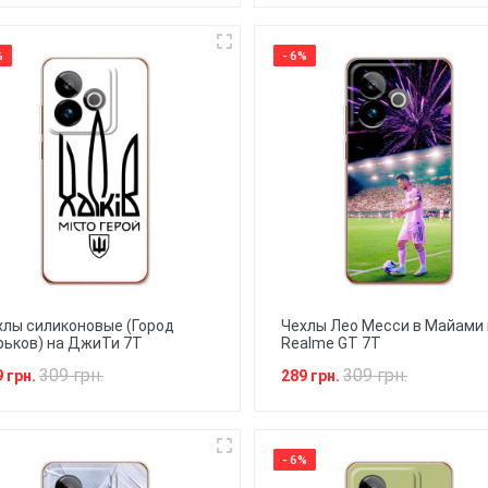
%
- 6%
хлы силиконовые (Город
Чехлы Лео Месси в Майами 
рьков) на ДжиТи 7Т
Realme GT 7T
309 грн.
309 грн.
9 грн.
289 грн.
- 6%