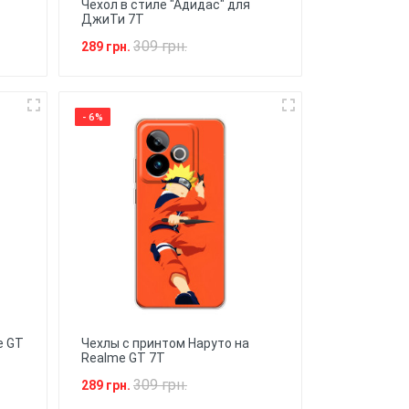
Чехол в стиле "Адидас" для
ДжиТи 7Т
309 грн.
289 грн.
- 6%
e GT
Чехлы с принтом Наруто на
Realme GT 7T
309 грн.
289 грн.