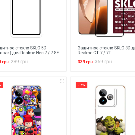
щитное стекло SKLO 5D
Защитное стекло SKLO 3D д
х.пак) для Realme Neo 7 / 7 SE
Realme GT 7 / 7T
289 грн.
369 грн.
9 грн.
339 грн.
%
- 7%