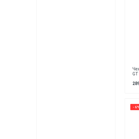
Че
GT
289
- 6