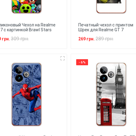
ликоновый Чехол на Realme
Печатный чехол с принтом
7 с картинкой Brawl Stars
Шрек для Realme GT 7
309 грн.
289 грн.
9 грн.
269 грн.
- 6%