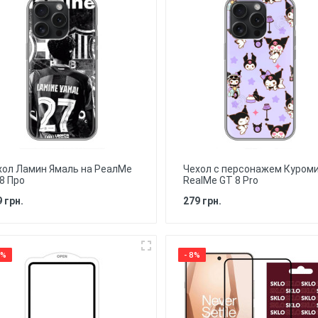
хол Ламин Ямаль на РеалМе
Чехол с персонажем Куроми
8 Про
RealMe GT 8 Pro
 грн.
279 грн.
0%
- 8%