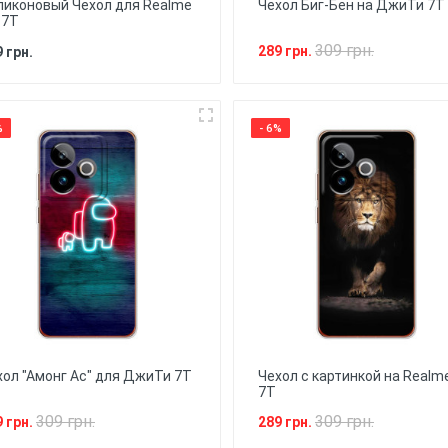
ликоновый Чехол для Realme
Чехол Биг-Бен на ДжиТи 7Т
 7T
309 грн.
289 грн.
 грн.
%
- 6%
хол "Амонг Ас" для ДжиТи 7Т
Чехол с картинкой на Realm
7T
309 грн.
309 грн.
9 грн.
289 грн.