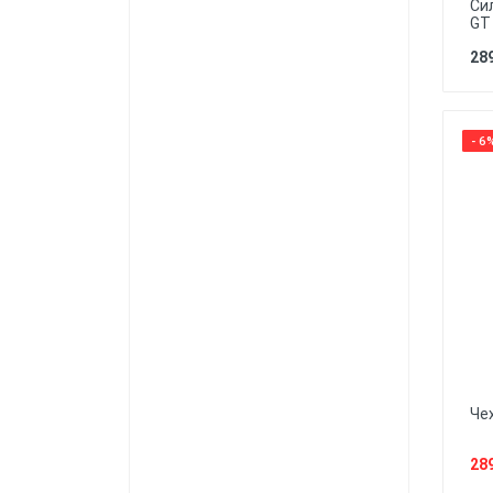
Си
GT
289
- 6
Че
28