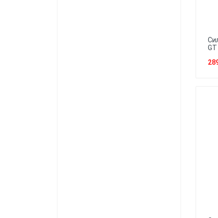
Си
GT 
28