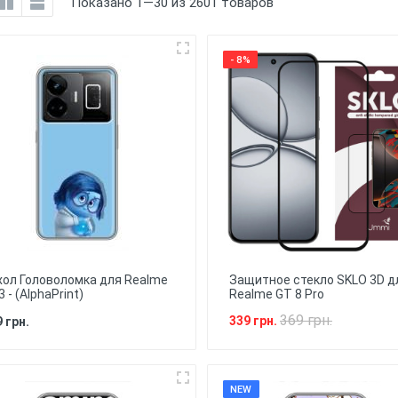
Показано 1—30 из 2601 товаров
- 8%
хол Головоломка для Realme
Защитное стекло SKLO 3D д
 - (AlphaPrint)
Realme GT 8 Pro
369 грн.
339 грн.
 грн.
NEW