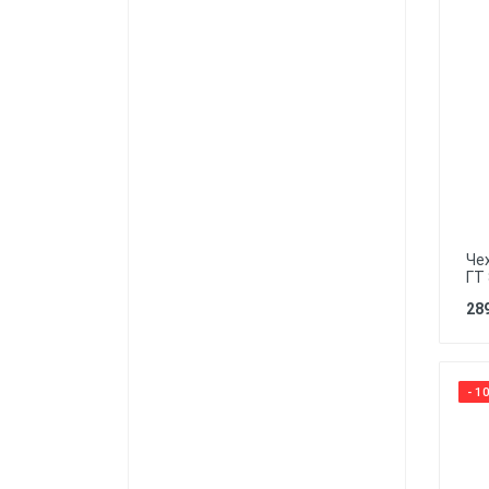
Че
ГТ 
289
- 1