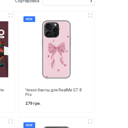
Сортировка:
NEW
ля
Чехол банты для RealMe GT 8
Pro
279 грн.
NEW