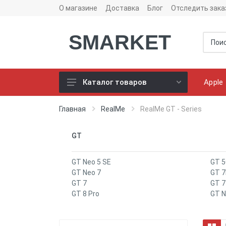
О магазине
Доставка
Блог
Отследить зака
SMARKET
Apple
Каталог товаров
Чехлы для телефонов
Главная
RealMe
RealMe GT - Series
Конструктор чехлов
GT
Универсальные батареи
(PowerBank)
GT Neo 5 SE
GT 5
Bluetooth колоноки
GT Neo 7
GT 7
GT 7
GT 
Универсальные наушники
GT 8 Pro
GT N
Зарядные Устройства
Кабели для смартфонов