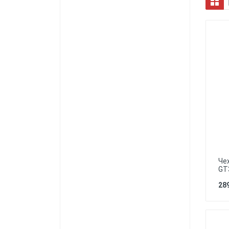
Карты памяти
Автоаксессуары для
смартфонов
Смарт гаджеты и аксессуары
Другие аксессуары
Че
GT3
289