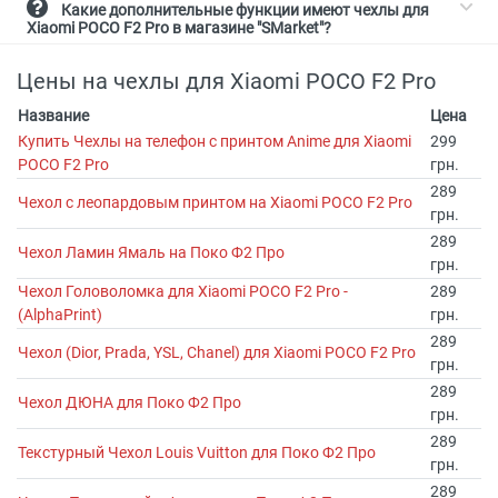
Какие дополнительные функции имеют чехлы для
Xiaomi POCO F2 Pro в магазине "SMarket"?
Цены на чехлы для Xiaomi POCO F2 Pro
Название
Цена
Купить Чехлы на телефон с принтом Anime для Xiaomi
299
POCO F2 Pro
грн.
289
Чехол с леопардовым принтом на Xiaomi POCO F2 Pro
грн.
289
Чехол Ламин Ямаль на Поко Ф2 Про
грн.
Чехол Головоломка для Xiaomi POCO F2 Pro -
289
(AlphaPrint)
грн.
289
Чехол (Dior, Prada, YSL, Chanel) для Xiaomi POCO F2 Pro
грн.
289
Чехол ДЮНА для Поко Ф2 Про
грн.
289
Текстурный Чехол Louis Vuitton для Поко Ф2 Про
грн.
289