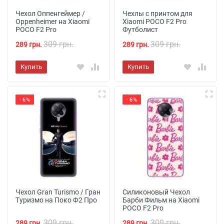
Чехол Оппенгеймер /
Чехлы с принтом для
Oppenheimer на Xiaomi
Xiaomi POCO F2 Pro
POCO F2 Pro
Футболист
309 грн.
309 грн.
289 грн.
289 грн.
Купить
Купить
- 6%
- 6%
Чехол Gran Turismo / Гран
Силиконовый Чехол
Туризмо на Поко Ф2 Про
Барби Фильм на Xiaomi
POCO F2 Pro
309 грн.
309 грн.
289 грн.
289 грн.