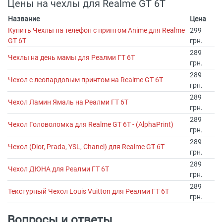
Цены на чехлы для Realme GT 6T
Название
Цена
Купить Чехлы на телефон с принтом Anime для Realme
299
GT 6T
грн.
289
Чехлы на день мамы для Реалми ГТ 6Т
грн.
289
Чехол с леопардовым принтом на Realme GT 6T
грн.
289
Чехол Ламин Ямаль на Реалми ГТ 6Т
грн.
289
Чехол Головоломка для Realme GT 6T - (AlphaPrint)
грн.
289
Чехол (Dior, Prada, YSL, Chanel) для Realme GT 6T
грн.
289
Чехол ДЮНА для Реалми ГТ 6Т
грн.
289
Текстурный Чехол Louis Vuitton для Реалми ГТ 6Т
грн.
Вопросы и ответы