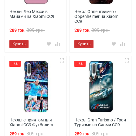
Чехлы Лео Месси в
Чехол Оппенгеймер /
Майами на Xiaomi CC9
Oppenheimer на Xiaomi
CC9
309 грн.
309 грн.
289 грн.
289 грн.
Купить
Купить
- 6%
- 6%
Чехлы с принтом для
Чехол Gran Turismo / Гран
Xiaomi CC9 Футболист
Туризмо на Сяоми СС9
309 грн.
309 грн.
289 грн.
289 грн.