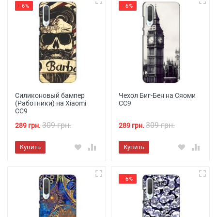
- 6%
- 6%
Силиконовый бампер
Чехол Биг-Бен на Сяоми
(Работники) на Xiaomi
СС9
CC9
309 грн.
309 грн.
289 грн.
289 грн.
Купить
Купить
- 6%