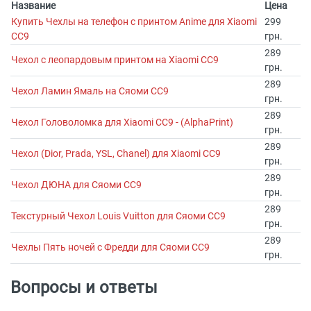
Название
Цена
Купить Чехлы на телефон с принтом Anime для Xiaomi
299
CC9
грн.
289
Чехол с леопардовым принтом на Xiaomi CC9
грн.
289
Чехол Ламин Ямаль на Сяоми СС9
грн.
289
Чехол Головоломка для Xiaomi CC9 - (AlphaPrint)
грн.
289
Чехол (Dior, Prada, YSL, Chanel) для Xiaomi CC9
грн.
289
Чехол ДЮНА для Сяоми СС9
грн.
289
Текстурный Чехол Louis Vuitton для Сяоми СС9
грн.
289
Чехлы Пять ночей с Фредди для Сяоми СС9
грн.
Вопросы и ответы