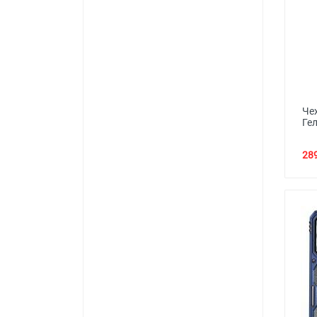
Че
Ге
289