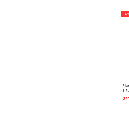
- 6
Чех
Fit
329