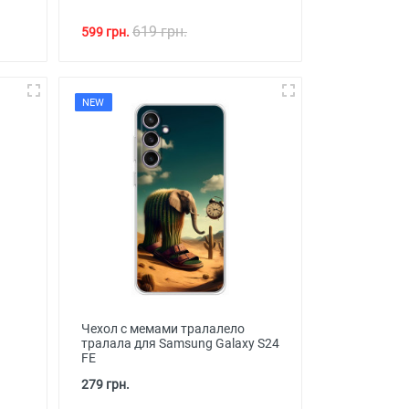
619 грн.
599 грн.
NEW
Чехол с мемами тралалело
тралала для Samsung Galaxy S24
FE
279 грн.