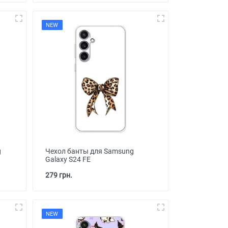
NEW
g
Чехол банты для Samsung
Galaxy S24 FE
279 грн.
NEW