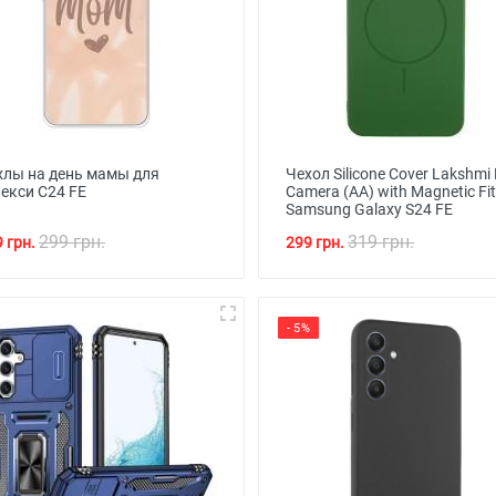
хлы на день мамы для
Чехол Silicone Cover Lakshmi 
лекси С24 FE
Camera (AA) with Magnetic Fi
Samsung Galaxy S24 FE
299 грн.
319 грн.
 грн.
299 грн.
- 5%