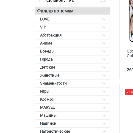
Силикон / TPU
885
Карты памяти
Фильтр по темам:
Автоаксессуары для
LOVE
смартфонов
VIP
Смарт гаджеты и аксессуары
Абстракция
Аниме
Другие аксессуары
Св
Бренды
Gal
Города
Детские
269
Животные
Знаменитости
Игры
- 1
Космос
MARVEL
Машины
Надписи
Патриотические