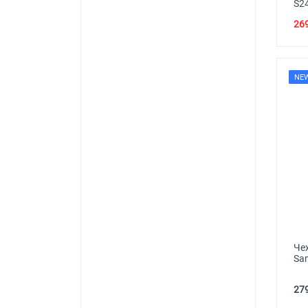
S2
269
NE
Че
Sa
279