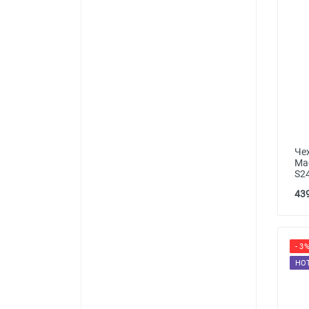
Че
Mag
S2
439
- 3
HO