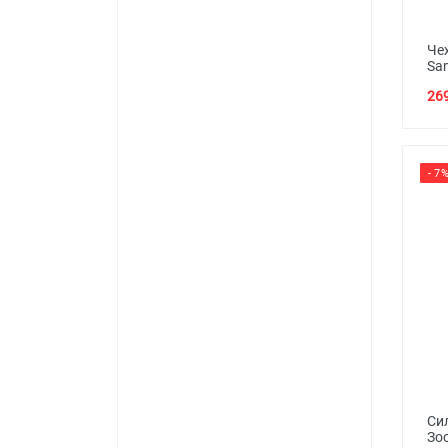
Че
Sa
269
- 7
Си
Зо