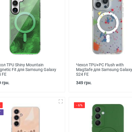
хол TPU Shiny Mountain
Чехол TPU+PC Flush with
netic Fit для Samsung Galaxy
MagSafe для Samsung Galax
4 FE
S24 FE
 грн.
349 грн.
%
- 6%
T