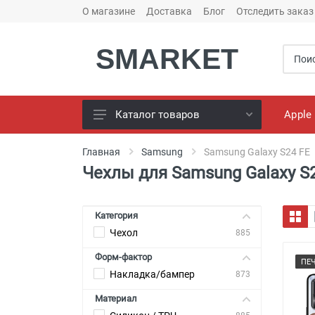
О магазине
Доставка
Блог
Отследить заказ
SMARKET
Apple
Каталог товаров
Чехлы для телефонов
Главная
Samsung
Samsung Galaxy S24 FE
Чехлы для Samsung Galaxy S
Конструктор чехлов
Универсальные батареи
(PowerBank)
Категория
Чехол
Bluetooth колоноки
885
Форм-фактор
Универсальные наушники
ПЕ
Накладка/бампер
873
Зарядные Устройства
Материал
Кабели для смартфонов