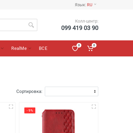
Язык:
RU
Колл-центр:
099 419 03 90
0
0
RealMe
ВСЕ
Сортировка:
- 9%