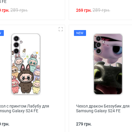
4 FE
289 грн.
289 грн.
 грн.
269 грн.
W
NEW
хол с принтом Лабубу для
Чехол дракон Беззубик для
msung Galaxy S24 FE
Samsung Galaxy S24 FE
 грн.
279 грн.