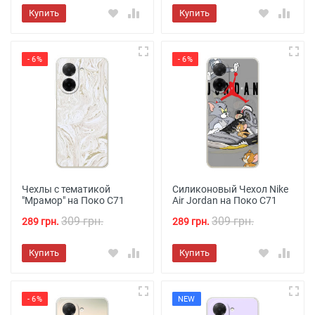
Купить
Купить
- 6%
- 6%
Чехлы с тематикой
Силиконовый Чехол Nike
"Мрамор" на Поко С71
Air Jordan на Поко С71
309 грн.
309 грн.
289 грн.
289 грн.
Купить
Купить
- 6%
NEW