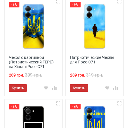
- 6%
- 9%
Чехол с картинкой
Патриотические Чехлы
(Патриотический ГЕРБ)
для Поко С71
на Xiaomi Poco C71
309 грн.
319 грн.
289 грн.
289 грн.
Купить
Купить
- 6%
- 6%