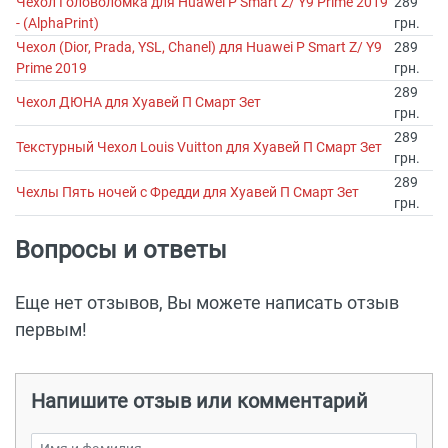
Чехол Головоломка для Huawei P Smart Z/ Y9 Prime 2019
289
- (AlphaPrint)
грн.
Чехол (Dior, Prada, YSL, Chanel) для Huawei P Smart Z/ Y9
289
Prime 2019
грн.
289
Чехол ДЮНА для Хуавей П Смарт Зет
грн.
289
Текстурный Чехол Louis Vuitton для Хуавей П Смарт Зет
грн.
289
Чехлы Пять ночей с Фредди для Хуавей П Смарт Зет
грн.
Вопросы и ответы
Еще нет отзывов, Вы можете написать отзыв
первым!
Напишите отзыв или комментарий