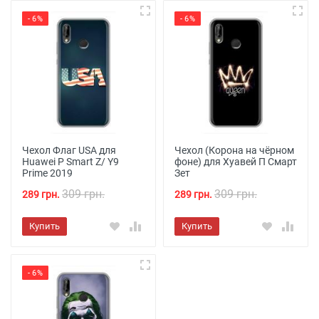
- 6%
- 6%
Чехол Флаг USA для
Чехол (Корона на чёрном
Huawei P Smart Z/ Y9
фоне) для Хуавей П Смарт
Prime 2019
Зет
309 грн.
309 грн.
289 грн.
289 грн.
Купить
Купить
- 6%