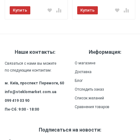
Отправить
Легкость
: Чехол изготовлен
Купить
Купить
из легкого материала, который не добавляет
дополнительного веса к вашему смартфону,
обеспечивая удобство и комфорт в
использовании.
Прочность
: Силиконовый
(ТПУ) материал чехла обеспечивает высокую
Наши контакты:
Информация:
прочность и долговечность, сохраняя внешний
вид и качество защиты на долгое время.
О магазине
Связаться с нами вы можете
по следующим контактам:
Доставка
Блог
м. Київ, проспект Перемоги, 60
Отследить заказ
info@steklomarket.com.ua
Список желаний
099 419 03 90
Сравнения товаров
Пн-Сб: 9:00 - 18:00
Подписаться на новости: