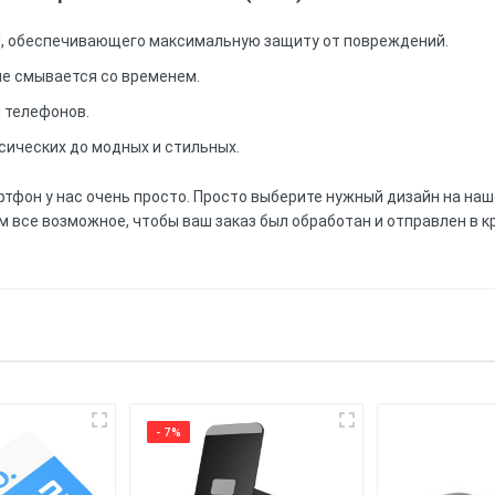
U, обеспечивающего максимальную защиту от повреждений.
 не смывается со временем.
 телефонов.
сических до модных и стильных.
ртфон у нас очень просто. Просто выберите нужный дизайн на наш
м все возможное, чтобы ваш заказ был обработан и отправлен в к
аписать отзыв первым!
оновый (ТПУ) материал обеспечивает хорошую защиту от ударо
я.
ментарий
 имеет напечатанную картинку. Уф принтером, держится более 
 обеспечивает защиту от ударов, царапин и пыли, обеспечива
- 7%
 обеспечивает полный доступ ко всем портам и кнопкам вашег