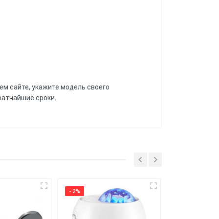
ем сайте, укажите модель своего
ратчайшие сроки.
в и царапин, а также обеспечивает
6 месяцев.
я надежную защиту для вашего
- 2%
- 22%
о смартфона, позволяя