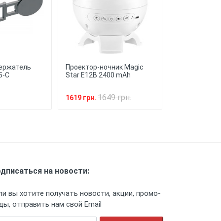
★
Отправить
лнительного веса к вашему
 и долговечность, сохраняя
ержатель
Проектор-ночник Magic
Дата кабель 
5-C
Star E12B 2400 mAh
Force Type-C 
100W (1m)
1649 грн.
139 
1619 грн.
109 грн.
дписаться на новости:
ли вы хотите получать новости, акции, промо-
ды, отправить нам свой Email