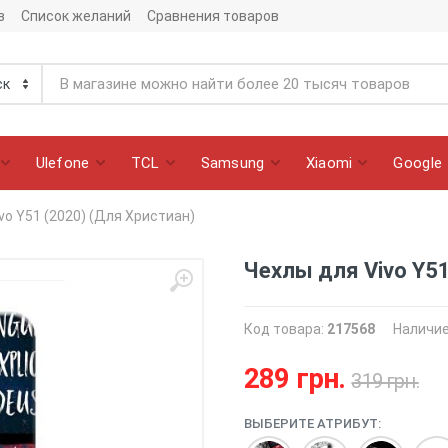
з
Список желаний
Сравнения товаров
Ulefone
TCL
Samsung
Xiaomi
Google
vo Y51 (2020) (Для Христиан)
Чехлы для Vivo Y51
Код товара:
217568
Наличи
289 грн.
319 грн.
ВЫБЕРИТЕ АТРИБУТ: