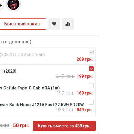
Быстрый заказ
сте дешевле):
 (2020) (Для Христиан)
289 грн.
1 (2020)
249 грн.
199 грн.
 Cafule Type-C Cable 3A (1m)
199 грн.
169 грн.
ower Bank Hoco J121A Fast 22.5W+PD20W
929 грн.
849 грн.
50 грн.
ОМИЯ:
Купить вместе за 488 грн.