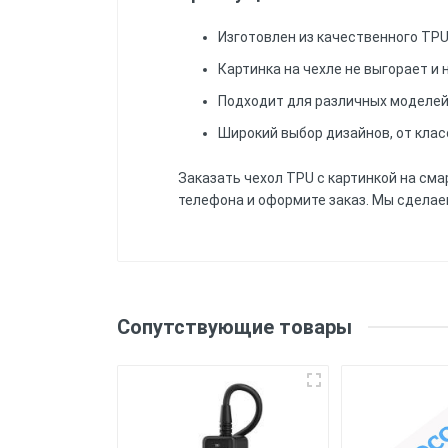
Изготовлен из качественного TP
Картинка на чехле не выгорает и
Подходит для различных моделей
Широкий выбор дизайнов, от клас
Заказать чехол TPU с картинкой на сма
телефона и оформите заказ. Мы сделае
Еще нет отзывов, Вы можете н
Материал
: Силик
гибкость и удобство использовани
Напишите отзыв или ком
Сопутствующие товары
Печать
: Чехол
Защита
: Чехол
смартфона.
Удобство использования
: Чехол