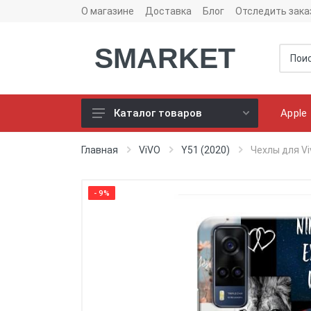
О магазине
Доставка
Блог
Отследить зака
SMARKET
Apple
Каталог товаров
Чехлы для телефонов
Главная
ViVO
Y51 (2020)
Чехлы для Vi
Конструктор чехлов
Универсальные батареи
- 9%
(PowerBank)
Bluetooth колоноки
Универсальные наушники
Зарядные Устройства
Кабели для смартфонов