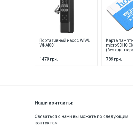
использовать устройство с удобст
Легкость
: Чехол
смартфону, обеспечивая удобство 
Прочность
: Силик
внешний вид и качество защиты на 
Портативный насос WIWU
Карта памят
Wi-Ai001
microSDHC Cl
(без адаптер
1479 грн.
789 грн.
Наши контакты:
Связаться с нами вы можете по следующим
контактам: