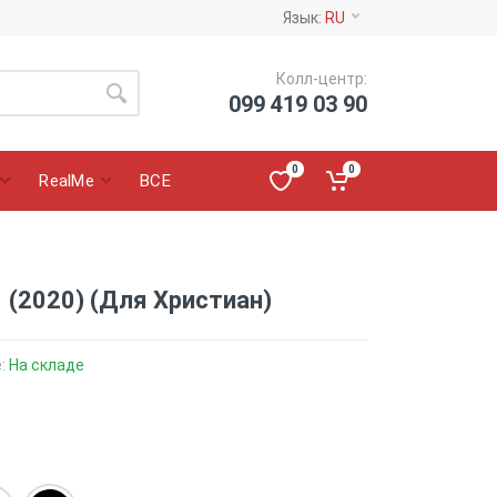
Язык:
RU
Колл-центр:
099 419 03 90
0
0
RealMe
ВСЕ
 (2020) (Для Христиан)
е:
На складе