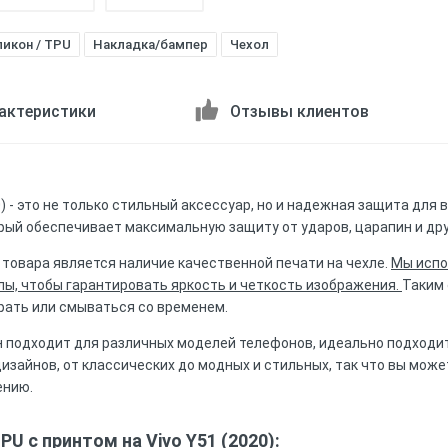
икон / TPU
Накладка/бампер
Чехол
актеристики
Отзывы клиентов
0) - это не только стильный аксессуар, но и надежная защита для
орый обеспечивает максимальную защиту от ударов, царапин и др
товара является наличие качественной печати на чехле.
Мы испо
ы, чтобы гарантировать яркость и четкость изображения.
Таким 
орать или смываться со временем.
н подходит для различных моделей телефонов, идеально подходит 
зайнов, от классических до модных и стильных, так что вы может
ению.
U с принтом на Vivo Y51 (2020):