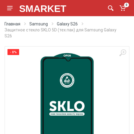
SMARKET
0
Главная
Samsung
Galaxy S26
Защитное стекло SKLO 5D (тех.пак) для Samsung Galaxy
S26
- 8%