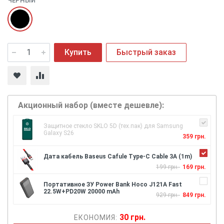
ЧЕРНЫЙ
Купить
Быстрый заказ
Акционный набор (вместе дешевле):
Защитное стекло SKLO 5D (тех.пак) для Samsung
Galaxy S26
359 грн.
Дата кабель Baseus Cafule Type-C Cable 3A (1m)
199 грн.
169 грн.
Портативное ЗУ Power Bank Hoco J121A Fast
22.5W+PD20W 20000 mAh
929 грн.
849 грн.
30 грн.
ЕКОНОМИЯ: