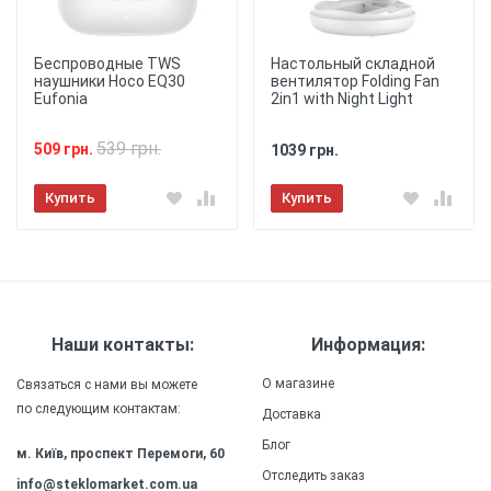
Тип поклейки стекла/
плёнки
- Полная
Беспроводные TWS
Настольный складной
наушники Hoco EQ30
вентилятор Folding Fan
Тип скругления стекла/
Eufonia
2in1 with Night Light
плёнки
- 2,5D
★
★
★
★
★
539 грн.
509 грн.
1039 грн.
Отправить
Купить
Купить
Наши контакты:
Информация:
О магазине
Связаться с нами вы можете
по следующим контактам:
Доставка
Блог
м. Київ, проспект Перемоги, 60
Отследить заказ
info@steklomarket.com.ua