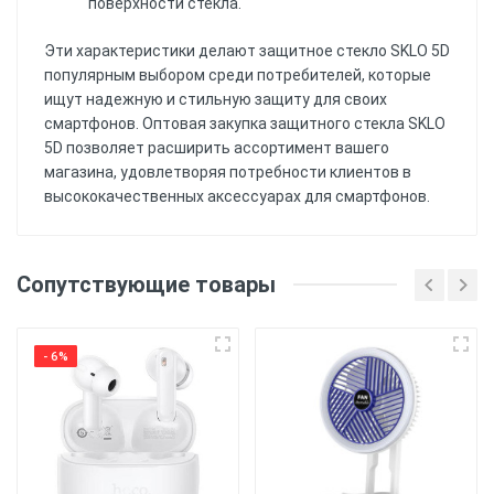
поверхности стекла.
Эти характеристики делают защитное стекло SKLO 5D
популярным выбором среди потребителей, которые
ищут надежную и стильную защиту для своих
смартфонов. Оптовая закупка защитного стекла SKLO
5D позволяет расширить ассортимент вашего
магазина, удовлетворяя потребности клиентов в
высококачественных аксессуарах для смартфонов.
Еще нет отзывов, Вы можете написать
отзыв первым!
Бренд
- SKLO
Сопутствующие товары
Категория
- Защитные
Напишите отзыв или
стекла
комментарий
- 6%
Тип аксессуара
- С рамкой
Материал аксессуара
- Закаленное
стекло