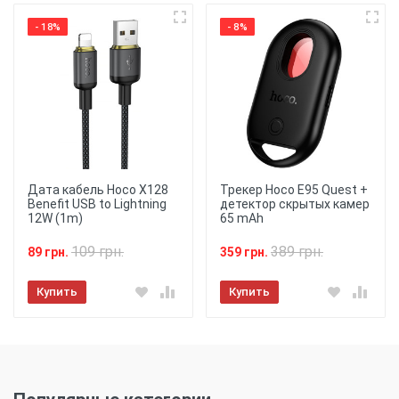
- 18%
- 8%
Дата кабель Hoco X128
Трекер Hoco E95 Quest +
Benefit USB to Lightning
детектор скрытых камер
12W (1m)
65 mAh
109 грн.
389 грн.
89 грн.
359 грн.
Купить
Купить