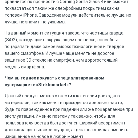
сравнится по прочности с Corning Gorilla Glass 4 или сможет
похвастаться таким же олеофобным покрытием как на
топовом iPhone. Заводские модули действительно лучше, но
лучше, не значит, не уязвимы.
На данный момент ситуация такова, что частицы кварца
(SiO2), находящие в окружающем нас песке, способны
поцарапать даже самое высокотехнологичное и твердое
вашего смартфона. И лучше чаще менять не дорогое
защитное 3D стекло на смартфон, чем дорогостоящий
модуль смартфона.
Чем выгоднее покупать специализированном
супермаркете «Steklomarket»?
Данный продукт можно отнести к категории расходных
материалов, так как менять приходится довольно часто,
будь то поврежденное при падении или же поцарапанное при
эксплуатации. Именно поэтому так важно, чтобы для
пользователя всегда был доступен широкий ассортимент
данных защитных аксессуаров, а цена позволяла заменить
изношенное на новое в любой момент.