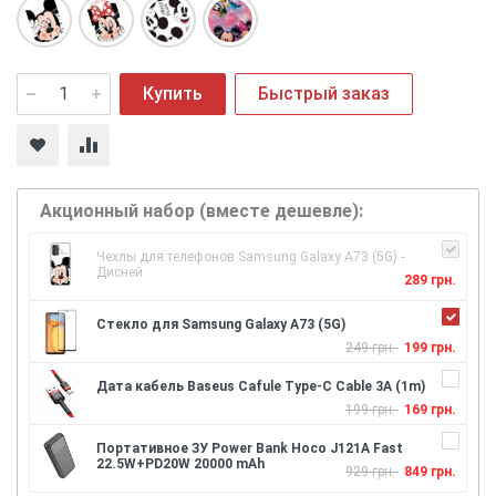
Купить
Быстрый заказ
Акционный набор (вместе дешевле):
Чехлы для телефонов Samsung Galaxy A73 (5G) -
Дисней
289 грн.
Стекло для Samsung Galaxy A73 (5G)
249 грн.
199 грн.
Дата кабель Baseus Cafule Type-C Cable 3A (1m)
199 грн.
169 грн.
Портативное ЗУ Power Bank Hoco J121A Fast
22.5W+PD20W 20000 mAh
929 грн.
849 грн.