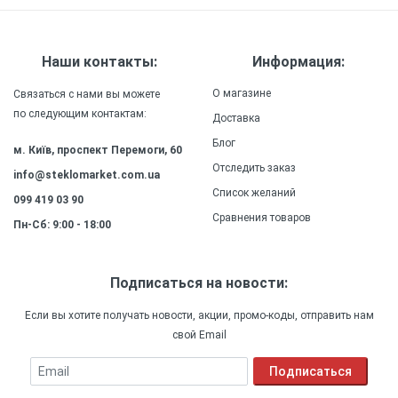
обеспечивая удобство и комфорт в
использовании.
Прочность
: Силиконовый
Наши контакты:
Информация:
(ТПУ) материал чехла обеспечивает высокую
прочность и долговечность, сохраняя внешний
О магазине
Связаться с нами вы можете
вид и качество защиты на долгое время.
по следующим контактам:
Доставка
Блог
м. Київ, проспект Перемоги, 60
Отследить заказ
info@steklomarket.com.ua
Список желаний
099 419 03 90
Сравнения товаров
Пн-Сб: 9:00 - 18:00
Подписаться на новости:
Если вы хотите получать новости, акции, промо-коды, отправить нам
свой Email
Email
Подписаться