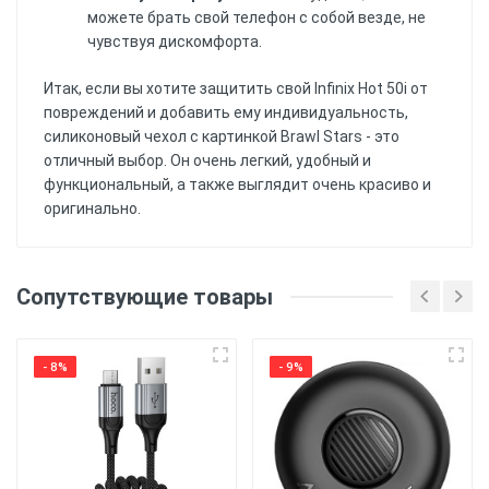
можете брать свой телефон с собой везде, не
чувствуя дискомфорта.
Итак, если вы хотите защитить свой Infinix Hot 50i от
повреждений и добавить ему индивидуальность,
силиконовый чехол с картинкой Brawl Stars - это
отличный выбор. Он очень легкий, удобный и
функциональный, а также выглядит очень красиво и
оригинально.
Еще нет отзывов, Вы можете написать
отзыв первым!
Материал
: Силиконовый
Сопутствующие товары
(ТПУ) материал обеспечивает хорошую защиту
от ударов и царапин, а также обеспечивает
Напишите отзыв или
гибкость и удобство использования.
комментарий
- 8%
- 9%
Печать
: Чехол имеет
напечатанную картинку. Уф принтером,
держится более 6 месяцев.
Защита
: Чехол