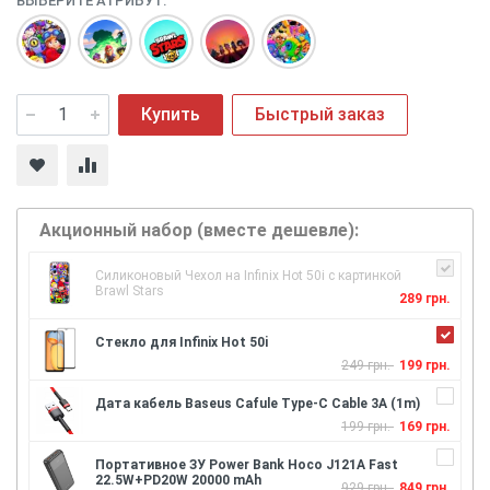
ВЫБЕРИТЕ АТРИБУТ:
Купить
Быстрый заказ
Акционный набор (вместе дешевле):
Силиконовый Чехол на Infinix Hot 50i с картинкой
Brawl Stars
289 грн.
Стекло для Infinix Hot 50i
249 грн.
199 грн.
Дата кабель Baseus Cafule Type-C Cable 3A (1m)
199 грн.
169 грн.
Портативное ЗУ Power Bank Hoco J121A Fast
22.5W+PD20W 20000 mAh
929 грн.
849 грн.