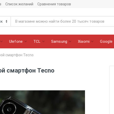
з
Список желаний
Сравнения товаров
Ulefone
TCL
Samsung
Xiaomi
Google
вой смартфон Tecno
ой смартфон Tecno