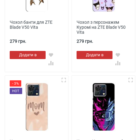
Чохол банти для ZTE
Чохол з персонажем
Blade V50 Vita
Куромі на ZTE Blade V50
Vita
279 грн.
279 грн.
Додати в
Додати в
кошик
кошик
- 3%
HOT