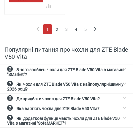
кошик
1
2
3
4
5
(current)
Популярні питання про чохли для ZTE Blade
V50 Vita
З чого зроблені чохли для ZTE Blade V50 Vita в магазині
"SMarket"?
Які чохли для ZTE Blade V50 Vita є найпопулярнішими у
2026 році?
Де придбати чохол для ZTE Blade V50 Vita?
Яка вартість чохла для ZTE Blade V50 Vita?
Які додаткові функції мають чохли для ZTE Blade V50
Vita в магазині "SotaMARKET"?