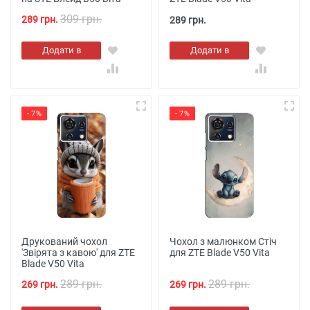
309 грн.
289 грн.
289 грн.
Додати в
Додати в
кошик
кошик
- 7%
- 7%
Друкований чохол
Чохол з малюнком Стіч
'Звірята з кавою' для ZTE
для ZTE Blade V50 Vita
Blade V50 Vita
289 грн.
289 грн.
269 грн.
269 грн.