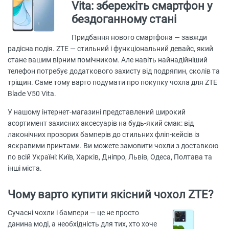
Vita: збережіть смартфон у
бездоганному стані
Придбання нового смартфона — завжди
радісна подія. ZTE — стильний і функціональний девайс, який
стане вашим вірним помічником. Але навіть найнадійніший
телефон потребує додаткового захисту від подряпин, сколів та
тріщин. Саме тому варто подумати про покупку чохла для ZTE
Blade V50 Vita.
У нашому інтернет-магазині представлений широкий
асортимент захисних аксесуарів на будь-який смак: від
лаконічних прозорих бамперів до стильних фліп-кейсів із
яскравими принтами. Ви можете замовити чохли з доставкою
по всій Україні: Київ, Харків, Дніпро, Львів, Одеса, Полтава та
інші міста.
Чому варто купити якісний чохол ZTE?
Сучасні чохли і бампери — це не просто
данина моді, а необхідність для тих, хто хоче