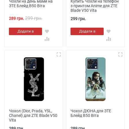
Чохли на день мами на
Купить Чохли на телефон
ЗТЕ Блейд В50 Віта
з принтом Anime для ZTE
Blade V50 Vita
299 грн.
289 грн.
299 грн.
Додати в
Додати в
кошик
кошик
Чохол (Dior, Prada, YSL,
Чохол ДЮНА для ЗТЕ
Chanel) для ZTE Blade V50
Блейд В50 Віта
Vita
289 грн.
289 грн.