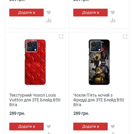
Додати в
Додати в
кошик
кошик
Текстурний Чохол Louis
Чохли П'ять ночей з
Vuitton для ЗТЕ Блейд В50
Фредді для ЗТЕ Блейд В50
Віта
Віта
289 грн.
289 грн.
Додати в
Додати в
кошик
кошик