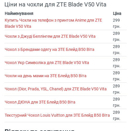
Ціни на чохли для ZTE Blade V50 Vita
Найменування
Ціна
Купить Чохли на телефон з принтом Anime для ZTE
299
Blade V50 Vita
грн.
289
Чохли з Джуді Беллінгем для ZTE Blade V50 Vita
грн.
289
Чохол з Брендами одягу на ЗТЕ Блейд В50 Віта
грн.
289
Чохол Укр Символіка для ZTE Blade V50 Vita
грн.
289
Чохли на день мами на ЗТЕ Блейд В50 Віта
грн.
289
Чохол (Dior, Prada, YSL, Chanel) для ZTE Blade V50 Vita
грн.
289
Чохол ДЮНА для ЗТЕ Блейд В50 Віта
грн.
289
Текстурний Чохол Louis Vuitton для ЗТЕ Блейд В50 Віта
грн.