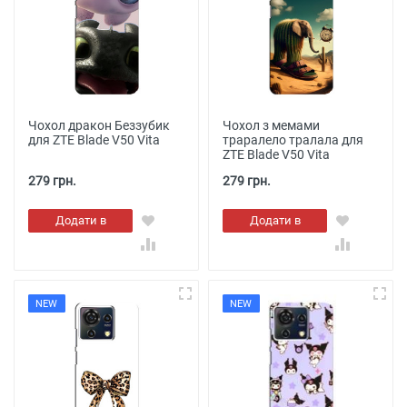
Чохол дракон Беззубик
Чохол з мемами
для ZTE Blade V50 Vita
траралело тралала для
ZTE Blade V50 Vita
279 грн.
279 грн.
Додати в
Додати в
кошик
кошик
NEW
NEW