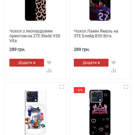
Чохол з леопардовим
Чохол Ламін Ямаль на
принтом на ZTE Blade V50
ЗТЕ Блейд В50 Віта
Vita
289 грн.
289 грн.
Додати в
Додати в
кошик
кошик
- 6%