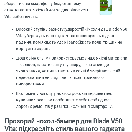
зберегти свій смартфон у бездоганному
стані надовго. Якісний чохол для Blade V50
Vita забезпечить:
Високий ступінь захисту: ударостійкі чохли ZTE Blade V50
Vita убережуть ваш гаджет від пошкоджень під час
падіння, пом'якшать удар і запобіжать появі тріщин на
корпусі та екрані.
Довговічність: ми використовуємо лише якісні матеріали
— силікон, пластик, штучну шкіру, — які стійкі до
зношування, не вицвітають на сонці й зберігають свій
первозданний вигляд навіть після тривалого
використання.
Економічну вигоду у довгостроковій перспективі:
купивши чохол, ви позбавляєте себе необхідності
дорогих ремонтів у разі пошкодження смартфону.
Прозорий чохол-бампер для Blade V50
Vita: підкресліть стиль вашого гаджета