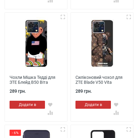
Чохли Мішка Тедді для
Силіконовий чохол для
ЗТЕ Блейд В50 Віта
ZTE Blade V50 Vita
289 грн.
289 грн.
Додати в
Додати в
кошик
кошик
- 6%