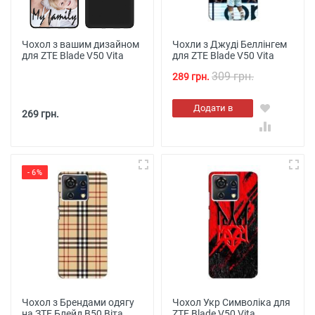
Чохол з вашим дизайном
Чохли з Джуді Беллінгем
для ZTE Blade V50 Vita
для ZTE Blade V50 Vita
309 грн.
289 грн.
Додати в
269 грн.
кошик
- 6%
Чохол з Брендами одягу
Чохол Укр Символіка для
на ЗТЕ Блейд В50 Віта
ZTE Blade V50 Vita