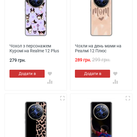
Чохол з персонажем
Чохли на день мами на
Куромі на Realme 12 Plus
Реалмі 12 Плюс
299 грн.
289 грн.
279 грн.
Додати в
Додати в
кошик
кошик