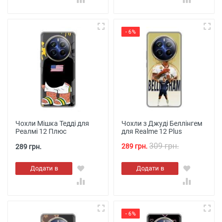
- 6%
Чохли Мішка Тедді для
Чохли з Джуді Беллінгем
Реалмі 12 Плюс
для Realme 12 Plus
309 грн.
289 грн.
289 грн.
Додати в
Додати в
кошик
кошик
- 6%