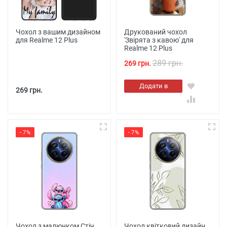
Чохол з вашим дизайном
Друкований чохол
для Realme 12 Plus
'Звірята з кавою' для
Realme 12 Plus
289 грн.
269 грн.
Додати в
269 грн.
кошик
- 7%
- 7%
Чохол з малюнком Стіч
Чохол квітковий дизайн