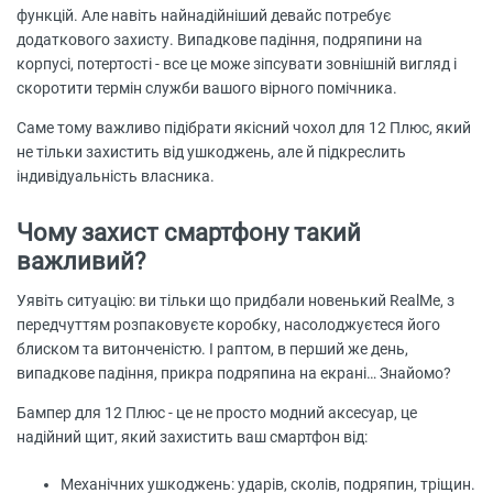
функцій. Але навіть найнадійніший девайс потребує
додаткового захисту. Випадкове падіння, подряпини на
корпусі, потертості - все це може зіпсувати зовнішній вигляд і
скоротити термін служби вашого вірного помічника.
Саме тому важливо підібрати якісний чохол для 12 Плюс, який
не тільки захистить від ушкоджень, але й підкреслить
індивідуальність власника.
Чому захист смартфону такий
важливий?
Уявіть ситуацію: ви тільки що придбали новенький RealMe, з
передчуттям розпаковуєте коробку, насолоджуєтеся його
блиском та витонченістю. І раптом, в перший же день,
випадкове падіння, прикра подряпина на екрані… Знайомо?
Бампер для 12 Плюс - це не просто модний аксесуар, це
надійний щит, який захистить ваш смартфон від:
Механічних ушкоджень: ударів, сколів, подряпин, тріщин.