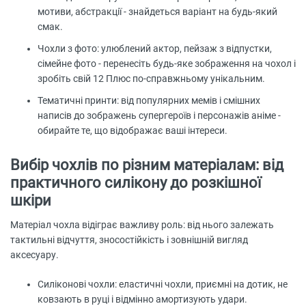
мотиви, абстракції - знайдеться варіант на будь-який
смак.
Чохли з фото: улюблений актор, пейзаж з відпустки,
сімейне фото - перенесіть будь-яке зображення на чохол і
зробіть свій 12 Плюс по-справжньому унікальним.
Тематичні принти: від популярних мемів і смішних
написів до зображень супергероїв і персонажів аніме -
обирайте те, що відображає ваші інтереси.
Вибір чохлів по різним матеріалам: від
практичного силікону до розкішної
шкіри
Матеріал чохла відіграє важливу роль: від нього залежать
тактильні відчуття, зносостійкість і зовнішній вигляд
аксесуару.
Силіконові чохли: еластичні чохли, приємні на дотик, не
ковзають в руці і відмінно амортизують удари.