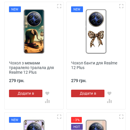
NEW
NEW
Чохол з мемами
Чохол банти для Realme
траралело тралала для
12 Plus
Realme 12 Plus
279 грн.
279 грн.
Додати в
Додати в
кошик
кошик
NEW
- 3%
HOT