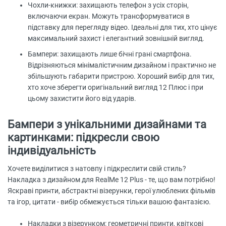
Чохли-книжки: захищають телефон з усіх сторін,
включаючи екран. Можуть трансформуватися в
підставку для перегляду відео. Ідеальні для тих, хто цінує
максимальний захист і елегантний зовнішній вигляд.
Бампери: захищають лише бічні грані смартфона.
Відрізняються мінімалістичним дизайном і практично не
збільшують габарити пристрою. Хороший вибір для тих,
хто хоче зберегти оригінальний вигляд 12 Плюс і при
цьому захистити його від ударів.
Бампери з унікальними дизайнами та
картинками: підкресли свою
індивідуальність
Хочете виділитися з натовпу і підкреслити свій стиль?
Накладка з дизайном для RealMe 12 Plus - те, що вам потрібно!
Яскраві принти, абстрактні візерунки, герої улюблених фільмів
та ігор, цитати - вибір обмежується тільки вашою фантазією.
Накладки з візерунком: геометричні принти, квіткові