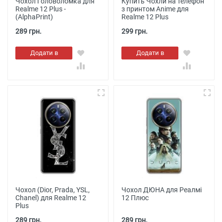
Чохол Головоломка для
Купить Чохли на телефон
Realme 12 Plus -
з принтом Anime для
(AlphaPrint)
Realme 12 Plus
289 грн.
299 грн.
Додати в
Додати в
кошик
кошик
Чохол (Dior, Prada, YSL,
Чохол ДЮНА для Реалмі
Chanel) для Realme 12
12 Плюс
Plus
289 грн.
289 грн.