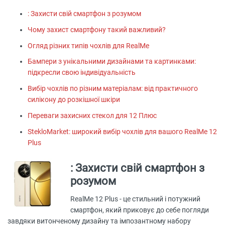
: Захисти свій смартфон з розумом
Чому захист смартфону такий важливий?
Огляд різних типів чохлів для RealMe
Бампери з унікальними дизайнами та картинками:
підкресли свою індивідуальність
Вибір чохлів по різним матеріалам: від практичного
силікону до розкішної шкіри
Переваги захисних стекол для 12 Плюс
StekloMarket: широкий вибір чохлів для вашого RealMe 12
Plus
: Захисти свій смартфон з
розумом
RealMe 12 Plus - це стильний і потужний
смартфон, який приковує до себе погляди
завдяки витонченому дизайну та імпозантному набору