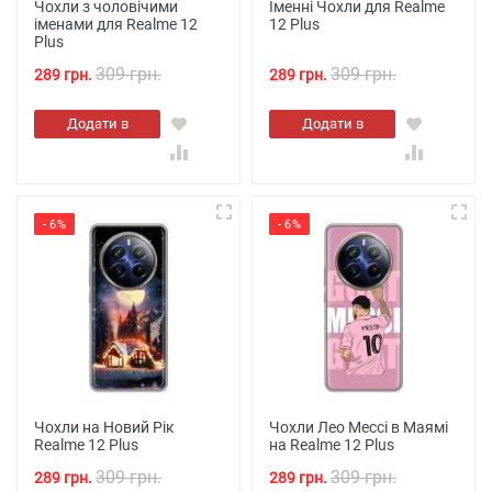
Чохли з чоловічими
Іменні Чохли для Realme
іменами для Realme 12
12 Plus
Plus
309 грн.
309 грн.
289 грн.
289 грн.
Додати в
Додати в
кошик
кошик
- 6%
- 6%
Чохли на Новий Рік
Чохли Лео Мессі в Маямі
Realme 12 Plus
на Realme 12 Plus
309 грн.
309 грн.
289 грн.
289 грн.