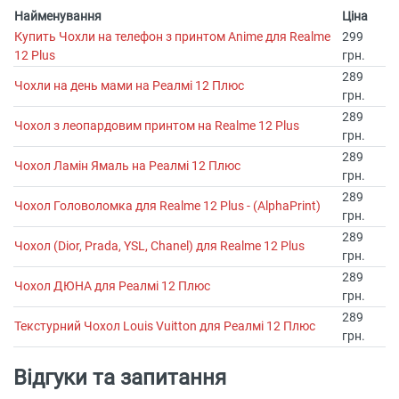
Найменування
Ціна
Купить Чохли на телефон з принтом Anime для Realme
299
12 Plus
грн.
289
Чохли на день мами на Реалмі 12 Плюс
грн.
289
Чохол з леопардовим принтом на Realme 12 Plus
грн.
289
Чохол Ламін Ямаль на Реалмі 12 Плюс
грн.
289
Чохол Головоломка для Realme 12 Plus - (AlphaPrint)
грн.
289
Чохол (Dior, Prada, YSL, Chanel) для Realme 12 Plus
грн.
289
Чохол ДЮНА для Реалмі 12 Плюс
грн.
289
Текстурний Чохол Louis Vuitton для Реалмі 12 Плюс
грн.
Відгуки та запитання