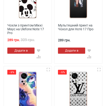
Чохли з принтом Міккі
Мультяшний принт на
Маус на Ulefone Note 17
Чохол для Ноте 17 Про
Pro
309 грн.
289 грн.
289 грн.
Додати в
Додати в
кошик
кошик
- 6%
- 6%