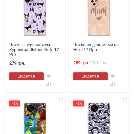
Чохол з персонажем
Чохли на день мами на
Куромі на Ulefone Note 17
Ноте 17 Про
Pro
299 грн.
289 грн.
279 грн.
Додати в
Додати в
кошик
кошик
- 6%
- 6%