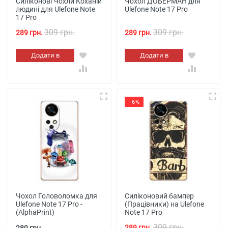
Силіконові Чохли Коханій
Чохол ДОБЕРМАН для
людині для Ulefone Note
Ulefone Note 17 Pro
17 Pro
309 грн.
309 грн.
289 грн.
289 грн.
Додати в
Додати в
кошик
кошик
- 6%
Чохол Головоломка для
Силіконовий бампер
Ulefone Note 17 Pro -
(Працівники) на Ulefone
(AlphaPrint)
Note 17 Pro
309 грн.
289 грн.