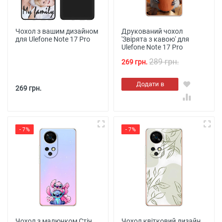
Чохол з вашим дизайном
Друкований чохол
для Ulefone Note 17 Pro
'Звірята з кавою' для
Ulefone Note 17 Pro
289 грн.
269 грн.
Додати в
269 грн.
кошик
- 7%
- 7%
Чохол з малюнком Стіч
Чохол квітковий дизайн