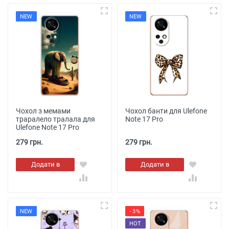
NEW
NEW
Чохол з мемами
Чохол банти для Ulefone
траралело тралала для
Note 17 Pro
Ulefone Note 17 Pro
279 грн.
279 грн.
Додати в
Додати в
кошик
кошик
NEW
- 3%
HOT