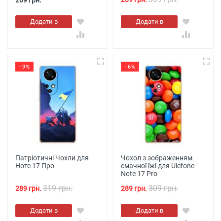
289 грн.
Додати в
Додати в
кошик
кошик
- 9%
- 6%
Патріотичні Чохли для
Чохол з зображенням
Ноте 17 Про
смачної їжі для Ulefone
Note 17 Pro
319 грн.
309 грн.
289 грн.
289 грн.
Додати в
Додати в
кошик
кошик