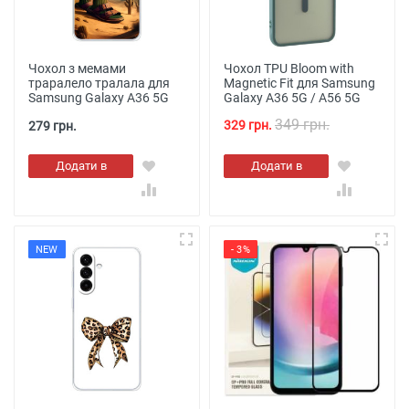
Чохол з мемами
Чохол TPU Bloom with
траралело тралала для
Magnetic Fit для Samsung
Samsung Galaxy A36 5G
Galaxy A36 5G / A56 5G
349 грн.
329 грн.
279 грн.
Додати в
Додати в
кошик
кошик
NEW
- 3%