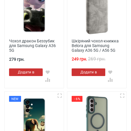
Чохол дракон Беззубик
Шкіряний чохол-книжка
для Samsung Galaxy A36
Belora для Samsung
5G
Galaxy A36 5G / A56 5G
269 грн.
249 грн.
279 грн.
Додати в
Додати в
кошик
кошик
NEW
- 6%