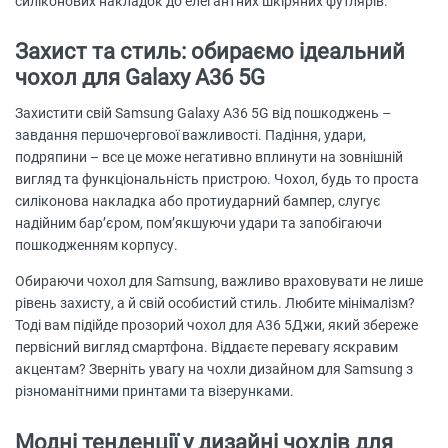
силіконових накладок до елегантних шкіряних футлярів.
Захист та стиль: обираємо ідеальний
чохол для Galaxy A36 5G
Захистити свій Samsung Galaxy A36 5G від пошкоджень –
завдання першочергової важливості. Падіння, удари,
подряпини – все це може негативно вплинути на зовнішній
вигляд та функціональність пристрою. Чохол, будь то проста
силіконова накладка або протиударний бампер, слугує
надійним бар’єром, пом’якшуючи удари та запобігаючи
пошкодженням корпусу.
Обираючи чохол для Samsung, важливо враховувати не лише
рівень захисту, а й свій особистий стиль. Любите мінімалізм?
Тоді вам підійде прозорий чохол для А36 5Джи, який збереже
первісний вигляд смартфона. Віддаєте перевагу яскравим
акцентам? Зверніть увагу на чохли дизайном для Samsung з
різноманітними принтами та візерунками.
Модні тенденції у дизайні чохлів для