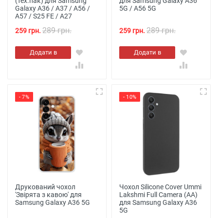
(тех.пак) для Samsung
для Samsung Galaxy A36
Galaxy A36 / A37 / A56 /
5G / A56 5G
A57 / S25 FE / A27
289 грн.
289 грн.
259 грн.
259 грн.
Додати в
Додати в
кошик
кошик
- 7%
- 10%
Друкований чохол
Чохол Silicone Cover Ummi
'Звірята з кавою' для
Lakshmi Full Camera (AA)
Samsung Galaxy A36 5G
для Samsung Galaxy A36
5G