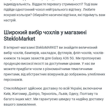
індивідуальність. Віддаєте перевагу стриманості? Тоді вам
підійде однотонний чохол нейтрального відтінку. Любите
яскраві кольори? Обирайте насичені відтінки, які піднімуть вам
настрій.
Широкий вибір чохлів у магазині
StekloMarket
В інтернет-магазині StekloMARKET ви знайдете величезний
вибір чохлів, бамперів, накладок, футлярів, фліп-чохлів, чохлів-
книжок та інших захистів для Galaxy A36 5G. Ми пропонуємо
продукцію високої якості за доступними цінами. У нас ви
можете придбати чохли з різноманітними тематичними
принтами, від абстрактних візерунків до зображень улюблених
персонажів.
СтеклоМаркет здійснює доставку по всій Україні, включаючи
Київ, Житомир, Дніпро, Тернопіль, Львів, Одесу, Полтаву та
багато інших міст. Ми гарантуємо швидку та надійну доставку
вашого замовлення.