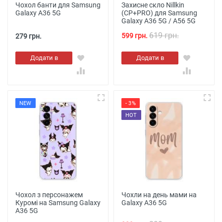
Чохол банти для Samsung
Захисне скло Nillkin
Galaxy A36 5G
(CP+PRO) для Samsung
Galaxy A36 5G / A56 5G
619 грн.
599 грн.
279 грн.
Додати в
Додати в
кошик
кошик
NEW
- 3%
HOT
Чохол з персонажем
Чохли на день мами на
Куромі на Samsung Galaxy
Galaxy A36 5G
A36 5G