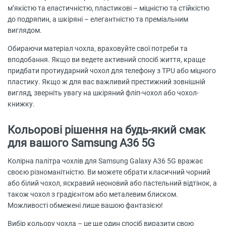
м’якістю та еластичністю, пластикові – міцністю та стійкістю
до подряпин, а шкіряні – елегантністю та преміальним
виглядом.
Обираючи матеріал чохла, враховуйте свої потреби та
вподобання. Якщо ви ведете активний спосіб життя, краще
придбати протиударний чохол для телефону з TPU або міцного
пластику. Якщо ж для вас важливий престижний зовнішній
вигляд, зверніть увагу на шкіряний фліп-чохол або чохол-
книжку.
Кольорові рішення на будь-який смак
для вашого Samsung A36 5G
Колірна палітра чохлів для Samsung Galaxy A36 5G вражає
своєю різноманітністю. Ви можете обрати класичний чорний
або білий чохол, яскравий неоновий або пастельний відтінок, а
також чохол з градієнтом або металевим блиском.
Можливості обмежені лише вашою фантазією!
Вибір кольору чохла – це ще один спосіб виразити свою