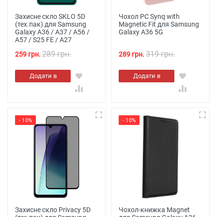
Захисне скло SKLO 5D
Чохол PC Synq with
(тех.пак) для Samsung
Magnetic Fit для Samsung
Galaxy A36 / A37 / A56 /
Galaxy A36 5G
A57 / S25 FE / A27
289 грн.
319 грн.
259 грн.
289 грн.
Додати в
Додати в
кошик
кошик
- 10%
- 10%
Захисне скло Privacy 5D
Чохол-книжка Magnet