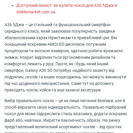
Доступний захист: як купити чохол для А36 5Джи в
steklomarket.com.ua
А36 5Джи – це стильний та функціональний смартфон
середнього класу, який завоював популярність завдяки
збалансованим характеристикам та привабливій ціні. Він
оснащений яскравим AMOLED-дисплеєм, потужним
процесором та якісною камерою, здатною робити вражаючі
знімки. Апарат відрізняється ергономічним дизайном та
комфортно лежить у руці. Проте, як і будь-який інший
смартфон, Galaxy A36 5G потребує надійного захисту від
подряпин, сколів та інших пошкоджень, які можуть виникнути
під час щоденного використання. Саме тут на допомогу
приходять чохли, кейси та інші захисні аксесуари.
Вибір правильного чохла – це не лише питання безпеки, але й
спосіб виразити свою індивідуальність. Правильно підібраний
чохол для може підкреслити стиль власника, додати яскравих
фарб або, навпаки, зберегти лаконічність образу. На ринку
представлений величезний асортимент чохлів – від простих