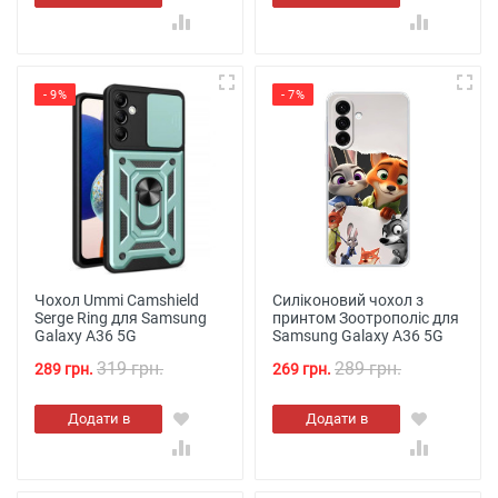
кошик
кошик
- 9%
- 7%
Чохол Ummi Camshield
Силіконовий чохол з
Serge Ring для Samsung
принтом Зоотрополіс для
Galaxy A36 5G
Samsung Galaxy A36 5G
319 грн.
289 грн.
289 грн.
269 грн.
Додати в
Додати в
кошик
кошик