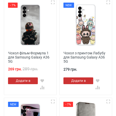
- 7%
NEW
Чохол фільм Формула 1
Чохол з принтом Лабубу
для Samsung Galaxy A36
для Samsung Galaxy A36
5G
5G
289 грн.
269 грн.
279 грн.
Додати в
Додати в
кошик
кошик
NEW
- 7%