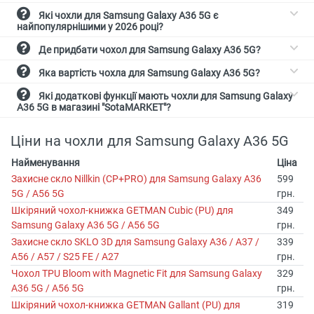
Які чохли для Samsung Galaxy A36 5G є
найпопулярнішими у 2026 році?
Де придбати чохол для Samsung Galaxy A36 5G?
Яка вартість чохла для Samsung Galaxy A36 5G?
Які додаткові функції мають чохли для Samsung Galaxy
A36 5G в магазині "SotaMARKET"?
Ціни на чохли для Samsung Galaxy A36 5G
Найменування
Ціна
Захисне скло Nillkin (CP+PRO) для Samsung Galaxy A36
599
5G / A56 5G
грн.
Шкіряний чохол-книжка GETMAN Cubic (PU) для
349
Samsung Galaxy A36 5G / A56 5G
грн.
Захисне скло SKLO 3D для Samsung Galaxy A36 / A37 /
339
A56 / A57 / S25 FE / A27
грн.
Чохол TPU Bloom with Magnetic Fit для Samsung Galaxy
329
A36 5G / A56 5G
грн.
Шкіряний чохол-книжка GETMAN Gallant (PU) для
319