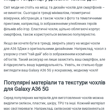
Світ моди не стоїть на місці, та дизайн чохлів для смартфонів –
не виняток. Сьогодні в тренді мінімалізм, геометричні
візерунки, абстракція, а також чохли з фото та тематичними
принтами, наприклад, із зображеннями улюблених героїв
фільмів або ігор. Еластичні чохли, щільно облягаючі корпус
смартфона, також користуються великою популярністю.
Якщо ви хочете бути в тренді, зверніть увагу на модні чохли
для А36 5Джи з оригінальними дизайнами. Наприклад, чохол з
узором у стилі "тай-дай" або із зображенням космічних
об’єктів. Такий аксесуар не лише захистить ваш смартфон, але
й підкреслить вашу індивідуальність. Уявіть, як стильно буде
виглядати ваш Galaxy A36 5G у яскравому, модному чохлі!
Популярні матеріали та текстури чохлів
для Galaxy A36 5G
Серед популярних матеріалів для виготовлення чохлів можна
виділити силікон, пластик, шкіру, TPU та інші. Кожний матеріал
має свої переваги. Наприклад, силіконові чохли вирізняються