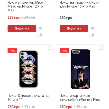
Чохли з принтом Міккі
Чохол на тематику: Коти
Маус на iPhone 12 Pro
для iPhone 15 Pro Max
Max
309 грн.
289 грн.
289 грн.
Додати в
Додати в
кошик
кошик
- 6%
- 6%
Чохол Стильні дівчата на
Чохол з картинкою
iPhone 11
Венсдей на iPhone 7 Plus
309 грн.
309 грн.
289 грн.
289 грн.