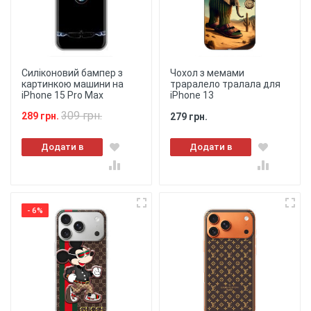
Силіконовий бампер з
Чохол з мемами
картинкою машини на
траралело тралала для
iPhone 15 Pro Max
iPhone 13
309 грн.
289 грн.
279 грн.
Додати в
Додати в
кошик
кошик
- 6%