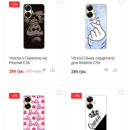
- 6%
Чохли з Горилою на
Чохол (Знак сердечка)
Реалмі С56
для Realme C56
309 грн.
289 грн.
289 грн.
- 6%
- 6%