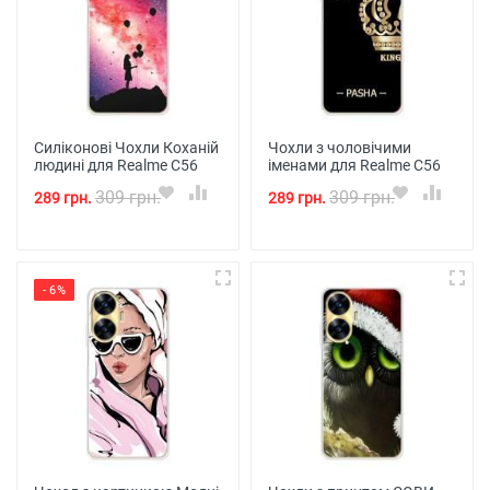
Силіконові Чохли Коханій
Чохли з чоловічими
людині для Realme C56
іменами для Realme C56
309 грн.
309 грн.
289 грн.
289 грн.
- 6%