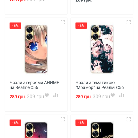
289 грн.
- 6%
- 6%
Чохли з героями АНИМЕ
Чохли з тематикою
на Realme C56
"Мрамор" на Реалмі С56
309 грн.
309 грн.
289 грн.
289 грн.
- 6%
- 6%