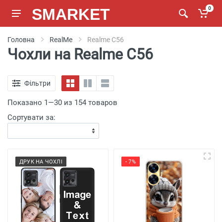
SMARKET
0
Головна
RealMe
Realme C56
Чохли на Realme C56
Фільтри
Показано 1—30 из 154 товаров
Сортувати за:
ДРУК НА ЧОХЛІ
- 7%