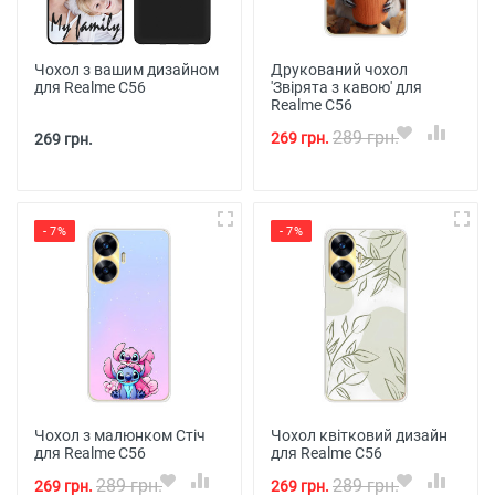
Чохол з вашим дизайном
Друкований чохол
для Realme C56
'Звірята з кавою' для
Realme C56
289 грн.
269 грн.
269 грн.
- 7%
- 7%
Чохол з малюнком Стіч
Чохол квітковий дизайн
для Realme C56
для Realme C56
289 грн.
289 грн.
269 грн.
269 грн.