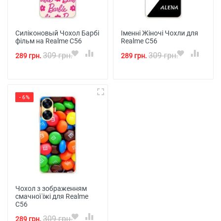
Силіконовый Чохол Барбі
Іменні Жіночі Чохли для
фільм на Realme C56
Realme C56
309 грн.
309 грн.
289 грн.
289 грн.
- 6%
Чохол з зображенням
смачної їжі для Realme
C56
309 грн.
289 грн.