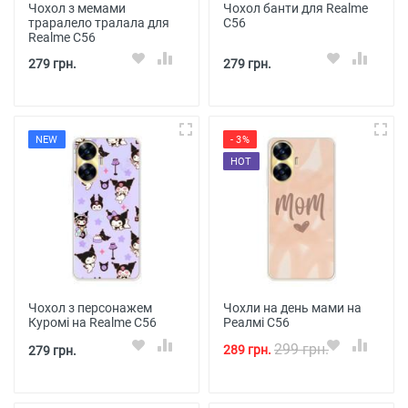
Чохол з мемами
Чохол банти для Realme
траралело тралала для
C56
Realme C56
279 грн.
279 грн.
NEW
- 3%
HOT
Чохол з персонажем
Чохли на день мами на
Куромі на Realme C56
Реалмі С56
299 грн.
289 грн.
279 грн.