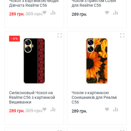
Чохол з картинкою Модні
Чохли з принтом СОВИ
Дівчата Realme C56
для Realme C56
309 грн.
289 грн.
289 грн.
- 6%
Силіконовый Чохол на
Чохли з картинкою
Realme C56 з картинкой
Соняшників для Реалмі
Вишиванки
С56
309 грн.
289 грн.
289 грн.