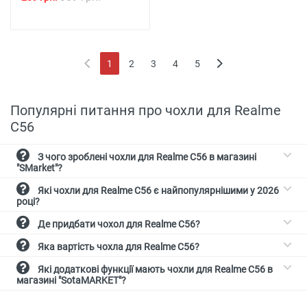
1
2
3
4
5
(current)
Популярні питання про чохли для Realme
C56
З чого зроблені чохли для Realme C56 в магазині
"SMarket"?
Які чохли для Realme C56 є найпопулярнішими у 2026
році?
Де придбати чохол для Realme C56?
Яка вартість чохла для Realme C56?
Які додаткові функції мають чохли для Realme C56 в
магазині "SotaMARKET"?