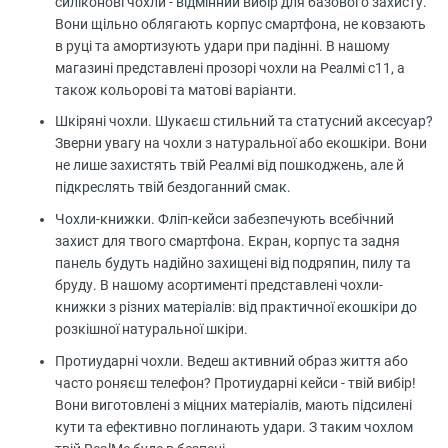
силіконові чохли - відмінний вибір для базового захисту.
Вони щільно облягають корпус смартфона, не ковзають
в руці та амортизують удари при падінні. В нашому
магазині представлені прозорі чохли на Реалмі с11, а
також кольорові та матові варіанти.
Шкіряні чохли. Шукаєш стильний та статусний аксесуар?
Зверни увагу на чохли з натуральної або екошкіри. Вони
не лише захистять твій Реалмі від пошкоджень, але й
підкреслять твій бездоганний смак.
Чохли-книжки. Фліп-кейси забезпечують всебічний
захист для твого смартфона. Екран, корпус та задня
панель будуть надійно захищені від подряпин, пилу та
бруду. В нашому асортименті представлені чохли-
книжки з різних матеріалів: від практичної екошкіри до
розкішної натуральної шкіри.
Протиударні чохли. Ведеш активний образ життя або
часто роняєш телефон? Протиударні кейси - твій вибір!
Вони виготовлені з міцних матеріалів, мають підсилені
кути та ефективно поглинають удари. З таким чохлом