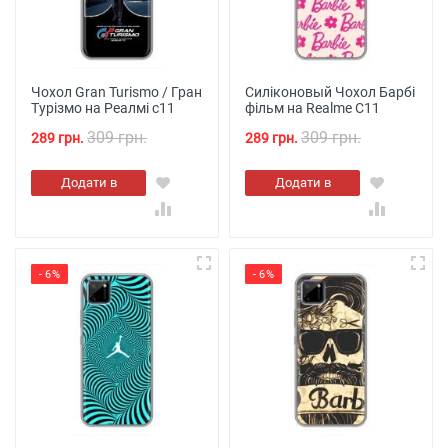
Чохол Gran Turismo / Гран
Силіконовый Чохол Барбі
Турізмо на Реалмі с11
фільм на Realme C11
309 грн.
309 грн.
289 грн.
289 грн.
Додати в
Додати в
кошик
кошик
- 6%
- 6%