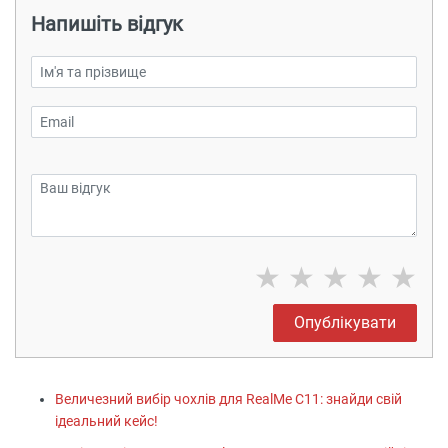
Напишіть відгук
★
★
★
★
★
Опублікувати
Величезний вибір чохлів для RealMe C11: знайди свій
ідеальний кейс!