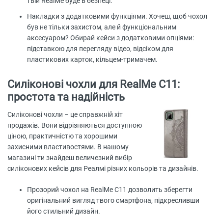
твій RealMe буде в безпеці.
Накладки з додатковими функціями. Хочеш, щоб чохол
був не тільки захистом, але й функціональним
аксесуаром? Обирай кейси з додатковими опціями:
підставкою для перегляду відео, відсіком для
пластикових карток, кільцем-тримачем.
Силіконові чохли для RealMe C11:
простота та надійність
Силіконові чохли – це справжній хіт
продажів. Вони відрізняються доступною
ціною, практичністю та хорошими
захисними властивостями. В нашому
магазині ти знайдеш величезний вибір
силіконових кейсів для Реалмі різних кольорів та дизайнів.
Прозорий чохол на RealMe C11 дозволить зберегти
оригінальний вигляд твого смартфона, підкресливши
його стильний дизайн.