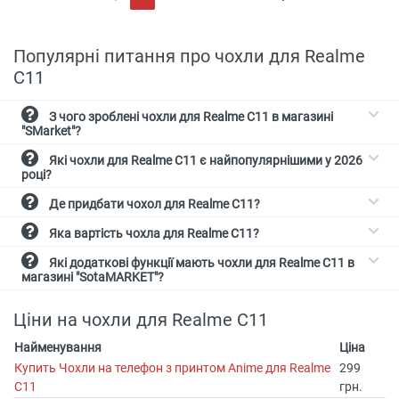
(current)
Популярні питання про чохли для Realme
C11
З чого зроблені чохли для Realme C11 в магазині
"SMarket"?
Які чохли для Realme C11 є найпопулярнішими у 2026
році?
Де придбати чохол для Realme C11?
Яка вартість чохла для Realme C11?
Які додаткові функції мають чохли для Realme C11 в
магазині "SotaMARKET"?
Ціни на чохли для Realme C11
Найменування
Ціна
Купить Чохли на телефон з принтом Anime для Realme
299
C11
грн.