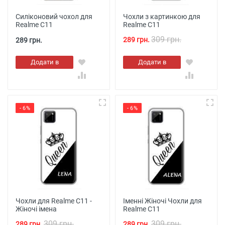
Силіконовий чохол для
Чохли з картинкою для
Realme C11
Realme C11
309 грн.
289 грн.
289 грн.
Додати в
Додати в
кошик
кошик
- 6%
- 6%
Чохли для Realme C11 -
Іменні Жіночі Чохли для
Жіночі імена
Realme C11
309 грн.
309 грн.
289 грн.
289 грн.