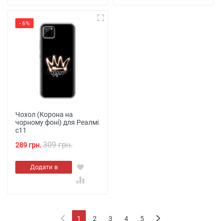
- 6%
Чохол (Корона на
чорному фоні) для Реалмі
с11
309 грн.
289 грн.
Додати в
кошик
1
2
3
4
5