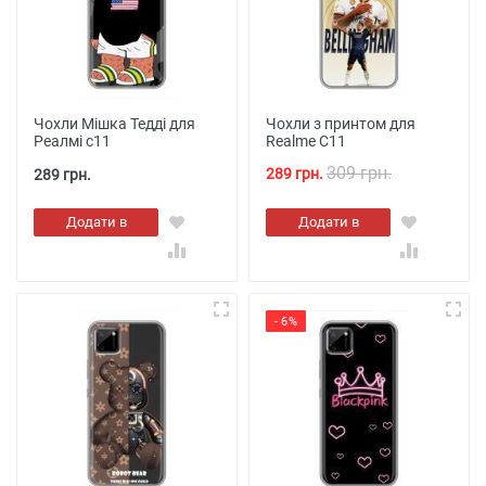
Чохли Мішка Тедді для
Чохли з принтом для
Реалмі с11
Realme C11
309 грн.
289 грн.
289 грн.
Додати в
Додати в
кошик
кошик
- 6%