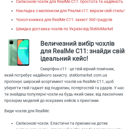
Силіконові чохли для RealMe C11: простота та надійність
Накладка з малюнком для Реалмі с11: вирази свій стиль!
Чохол-книжка для RealMe C11: захист 360 градусів
Швидка доставка чохлів по Україні від StekloMarket
Величезний вибір чохлів
для RealMe C11: знайди свій
ідеальний кейс!
Смартфон с11 - це твій вірний помічник,
який потребує надійного захисту. steklomarket.com.ua
пропонує широкий асортимент чохлів на RealMe C11, щоб
уберегти твій гаджет від подряпин, потертостей та ударів. У нас
ти знайдеш популярні чохли на будь-який смак: від лаконічних
прозорих моделей до яскравих кейсів з принтами.
Види чохлів для RealMe:
Силіконові чохли. Еластичні та приємні на дотик