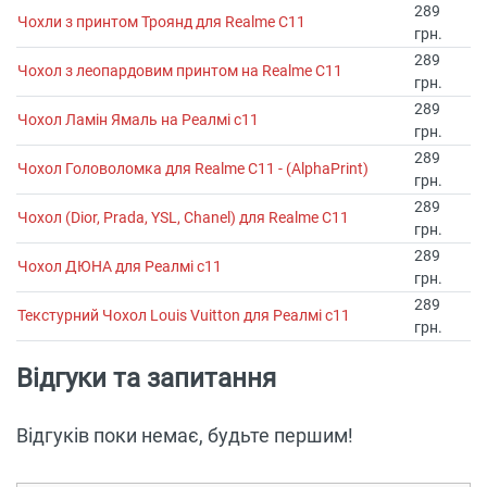
289
Чохли з принтом Троянд для Realme C11
грн.
289
Чохол з леопардовим принтом на Realme C11
грн.
289
Чохол Ламін Ямаль на Реалмі с11
грн.
289
Чохол Головоломка для Realme C11 - (AlphaPrint)
грн.
289
Чохол (Dior, Prada, YSL, Chanel) для Realme C11
грн.
289
Чохол ДЮНА для Реалмі с11
грн.
289
Текстурний Чохол Louis Vuitton для Реалмі с11
грн.
Відгуки та запитання
Відгуків поки немає, будьте першим!