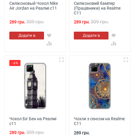
Силіконовый Чохол Nike
Силіконовий бампер
Air Jordan на Реалмі с11
(Працівники) на Realme
C11
309 грн.
309 грн.
289 грн.
289 грн.
Додати в
Додати в
кошик
кошик
- 6%
Чохол Біг Бен на Реалмі
Чохли з сенсом на Realme
с11
C11
309 грн.
289 грн.
289 грн.