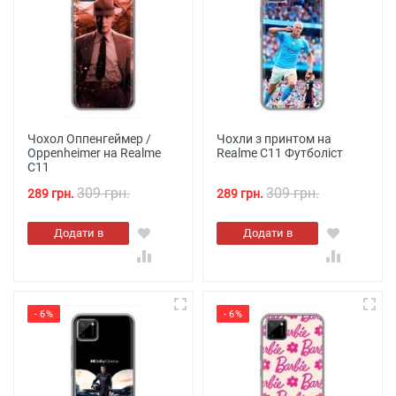
Чохол Оппенгеймер /
Чохли з принтом на
Oppenheimer на Realme
Realme C11 Футболіст
C11
309 грн.
309 грн.
289 грн.
289 грн.
Додати в
Додати в
кошик
кошик
- 6%
- 6%