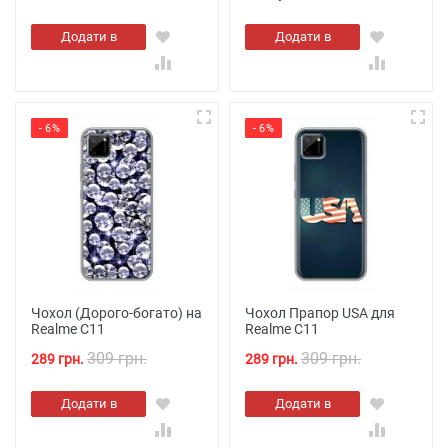
Додати в
Додати в
кошик
кошик
- 6%
- 6%
Чохол (Дорого-богато) на
Чохол Прапор USA для
Realme C11
Realme C11
309 грн.
309 грн.
289 грн.
289 грн.
Додати в
Додати в
кошик
кошик