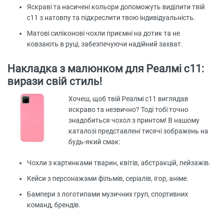
Яскраві та насичені кольори допоможуть виділити твій
с11 з натовпу та підкреслити твою індивідуальність.
Матові силіконові чохли приємні на дотик та не
ковзають в руці, забезпечуючи надійний захват.
Накладка з малюнком для Реалмі с11:
вирази свій стиль!
Хочеш, щоб твій Реалмі с11 виглядав
яскраво та незвично? Тоді тобі точно
знадобиться чохол з принтом! В нашому
каталозі представлені тисячі зображень на
будь-який смак:
Чохли з картинками тварин, квітів, абстракцій, пейзажів.
Кейси з персонажами фільмів, серіалів, ігор, аніме.
Бампери з логотипами музичних груп, спортивних
команд, брендів.