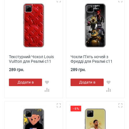
Текстурний Чохол Louis
Чохли П'ять ночей з
Vuitton для Реалмі с11
Фредді для Реалмі с11
289 грн.
289 грн.
Додати в
Додати в
кошик
кошик
- 6%