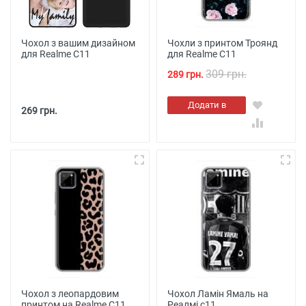
Чохол з вашим дизайном
Чохли з принтом Троянд
для Realme C11
для Realme C11
309 грн.
289 грн.
Додати в
269 грн.
кошик
Чохол з леопардовим
Чохол Ламін Ямаль на
принтом на Realme C11
Реалмі с11