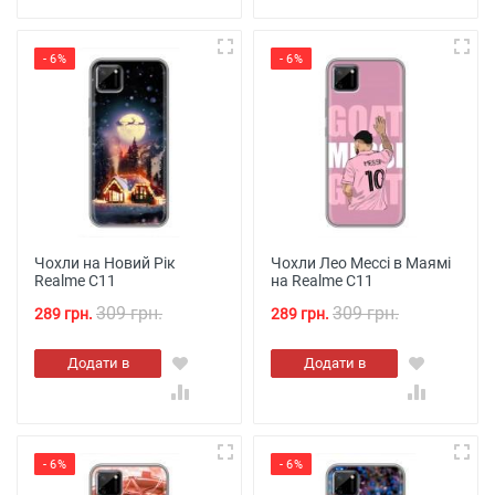
- 6%
- 6%
Чохли на Новий Рік
Чохли Лео Мессі в Маямі
Realme C11
на Realme C11
309 грн.
309 грн.
289 грн.
289 грн.
Додати в
Додати в
кошик
кошик
- 6%
- 6%