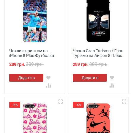
Чохли з принтом на
Чохол Gran Turismo / Гран
iPhone 8 Plus Футболіст
Турізмо на Айфон 8 Плюс
309 грн.
309 грн.
289 грн.
289 грн.
Додати в
Додати в
кошик
кошик
- 6%
- 6%