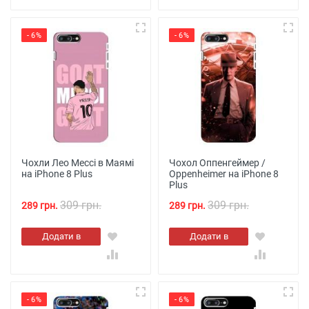
- 6%
- 6%
Чохли Лео Мессі в Маямі
Чохол Оппенгеймер /
на iPhone 8 Plus
Oppenheimer на iPhone 8
Plus
309 грн.
309 грн.
289 грн.
289 грн.
Додати в
Додати в
кошик
кошик
- 6%
- 6%