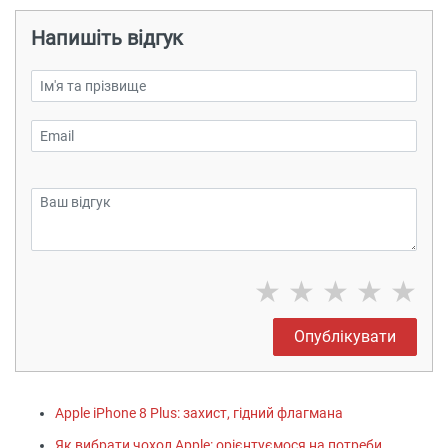
Напишіть відгук
★
★
★
★
★
Опублікувати
Apple iPhone 8 Plus: захист, гідний флагмана
Як вибрати чохол Apple: орієнтуємося на потреби