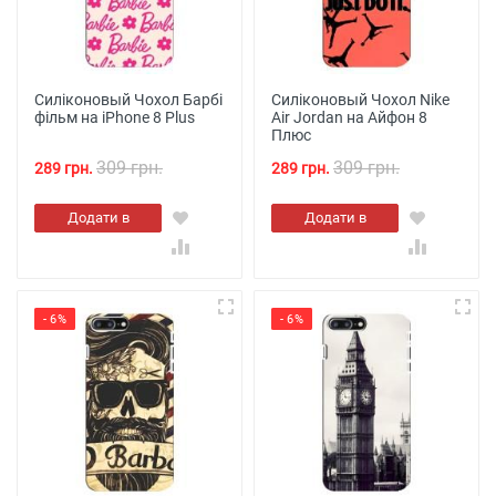
Силіконовый Чохол Барбі
Силіконовый Чохол Nike
фільм на iPhone 8 Plus
Air Jordan на Айфон 8
Плюс
309 грн.
309 грн.
289 грн.
289 грн.
Додати в
Додати в
кошик
кошик
- 6%
- 6%