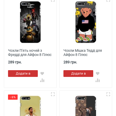
Чохли П'ять ночей з
Чохли Мішка Тедді для
Фредді для Айфон 8 Плюс
Айфон 8 Плюс
289 грн.
289 грн.
Додати в
Додати в
кошик
кошик
- 6%