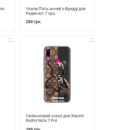
ton
Чохли П'ять ночей з Фредді для
Редмі нот 7 про
289 грн.
Силіконовий чохол для Xiaomi
Redmi Note 7 Pro
289 грн.