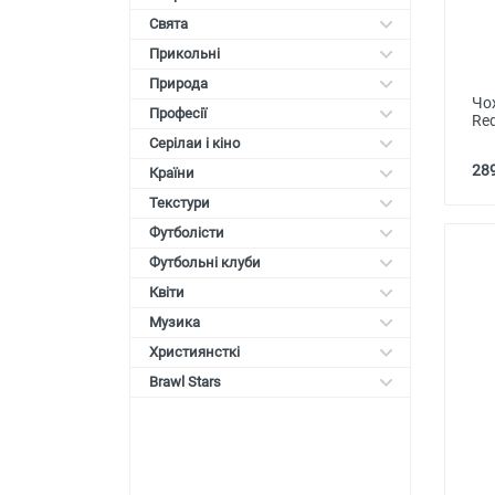
Свята
Прикольні
Природа
Чо
Професії
Red
Серілаи і кіно
289
Країни
Текстури
Футболісти
Футбольні клуби
Квіти
Музика
Християнсткі
Brawl Stars