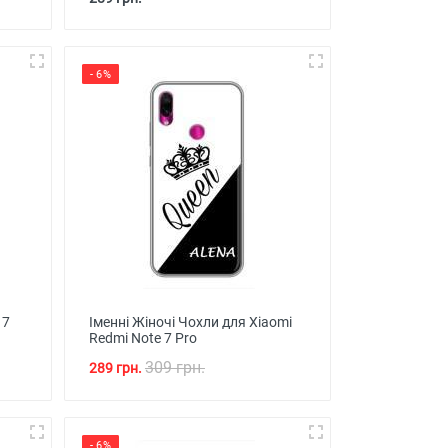
- 6%
 7
Іменні Жіночі Чохли для Xiaomi
Redmi Note 7 Pro
309 грн.
289 грн.
- 6%