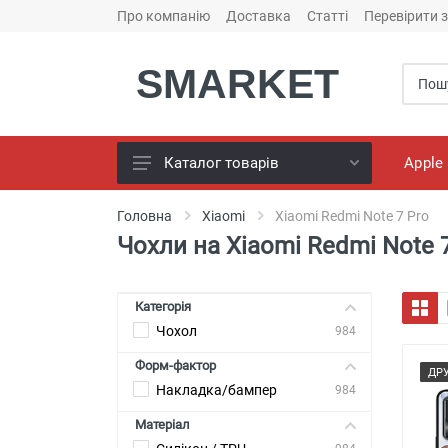
Про компанію
Доставка
Статті
Перевірити 
SMARKET
Apple
Каталог товарів
Чохли для телефонів
Головна
Xiaomi
Xiaomi Redmi Note 7 Pro
Чохли на Xiaomi Redmi Note 
Конструктор чохлів
Универсальні батареї
(PowerBank)
Категорія
Чохол
Bluetooth колоноки
984
Форм-фактор
Універсальні навушники
ДР
Накладка/бампер
984
Зарядні пристрої
Матеріал
Кабелі для смартфонів