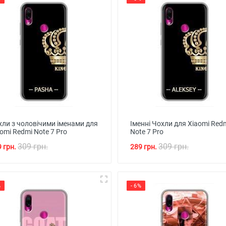
хли з чоловічими іменами для
Іменні Чохли для Xiaomi Red
omi Redmi Note 7 Pro
Note 7 Pro
309 грн.
309 грн.
 грн.
289 грн.
%
- 6%