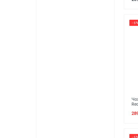
- 6
Чо
Red
289
- 6