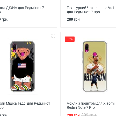
хол ДЮНА для Редмі нот 7
Текстурний Чохол Louis Vuit
о
для Редмі нот 7 про
 грн.
289 грн.
- 6%
ли Мішка Тедді для Редмі нот
Чохли з принтом для Xiaomi
ро
Redmi Note 7 Pro
309 грн.
289 грн.
 грн.