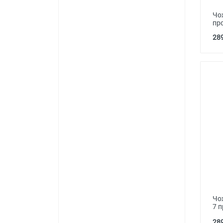
Чо
пр
289
Чох
7 п
289