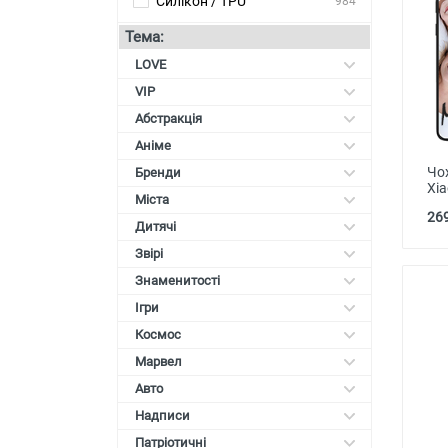
Силікон / TPU
984
Карти пам'яті
Тема:
Автоаксесуари для смартфонів
LOVE
VIP
Смарт гаджети та аксесуари
Абстракція
Інші аксесуари
Аніме
Чо
Бренди
Xia
Міста
269
Дитячі
Звірі
Знаменитості
Ігри
Космос
Марвел
Авто
Надписи
Патріотичні