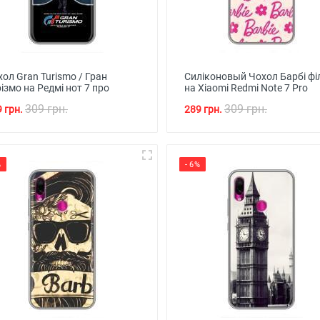
ол Gran Turismo / Гран
Силіконовый Чохол Барбі ф
ізмо на Редмі нот 7 про
на Xiaomi Redmi Note 7 Pro
309 грн.
309 грн.
 грн.
289 грн.
%
- 6%