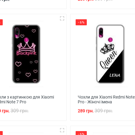
%
- 6%
хли з картинкою для Xiaomi
Чохли для Xiaomi Redmi Note
mi Note 7 Pro
Pro - Жіночі імена
309 грн.
309 грн.
 грн.
289 грн.
%
- 6%