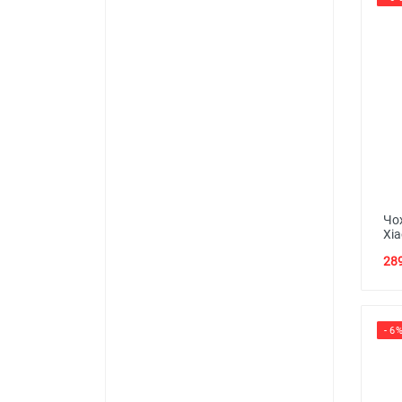
Чо
Xia
289
- 6