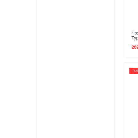
Чох
Тур
289
- 6