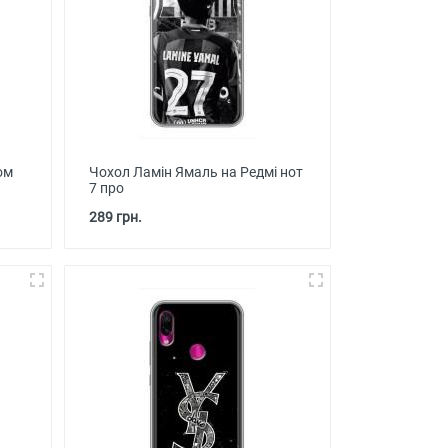
ом
Чохол Ламін Ямаль на Редмі нот
7 про
289 грн.