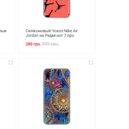
ільм
Силіконовый Чохол Nike Air
Jordan на Редмі нот 7 про
309 грн.
289 грн.