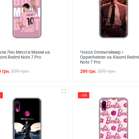
ли Лео Мессі в Маямі на
Чохол Оппенгеймер /
omi Redmi Note 7 Pro
Oppenheimer на Xiaomi Redmi
Note 7 Pro
309 грн.
309 грн.
 грн.
289 грн.
%
- 6%