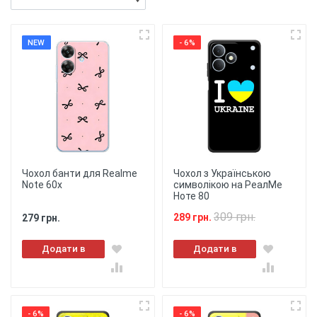
NEW
- 6%
Чохол банти для Realme
Чохол з Українською
Note 60x
символікою на РеалМе
Ноте 80
309 грн.
289 грн.
279 грн.
Додати в
Додати в
кошик
кошик
- 6%
- 6%