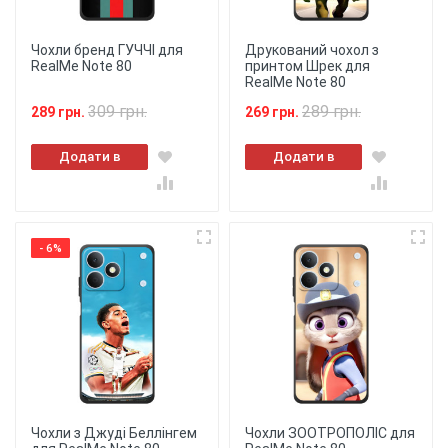
Чохли бренд ГУЧЧІ для
Друкований чохол з
RealMe Note 80
принтом Шрек для
RealMe Note 80
309 грн.
289 грн.
289 грн.
269 грн.
Додати в
Додати в
кошик
кошик
- 6%
Чохли з Джуді Беллінгем
Чохли ЗООТРОПОЛІС для