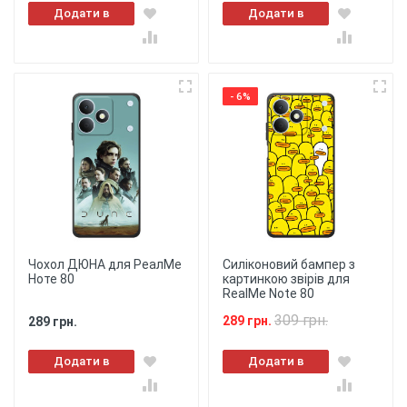
Додати в
Додати в
кошик
кошик
- 6%
Чохол ДЮНА для РеалМе
Силіконовий бампер з
Ноте 80
картинкою звірів для
RealMe Note 80
309 грн.
289 грн.
289 грн.
Додати в
Додати в
кошик
кошик