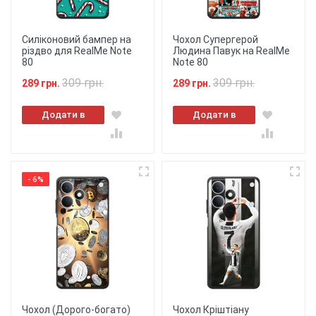
Силіконовий бампер на
Чохол Супергерой
різдво для RealMe Note
Людина Павук на RealMe
80
Note 80
309 грн.
309 грн.
289 грн.
289 грн.
Додати в
Додати в
кошик
кошик
- 6%
Чохол (Дорого-богато)
Чохол Кріштіану