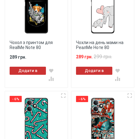
Чохол з принтом для
Чохли на день мами на
RealMe Note 80
РеалМе Ноте 80
299 грн.
289 грн.
289 грн.
Додати в
Додати в
кошик
кошик
- 6%
- 6%