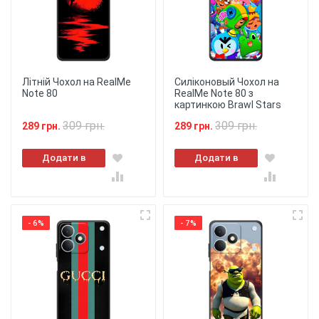
Літній Чохол на RealMe
Силіконовый Чохол на
Note 80
RealMe Note 80 з
картинкою Brawl Stars
309 грн.
309 грн.
289 грн.
289 грн.
Додати в
Додати в
кошик
кошик
- 6%
- 7%