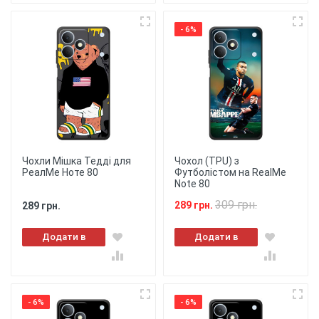
- 6%
Чохли Мішка Тедді для
Чохол (TPU) з
РеалМе Ноте 80
Футболістом на RealMe
Note 80
309 грн.
289 грн.
289 грн.
Додати в
Додати в
кошик
кошик
- 6%
- 6%