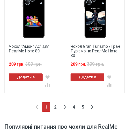
Чохол "Амонг Ас" для
Чохол Gran Turismo / Гран
РеалМе Ноте 80
Турізмо на РеалМе Ноте
80
309 грн.
309 грн.
289 грн.
289 грн.
Додати в
Додати в
кошик
кошик
1
2
3
4
5
(current)
Популярні питання про чохли для RealMe