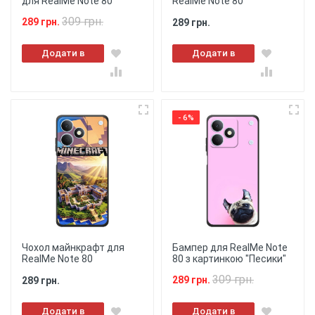
для RealMe Note 80
RealMe Note 80
309 грн.
289 грн.
289 грн.
Додати в
Додати в
кошик
кошик
- 6%
Чохол майнкрафт для
Бампер для RealMe Note
RealMe Note 80
80 з картинкою "Песики"
309 грн.
289 грн.
289 грн.
Додати в
Додати в