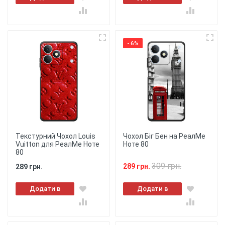
кошик
кошик
- 6%
Текстурний Чохол Louis
Чохол Біг Бен на РеалМе
Vuitton для РеалМе Ноте
Ноте 80
80
309 грн.
289 грн.
289 грн.
Додати в
Додати в
кошик
кошик