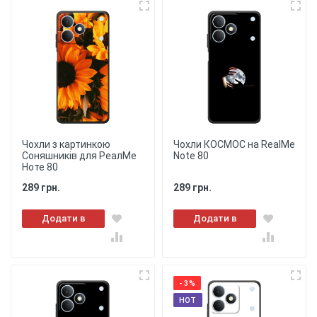
Чохли з картинкою
Чохли КОСМОС на RealMe
Соняшників для РеалМе
Note 80
Ноте 80
289 грн.
289 грн.
Додати в
Додати в
кошик
кошик
- 3%
HOT