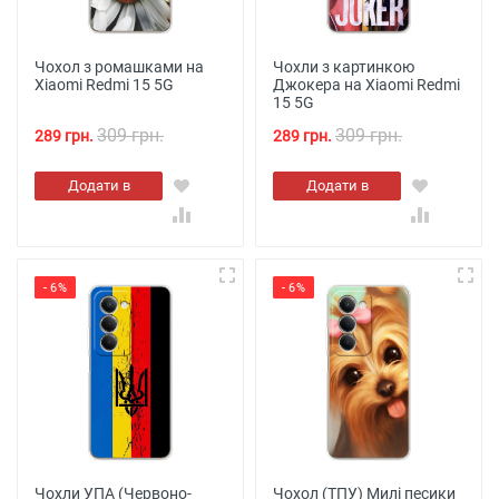
Чохол з ромашками на
Чохли з картинкою
Xiaomi Redmi 15 5G
Джокера на Xiaomi Redmi
15 5G
309 грн.
309 грн.
289 грн.
289 грн.
Додати в
Додати в
кошик
кошик
- 6%
- 6%
Чохли УПА (Червоно-
Чохол (ТПУ) Милі песики