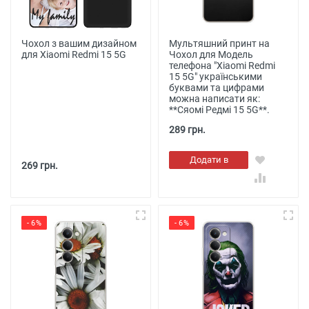
Чохол з вашим дизайном
Мультяшний принт на
для Xiaomi Redmi 15 5G
Чохол для Модель
телефона "Xiaomi Redmi
15 5G" українськими
буквами та цифрами
можна написати як:
**Сяомі Редмі 15 5G**.
289 грн.
Додати в
269 грн.
кошик
- 6%
- 6%