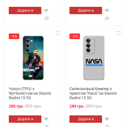
Додати в
Додати в
кошик
кошик
- 6%
- 6%
Чохол (TPU) з
Силіконовый бампер з
Футболістом на Xiaomi
принтом "Наса" на Xiaomi
Redmi 15 5G
Redmi 15 5G
309 грн.
309 грн.
289 грн.
289 грн.
Додати в
Додати в
кошик
кошик