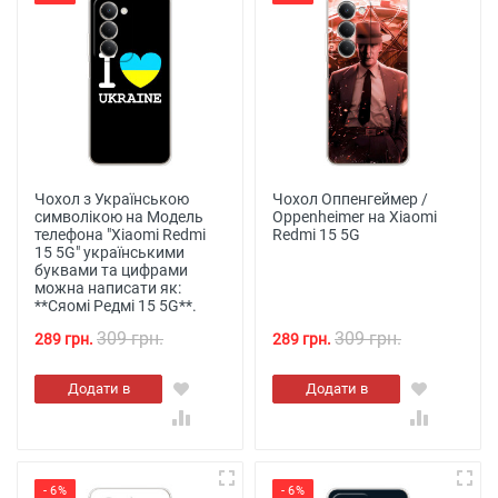
Чохол з Українською
Чохол Оппенгеймер /
символікою на Модель
Oppenheimer на Xiaomi
телефона "Xiaomi Redmi
Redmi 15 5G
15 5G" українськими
буквами та цифрами
можна написати як:
**Сяомі Редмі 15 5G**.
309 грн.
309 грн.
289 грн.
289 грн.
Додати в
Додати в
кошик
кошик
- 6%
- 6%