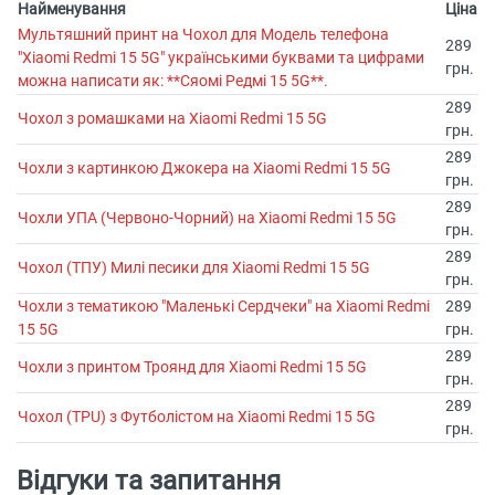
Найменування
Ціна
Мультяшний принт на Чохол для Модель телефона
289
"Xiaomi Redmi 15 5G" українськими буквами та цифрами
грн.
можна написати як: **Сяомі Редмі 15 5G**.
289
Чохол з ромашками на Xiaomi Redmi 15 5G
грн.
289
Чохли з картинкою Джокера на Xiaomi Redmi 15 5G
грн.
289
Чохли УПА (Червоно-Чорний) на Xiaomi Redmi 15 5G
грн.
289
Чохол (ТПУ) Милі песики для Xiaomi Redmi 15 5G
грн.
Чохли з тематикою "Маленькі Сердчеки" на Xiaomi Redmi
289
15 5G
грн.
289
Чохли з принтом Троянд для Xiaomi Redmi 15 5G
грн.
289
Чохол (TPU) з Футболістом на Xiaomi Redmi 15 5G
грн.
Відгуки та запитання