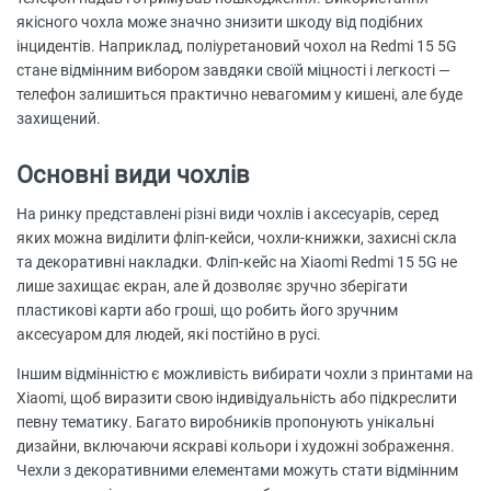
якісного чохла може значно знизити шкоду від подібних
інцидентів. Наприклад, поліуретановий чохол на Redmi 15 5G
стане відмінним вибором завдяки своїй міцності і легкості —
телефон залишиться практично невагомим у кишені, але буде
захищений.
Основні види чохлів
На ринку представлені різні види чохлів і аксесуарів, серед
яких можна виділити фліп-кейси, чохли-книжки, захисні скла
та декоративні накладки. Фліп-кейс на Xiaomi Redmi 15 5G не
лише захищає екран, але й дозволяє зручно зберігати
пластикові карти або гроші, що робить його зручним
аксесуаром для людей, які постійно в русі.
Іншим відмінністю є можливість вибирати чохли з принтами на
Xiaomi, щоб виразити свою індивідуальність або підкреслити
певну тематику. Багато виробників пропонують унікальні
дизайни, включаючи яскраві кольори і художні зображення.
Чехли з декоративними елементами можуть стати відмінним