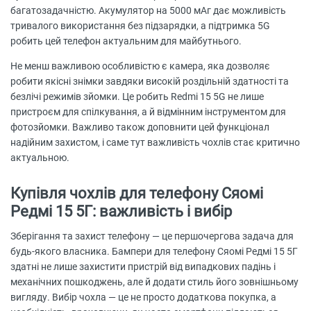
багатозадачністю. Акумулятор на 5000 мАг дає можливість
тривалого використання без підзарядки, а підтримка 5G
робить цей телефон актуальним для майбутнього.
Не менш важливою особливістю є камера, яка дозволяє
робити якісні знімки завдяки високій роздільній здатності та
безлічі режимів зйомки. Це робить Redmi 15 5G не лише
пристроєм для спілкування, а й відмінним інструментом для
фотозйомки. Важливо також доповнити цей функціонал
надійним захистом, і саме тут важливість чохлів стає критично
актуальною.
Купівля чохлів для телефону Сяомі
Редмі 15 5Г: важливість і вибір
Зберігання та захист телефону — це першочергова задача для
будь-якого власника. Бампери для телефону Сяомі Редмі 15 5Г
здатні не лише захистити пристрій від випадкових падінь і
механічних пошкоджень, але й додати стиль його зовнішньому
вигляду. Вибір чохла — це не просто додаткова покупка, а