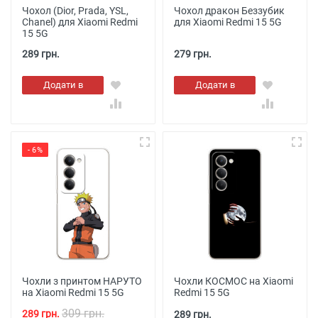
Чохол (Dior, Prada, YSL,
Чохол дракон Беззубик
Chanel) для Xiaomi Redmi
для Xiaomi Redmi 15 5G
15 5G
289 грн.
279 грн.
Додати в
Додати в
кошик
кошик
- 6%
Чохли з принтом НАРУТО
Чохли КОСМОС на Xiaomi
на Xiaomi Redmi 15 5G
Redmi 15 5G
309 грн.
289 грн.
289 грн.