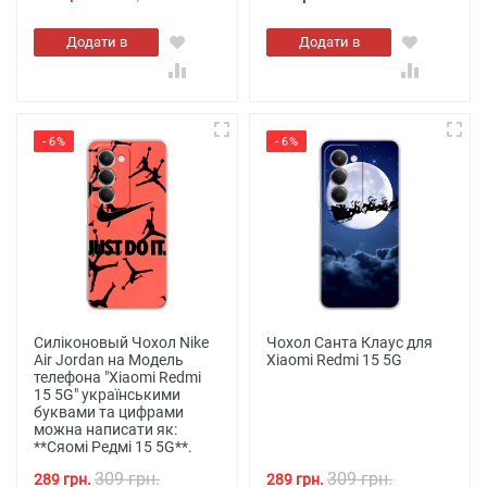
Додати в
Додати в
кошик
кошик
- 6%
- 6%
Силіконовый Чохол Nike
Чохол Санта Клаус для
Air Jordan на Модель
Xiaomi Redmi 15 5G
телефона "Xiaomi Redmi
15 5G" українськими
буквами та цифрами
можна написати як:
**Сяомі Редмі 15 5G**.
309 грн.
309 грн.
289 грн.
289 грн.