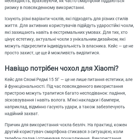
необхідність, враховуючи, як часто смартфони піддаються
ризику в повсякденному використанні.
Існують різні варіанти чохлів, які підходять для різних стилів
життя. Для активних користувачів підійдуть ударостійкі чохли,
які захищають навіть в екстремальних умовах. Для тих, хто
цінує естетику, актуальні чохли з унікальним дизайном, які
можуть підкреслити індивідуальність їх власника. Кейс — це не
просто захист, це ще й можливість виділитися.
Навіщо потрібен чохол для Xiaomi?
Кейс для Сяомі Редмі 15 5Г — це не лише питання естетики, але
й функціональності. Під час повсякденного використання
пристрою можуть трапитися багато несподіванок: падіння,
зісковзування і навіть волога. М'які накладки і бампери,
наприклад, відмінно гасують удари, а також забезпечують
надійний захват.
Причин для використання чохла безліч. На практиці, кожен
другий користувач смартфона стикався з ситуацією, коли
телефон падав і отримував пошкодження. Використання