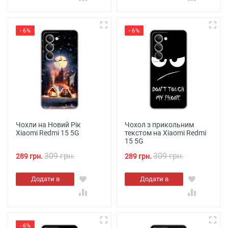
- 6%
- 6%
Чохли на Новий Рік
Чохол з прикольним
Xiaomi Redmi 15 5G
текстом на Xiaomi Redmi
15 5G
309 грн.
309 грн.
289 грн.
289 грн.
Додати в
Додати в
кошик
кошик
- 6%