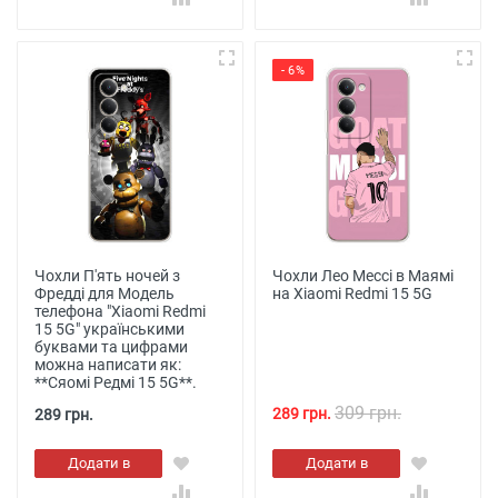
- 6%
Чохли П'ять ночей з
Чохли Лео Мессі в Маямі
Фредді для Модель
на Xiaomi Redmi 15 5G
телефона "Xiaomi Redmi
15 5G" українськими
буквами та цифрами
можна написати як:
**Сяомі Редмі 15 5G**.
309 грн.
289 грн.
289 грн.
Додати в
Додати в
кошик
кошик