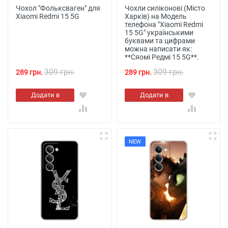
Чохол "Фольксваген" для
Чохли силіконові (Місто
Xiaomi Redmi 15 5G
Харків) на Модель
телефона "Xiaomi Redmi
15 5G" українськими
буквами та цифрами
можна написати як:
**Сяомі Редмі 15 5G**.
309 грн.
309 грн.
289 грн.
289 грн.
Додати в
Додати в
кошик
кошик
NEW