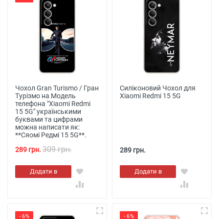
Чохол Gran Turismo / Гран
Силіконовий Чохол для
Турізмо на Модель
Xiaomi Redmi 15 5G
телефона "Xiaomi Redmi
15 5G" українськими
буквами та цифрами
можна написати як:
**Сяомі Редмі 15 5G**.
309 грн.
289 грн.
289 грн.
Додати в
Додати в
кошик
кошик
- 6%
- 6%