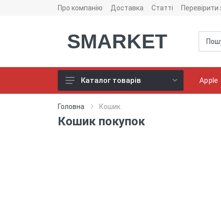
Про компанію
Доставка
Статті
Перевірити
SMARKET
Apple
Каталог товарів
Чохли для телефонів
Головна
Кошик
Кошик покупок
Конструктор чохлів
Универсальні батареї
(PowerBank)
Bluetooth колоноки
Універсальні навушники
Зарядні пристрої
Кабелі для смартфонів