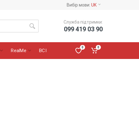
Вибір мови:
UK
Служба підтримки:
099 419 03 90
0
0
RealMe
ВСІ