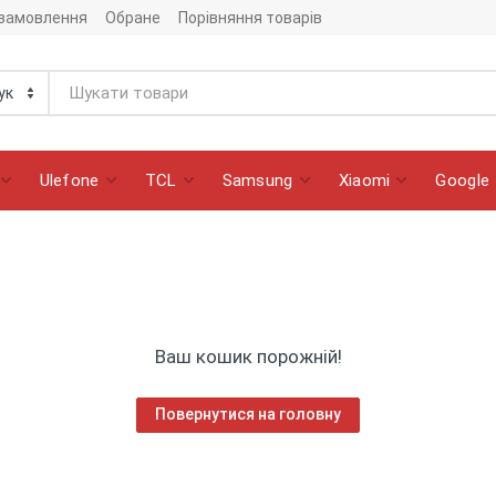
 замовлення
Обране
Порівняння товарів
Ulefone
TCL
Samsung
Xiaomi
Google
Ваш кошик порожній!
Повернутися на головну