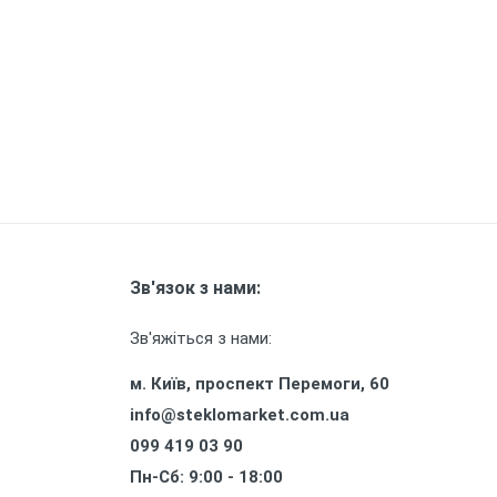
Карти пам'яті
Автоаксесуари для смартфонів
Смарт гаджети та аксесуари
Інші аксесуари
Зв'язок з нами:
Зв'яжіться з нами:
м. Київ, проспект Перемоги, 60
info@steklomarket.com.ua
099 419 03 90
Пн-Сб: 9:00 - 18:00