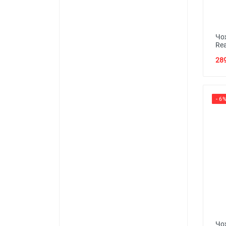
Чо
Re
289
- 6
Чох