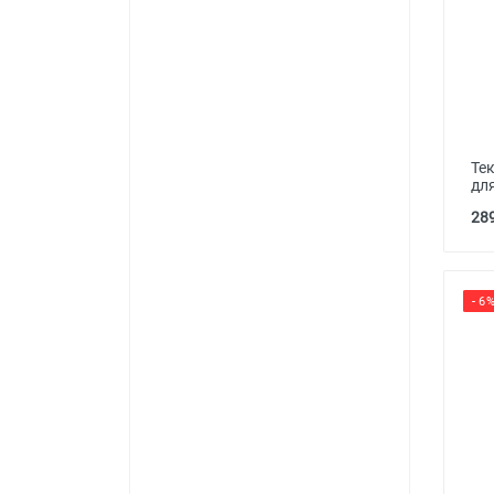
Тек
для
289
- 6