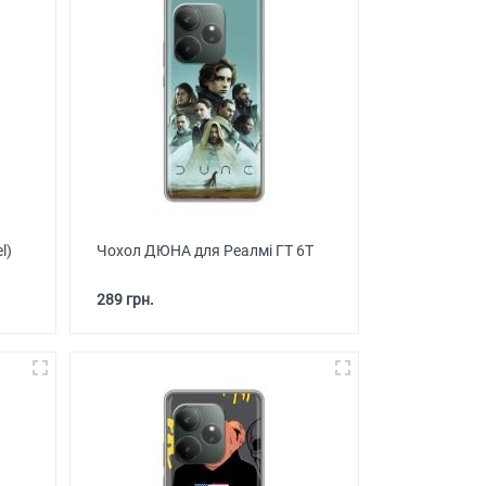
l)
Чохол ДЮНА для Реалмі ГТ 6Т
289 грн.