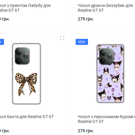
хол з принтом Лабубу для
Чохол дракон Беззубик для
alme GT 6T
Realme GT 6T
 грн.
279 грн.
W
NEW
хол банти для Realme GT 6T
Чохол з персонажем Куромі 
Realme GT 6T
 грн.
279 грн.