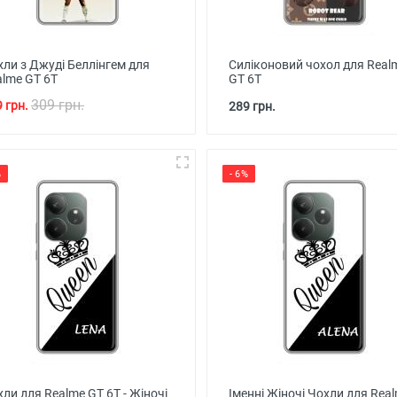
хли з Джуді Беллінгем для
Силіконовий чохол для Real
alme GT 6T
GT 6T
309 грн.
 грн.
289 грн.
%
- 6%
ли для Realme GT 6T - Жіночі
Іменні Жіночі Чохли для Rea