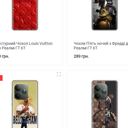
стурний Чохол Louis Vuitton
Чохли П'ять ночей з Фредді 
 Реалмі ГТ 6Т
Реалмі ГТ 6Т
 грн.
289 грн.
%