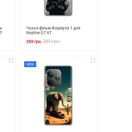
м
Чохол фільм Формула 1 для
T
Realme GT 6T
289 грн.
269 грн.
NEW