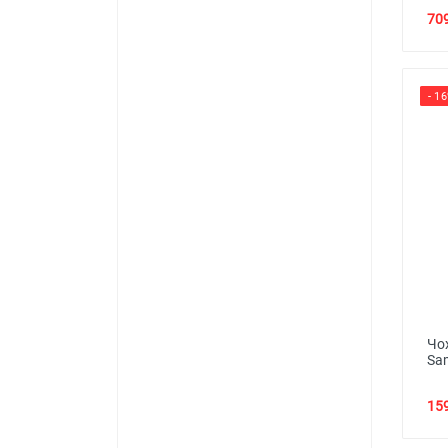
709
- 1
Чо
Sa
159