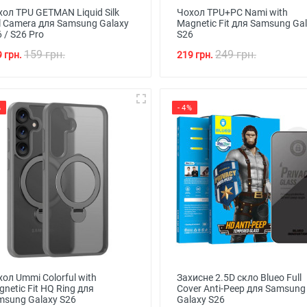
ол TPU GETMAN Liquid Silk
Чохол TPU+PC Nami with
l Camera для Samsung Galaxy
Magnetic Fit для Samsung Ga
 / S26 Pro
S26
159 грн.
249 грн.
 грн.
219 грн.
%
- 4%
ол Ummi Colorful with
Захисне 2.5D скло Blueo Full
netic Fit HQ Ring для
Cover Anti-Peep для Samsung
msung Galaxy S26
Galaxy S26