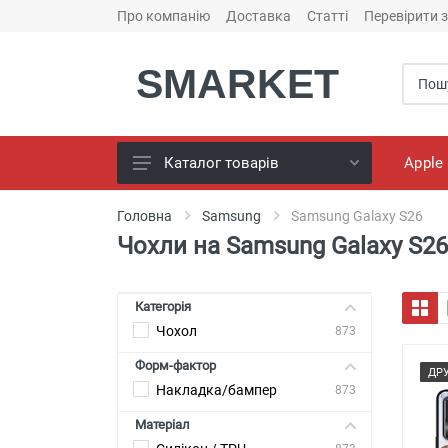
Про компанію
Доставка
Статті
Перевірити 
SMARKET
Apple
Каталог товарів
Чохли для телефонів
Головна
Samsung
Samsung Galaxy S26
Чохли на Samsung Galaxy S26
Конструктор чохлів
Универсальні батареї
(PowerBank)
Категорія
Чохол
Bluetooth колоноки
873
Форм-фактор
Універсальні навушники
ДР
Накладка/бампер
873
Зарядні пристрої
Матеріал
Кабелі для смартфонів