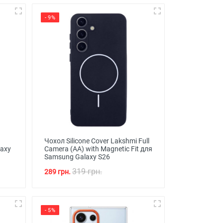
- 9%
Чохол Silicone Cover Lakshmi Full
laxy
Camera (AA) with Magnetic Fit для
Samsung Galaxy S26
319 грн.
289 грн.
- 5%