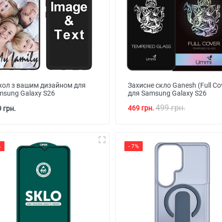
хол з вашим дизайном для
Захисне скло Ganesh (Full Co
msung Galaxy S26
для Samsung Galaxy S26
499 грн.
469 грн.
 грн.
%
- 7%