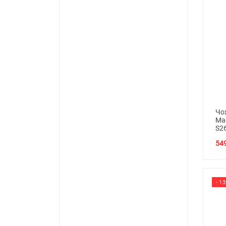
Чох
Mag
S2
549
- 1