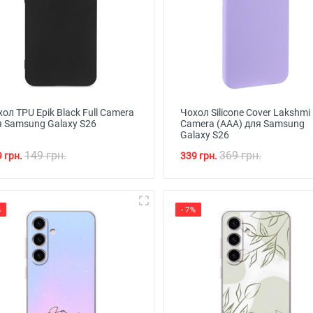
ол TPU Epik Black Full Camera
Чохол Silicone Cover Lakshmi 
я Samsung Galaxy S26
Camera (AAA) для Samsung
Galaxy S26
149 грн.
369 грн.
 грн.
339 грн.
%
- 7%