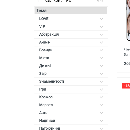
Силікон / TPU
873
Карти пам'яті
Тема:
Автоаксесуари для смартфонів
LOVE
VIP
Смарт гаджети та аксесуари
Абстракція
Інші аксесуари
Аніме
Чо
Бренди
Sa
Міста
269
Дитячі
Звірі
Знаменитості
- 8
Ігри
Космос
Марвел
Авто
Надписи
Патріотичні