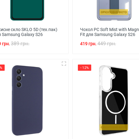
исне скло SKLO 5D (тех.пак)
Чохол PC Soft Mist with Magn
я Samsung Galaxy S26
Fit для Samsung Galaxy S26
389 грн.
449 грн.
 грн.
419 грн.
9%
- 12%