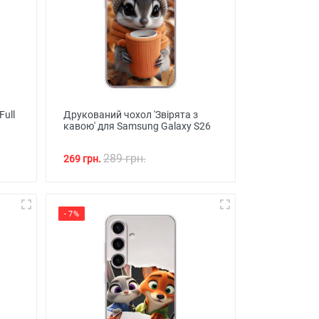
Full
Друкований чохол 'Звірята з
кавою' для Samsung Galaxy S26
289 грн.
269 грн.
- 7%