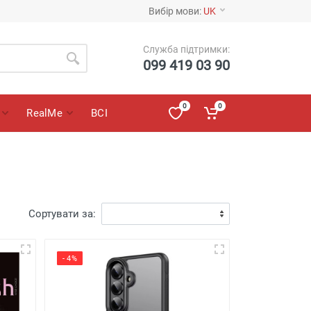
Вибір мови:
UK
Служба підтримки:
099 419 03 90
0
0
RealMe
ВСІ
Сортувати за:
- 4%