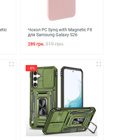
etic
Чохол PC Synq with Magnetic Fit
для Samsung Galaxy S26
319 грн.
289 грн.
- 8%