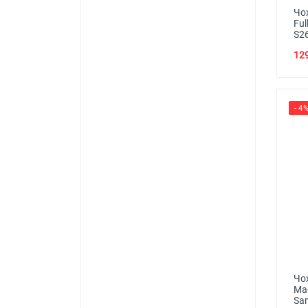
Чох
Ful
S26
129
- 4
Чох
Mag
Sa