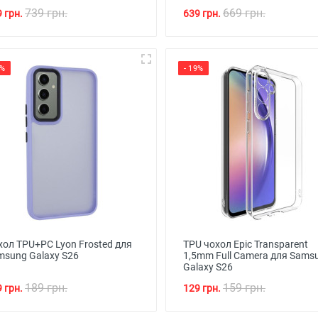
739 грн.
669 грн.
 грн.
639 грн.
6%
- 19%
хол TPU+PC Lyon Frosted для
TPU чохол Epic Transparent
msung Galaxy S26
1,5mm Full Camera для Sams
Galaxy S26
189 грн.
159 грн.
 грн.
129 грн.