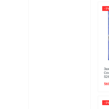
- 5
Зах
Co
S2
569
- 5