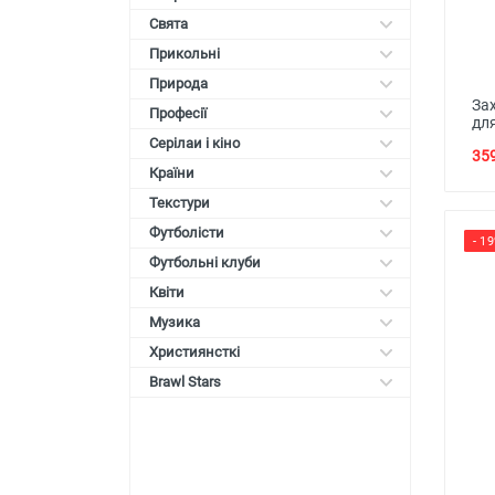
Свята
Прикольні
Природа
Зах
Професії
дл
Серілаи і кіно
359
Країни
Текстури
Футболісти
- 1
Футбольні клуби
Квіти
Музика
Християнсткі
Brawl Stars