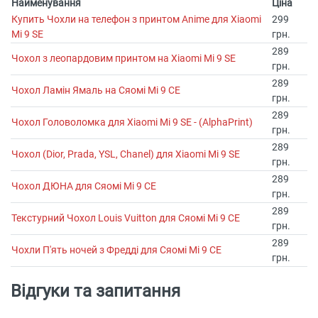
Найменування
Ціна
Купить Чохли на телефон з принтом Anime для Xiaomi
299
Mi 9 SE
грн.
289
Чохол з леопардовим принтом на Xiaomi Mi 9 SE
грн.
289
Чохол Ламін Ямаль на Сяомі Мі 9 СЕ
грн.
289
Чохол Головоломка для Xiaomi Mi 9 SE - (AlphaPrint)
грн.
289
Чохол (Dior, Prada, YSL, Chanel) для Xiaomi Mi 9 SE
грн.
289
Чохол ДЮНА для Сяомі Мі 9 СЕ
грн.
289
Текстурний Чохол Louis Vuitton для Сяомі Мі 9 СЕ
грн.
289
Чохли П'ять ночей з Фредді для Сяомі Мі 9 СЕ
грн.
Відгуки та запитання