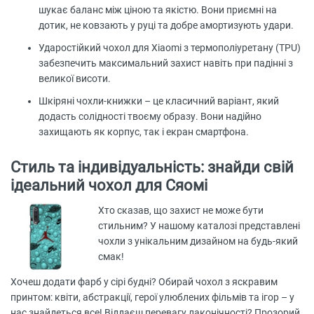
шукає баланс між ціною та якістю. Вони приємні на
дотик, не ковзають у руці та добре амортизують удари.
Ударостійкий чохол для Xiaomi з термополіуретану (TPU)
забезпечить максимальний захист навіть при падінні з
великої висоти.
Шкіряні чохли-книжки – це класичний варіант, який
додасть солідності твоєму образу. Вони надійно
захищають як корпус, так і екран смартфона.
Стиль та індивідуальність: знайди свій
ідеальний чохол для Сяомі
Хто сказав, що захист не може бути
стильним? У нашому каталозі представлені
чохли з унікальним дизайном на будь-який
смак!
Хочеш додати фарб у сірі будні? Обирай чохол з яскравим
принтом: квіти, абстракції, герої улюблених фільмів та ігор – у
нас знайдеться все! Віддаєш перевагу лаконічності? Прозорий