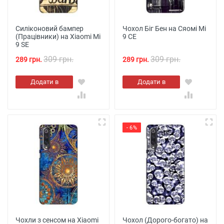
Силіконовий бампер
Чохол Біг Бен на Сяомі Мі
(Працівники) на Xiaomi Mi
9 СЕ
9 SE
309 грн.
309 грн.
289 грн.
289 грн.
Додати в
Додати в
кошик
кошик
- 6%
Чохли з сенсом на Xiaomi
Чохол (Дорого-богато) на