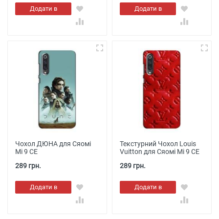
Додати в
Додати в
кошик
кошик
Чохол ДЮНА для Сяомі
Текстурний Чохол Louis
Мі 9 СЕ
Vuitton для Сяомі Мі 9 СЕ
289 грн.
289 грн.
Додати в
Додати в
кошик
кошик