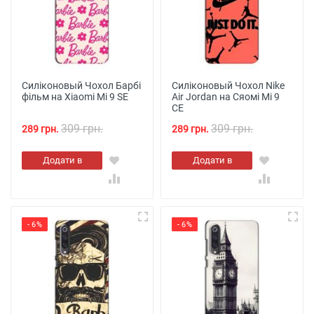
Силіконовый Чохол Барбі
Силіконовый Чохол Nike
фільм на Xiaomi Mi 9 SE
Air Jordan на Сяомі Мі 9
СЕ
309 грн.
309 грн.
289 грн.
289 грн.
Додати в
Додати в
кошик
кошик
- 6%
- 6%