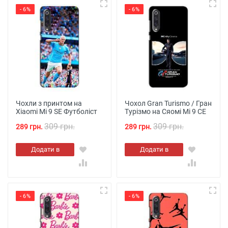
- 6%
- 6%
Чохли з принтом на
Чохол Gran Turismo / Гран
Xiaomi Mi 9 SE Футболіст
Турізмо на Сяомі Мі 9 СЕ
309 грн.
309 грн.
289 грн.
289 грн.
Додати в
Додати в
кошик
кошик
- 6%
- 6%