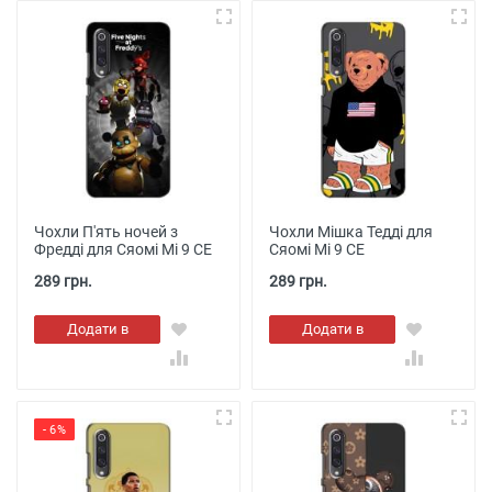
Чохли П'ять ночей з
Чохли Мішка Тедді для
Фредді для Сяомі Мі 9 СЕ
Сяомі Мі 9 СЕ
289 грн.
289 грн.
Додати в
Додати в
кошик
кошик
- 6%