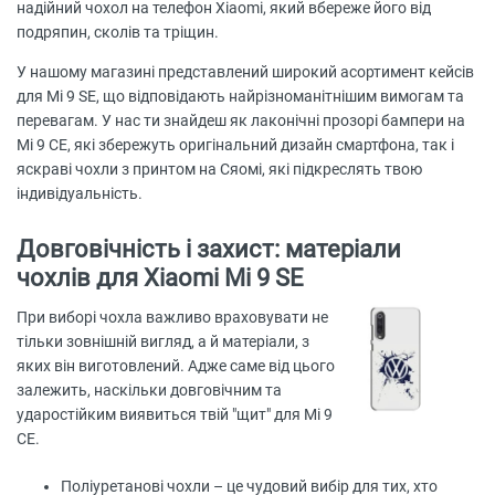
надійний чохол на телефон Xiaomi, який вбереже його від
подряпин, сколів та тріщин.
У нашому магазині представлений широкий асортимент кейсів
для Mi 9 SE, що відповідають найрізноманітнішим вимогам та
перевагам. У нас ти знайдеш як лаконічні прозорі бампери на
Мі 9 СЕ, які збережуть оригінальний дизайн смартфона, так і
яскраві чохли з принтом на Сяомі, які підкреслять твою
індивідуальність.
Довговічність і захист: матеріали
чохлів для Xiaomi Mi 9 SE
При виборі чохла важливо враховувати не
тільки зовнішній вигляд, а й матеріали, з
яких він виготовлений. Адже саме від цього
залежить, наскільки довговічним та
ударостійким виявиться твій "щит" для Мі 9
СЕ.
Поліуретанові чохли – це чудовий вибір для тих, хто