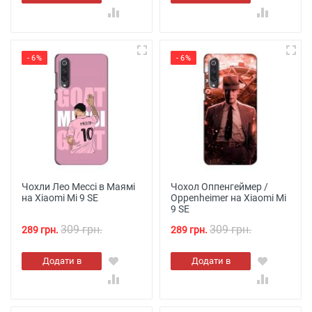
кошик
кошик
- 6%
- 6%
Чохли Лео Мессі в Маямі
Чохол Оппенгеймер /
на Xiaomi Mi 9 SE
Oppenheimer на Xiaomi Mi
9 SE
309 грн.
309 грн.
289 грн.
289 грн.
Додати в
Додати в
кошик
кошик