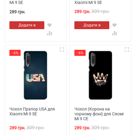
Mi 9 SE
Xiaomi Mi 9 SE
309 грн.
289 грн.
289 грн.
Додати в
Додати в
кошик
кошик
- 6%
- 6%
Чохол Прапор USA для
Чохол (Корона на
Xiaomi Mi 9 SE
чорному фоні) для Сяомі
Мі 9 СЕ
309 грн.
309 грн.
289 грн.
289 грн.