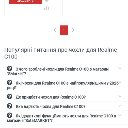
Додати в
кошик
1
(current)
Популярні питання про чохли для Realme
C100
З чого зроблені чохли для Realme C100 в магазині
"SMarket"?
Які чохли для Realme C100 є найпопулярнішими у 2026
році?
Де придбати чохол для Realme C100?
Яка вартість чохла для Realme C100?
Які додаткові функції мають чохли для Realme C100 в
магазині "SotaMARKET"?