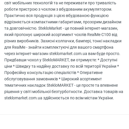
світ мобільних технологій та не переживати про тривалість
роботи пристрою з чохлом з вбудованим акумулятором.
Практично вся продукція з цією вбудованою функцією
відрізняється компактними габаритами, прозорим дизайном
та довговічністю. StekloMarket - це повний інтернет-магазин,
який пропонує широкий асортимент чохлів RealMe C100 від
різних виробників. Захисні колпачки, бампері, тонкі накладки
для RealMe - знайти комплектуючі для вашого смартфона
через інтернет-магазин steklomarket.com.ua вам буде просто.
Придбавши чохол у StekloMARKET, ви отримуєте: * Доступні
ціни * Швидку та надійну доставку по всій території України *
Професійну консультацію спеціалістів * Оперативне
обслуговування замовників * Широкий асортимент
тематичних накладок StekloMARKET - це просте та впевнене
рішення у світі мобільної безтурботности. Доставка товарів на
steklomarket.com.ua здійснюється по всім містам України.