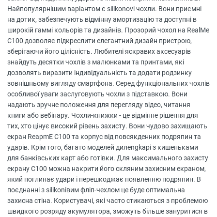
Найпопулярнішим варіантом є silikonovі чохли. Вони приємні
на дотик, забезпечують відмінну амортизацію та доступні в
широкій гаммі кольорів та дизайнів. Прозорий чохол на RealMe
C100 дозволяє підкреслити елегантний дизайн пристрою,
зберігаючи його цілісність. Любителі яскравих аксесуарів
знайдуть десятки чохлів з малюнками та принтами, які
дозволять виразити індивідуальність та додати родзинку
зовнішньому вигляду смартфона. Серед функціональних чохлів
особливої уваги заслуговують чохли з підставкою. Вони
надають зручне положення для перегляду відео, читання
книги або вебінару. Чохли-книжки - це відмінне рішення для
тих, хто цінує високий рівень захисту. Вони чудово захищають
екран ReapmE C100 та корпус від повсякденних подряпин та
ударів. Крім того, багато моделей дилengkapi з кишеньками
для банківських карт або готівки. Для максимального захисту
екрану C100 можна накрити його скляним захисним екраном,
який поглинає удари і перешкоджає появленню подряпин. В
поєднанні з silikonівим фліп-чехлом це буде оптимальна
захисна стіна. Користувачі, які часто стикаються з проблемою
швидкого розряду акумулятора, зможуть більше зануритися в