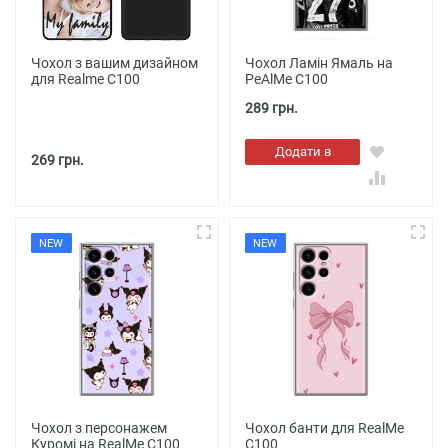
Чохол з вашим дизайном
Чохол Ламін Ямаль на
для Realme C100
РеAlMe C100
289 грн.
Додати в
269 грн.
кошик
NEW
NEW
Чохол з персонажем
Чохол банти для RealMe
Куромі на RealMe C100
C100