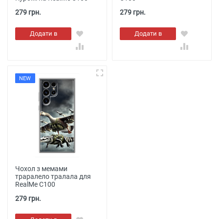
279 грн.
279 грн.
Додати в
Додати в
кошик
кошик
NEW
Чохол з мемами
траралело тралала для
RealMe C100
279 грн.