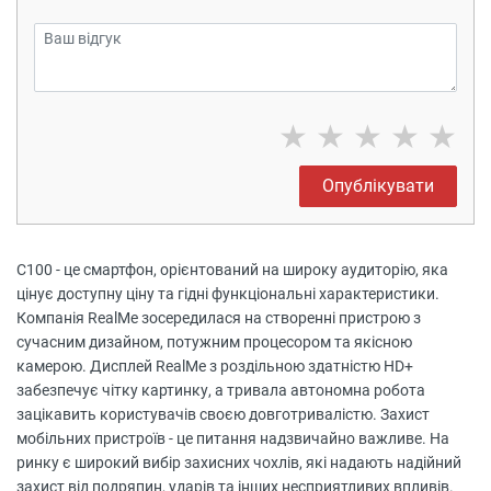
★
★
★
★
★
Опублікувати
C100 - це смартфон, орієнтований на широку аудиторію, яка
цінує доступну ціну та гідні функціональні характеристики.
Компанія RealMe зосередилася на створенні пристрою з
сучасним дизайном, потужним процесором та якісною
камерою. Дисплей RealMe з роздільною здатністю HD+
забезпечує чітку картинку, а тривала автономна робота
зацікавить користувачів своєю довготривалістю. Захист
мобільних пристроїв - це питання надзвичайно важливе. На
ринку є широкий вибір захисних чохлів, які надають надійний
захист від подряпин, ударів та інших несприятливих впливів.