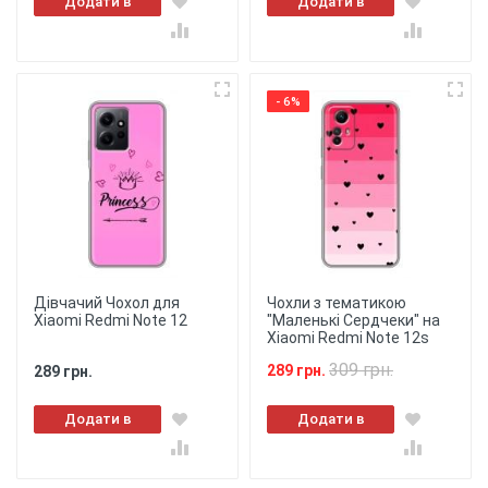
Додати в
Додати в
кошик
кошик
- 6%
Дівчачий Чохол для
Чохли з тематикою
Xiaomi Redmi Note 12
"Маленькі Сердчеки" на
Xiaomi Redmi Note 12s
309 грн.
289 грн.
289 грн.
Додати в
Додати в
кошик
кошик