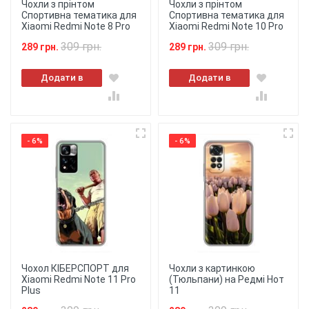
Чохли з прінтом
Чохли з прінтом
Спортивна тематика для
Спортивна тематика для
Xiaomi Redmi Note 8 Pro
Xiaomi Redmi Note 10 Pro
309 грн.
309 грн.
289 грн.
289 грн.
Додати в
Додати в
кошик
кошик
- 6%
- 6%
Чохол КІБЕРСПОРТ для
Чохли з картинкою
Xiaomi Redmi Note 11 Pro
(Тюльпани) на Редмі Нот
Plus
11