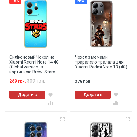
- 6%
NEW
Силіконовый Чохол на
Чохол з мемами
Xiaomi Redmi Note 14 4G
траралело тралала для
(Global version) з
Xiaomi Redmi Note 13 (4G)
картинкою Brawl Stars
309 грн.
289 грн.
279 грн.
Додати в
Додати в
кошик
кошик