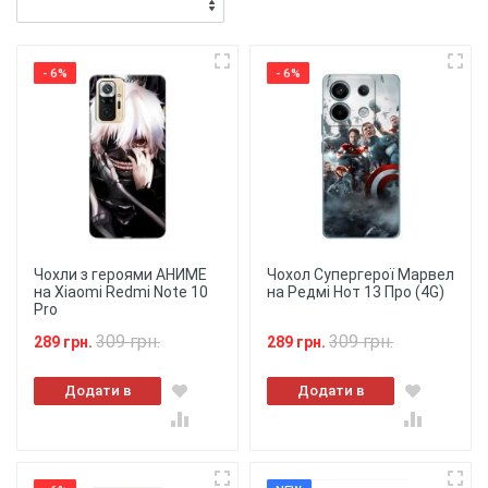
- 6%
- 6%
Чохли з героями АНИМЕ
Чохол Супергерої Марвел
на Xiaomi Redmi Note 10
на Редмі Нот 13 Про (4G)
Pro
309 грн.
309 грн.
289 грн.
289 грн.
Додати в
Додати в
кошик
кошик