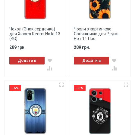
Чохол (Знак сердечка)
Чохли з картинкою
для Xiaomi Redmi Note 13
Соняшників для Редмі
(4G)
Нот 11 Про
289 грн.
289 грн.
Додати в
Додати в
кошик
кошик
- 6%
- 6%