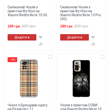
Силіконові Чохли з
Силіконові Чохли з
принтом Футбол на
принтом Футбол на
Xiaomi Redmi Note 10 5G
Xiaomi Redmi Note 13 Pro
(5G)
309 грн.
309 грн.
289 грн.
289 грн.
Додати в
Додати в
кошик
кошик
- 6%
Чохол з Брендами одягу
Чохли з принтом СОВИ
на Редмі Нот 11
для Xiaomi Redmi Note 10