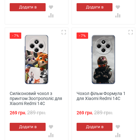
Додати в
Додати в
кошик
кошик
- 7%
- 7%
Силіконовий чохол з
Чохол фільм Формула 1
принтом Зоотрополіс для
для Xiaomi Redmi 14C
Xiaomi Redmi 14C
289 грн.
289 грн.
269 грн.
269 грн.
Додати в
Додати в
кошик
кошик