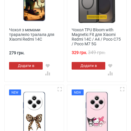
Чохол з мемами
Чохол TPU Bloom with
траралело тралала для
Magnetic Fit для Xiaomi
Xiaomi Redmi 14C
Redmi 14C / A4 / Poco C75
/ Poco M7 5G
349 грн.
329 грн.
279 грн.
Додати в
Додати в
кошик
кошик
NEW
NEW