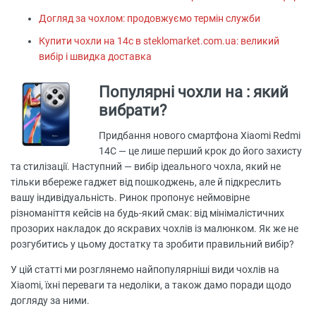
Догляд за чохлом: продовжуємо термін служби
Купити чохли на 14с в steklomarket.com.ua: великий
вибір і швидка доставка
Популярні чохли на : який
вибрати?
Придбання нового смартфона Xiaomi Redmi
14C — це лише перший крок до його захисту
та стилізації. Наступний — вибір ідеального чохла, який не
тільки вбереже гаджет від пошкоджень, але й підкреслить
вашу індивідуальність. Ринок пропонує неймовірне
різноманіття кейсів на будь-який смак: від мінімалістичних
прозорих накладок до яскравих чохлів із малюнком. Як же не
розгубитись у цьому достатку та зробити правильний вибір?
У цій статті ми розглянемо найпопулярніші види чохлів на
Xiaomi, їхні переваги та недоліки, а також дамо поради щодо
догляду за ними.