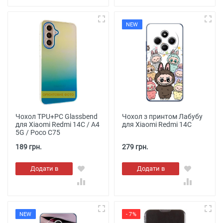
NEW
Чохол TPU+PC Glassbend
Чохол з принтом Лабубу
для Xiaomi Redmi 14C / A4
для Xiaomi Redmi 14C
5G / Poco C75
189 грн.
279 грн.
Додати в
Додати в
кошик
кошик
NEW
- 7%