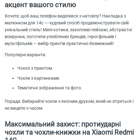
акцент вашого стилю
Хочете, щоб ваш телефон виділявся з натовпу? Накладка з
малюнком для 14с — чудовий спосіб продемонструвати свій
унікальний стиль! Милі котики, захопливі пейзажі, абстрактні
візерунки, логотипи улюблених брендів, герої фільмів і
мультфільмів — вибір принтів практично безмежний!
Популярні варіанти:
Чохол з принтом.
Чохли з картинками.
Тематичні зображення та фото.
Порада: Вибирайте чохли з якісним друком, який не зітреться і
не вицвіте з часом.
Максимальний захист: протиударні
чохли та чохли-книжки на Xiaomi Redmi