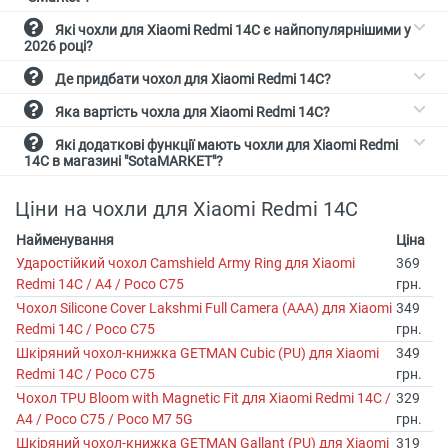
Які чохли для Xiaomi Redmi 14C є найпопулярнішими у
2026 році?
Де придбати чохол для Xiaomi Redmi 14C?
Яка вартість чохла для Xiaomi Redmi 14C?
Які додаткові функції мають чохли для Xiaomi Redmi
14C в магазині "SotaMARKET"?
Ціни на чохли для Xiaomi Redmi 14C
Найменування
Ціна
Ударостійкий чохол Camshield Army Ring для Xiaomi
369
Redmi 14C / A4 / Poco C75
грн.
Чохол Silicone Cover Lakshmi Full Camera (AAA) для Xiaomi
349
Redmi 14C / Poco C75
грн.
Шкіряний чохол-книжка GETMAN Cubic (PU) для Xiaomi
349
Redmi 14C / Poco C75
грн.
Чохол TPU Bloom with Magnetic Fit для Xiaomi Redmi 14C /
329
A4 / Poco C75 / Poco M7 5G
грн.
Шкіряний чохол-книжка GETMAN Gallant (PU) для Xiaomi
319