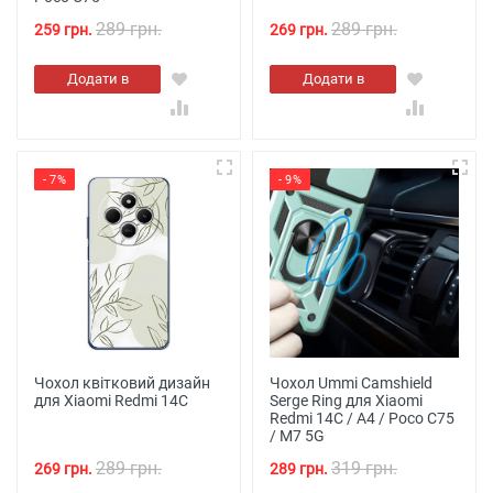
289 грн.
289 грн.
259 грн.
269 грн.
Додати в
Додати в
кошик
кошик
- 7%
- 9%
Чохол квітковий дизайн
Чохол Ummi Camshield
для Xiaomi Redmi 14C
Serge Ring для Xiaomi
Redmi 14C / A4 / Poco C75
/ M7 5G
289 грн.
319 грн.
269 грн.
289 грн.