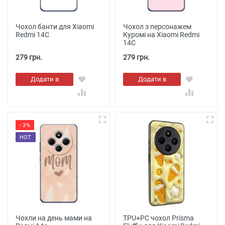
Чохол банти для Xiaomi
Чохол з персонажем
Redmi 14C
Куромі на Xiaomi Redmi
14C
279 грн.
279 грн.
Додати в
Додати в
кошик
кошик
- 3%
HOT
Чохли на день мами на
TPU+PC чохол Prisma