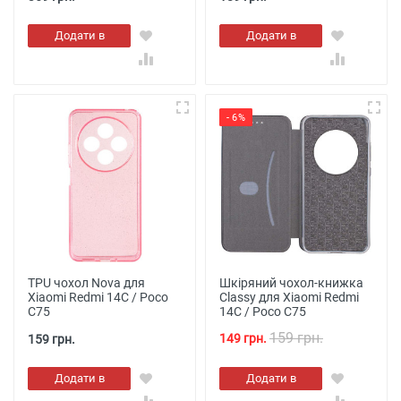
Додати в
Додати в
кошик
кошик
- 6%
TPU чохол Nova для
Шкіряний чохол-книжка
Xiaomi Redmi 14C / Poco
Classy для Xiaomi Redmi
C75
14C / Poco C75
159 грн.
149 грн.
159 грн.
Додати в
Додати в
кошик
кошик