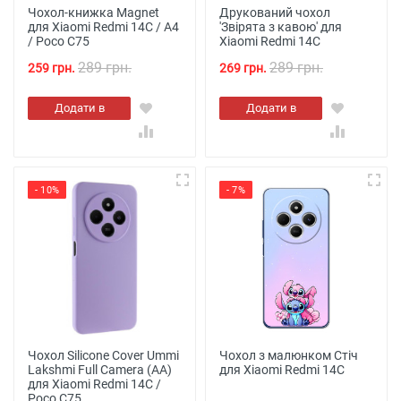
Чохол-книжка Magnet
Друкований чохол
для Xiaomi Redmi 14C / A4
'Звірята з кавою' для
/ Poco C75
Xiaomi Redmi 14C
289 грн.
289 грн.
259 грн.
269 грн.
Додати в
Додати в
кошик
кошик
- 10%
- 7%
Чохол Silicone Cover Ummi
Чохол з малюнком Стіч
Lakshmi Full Camera (AA)
для Xiaomi Redmi 14C
для Xiaomi Redmi 14C /
Poco C75