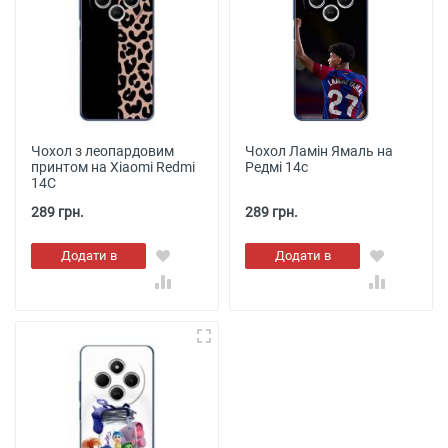
Чохол з леопардовим
Чохол Ламін Ямаль на
принтом на Xiaomi Redmi
Редмі 14с
14C
289 грн.
289 грн.
Додати в
Додати в
кошик
кошик