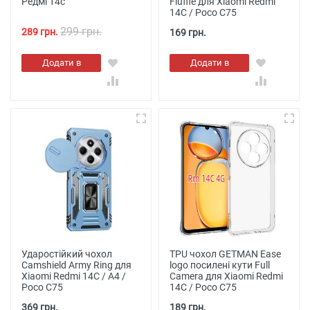
Редмі 14с
Fluffie для Xiaomi Redmi
14C / Poco C75
299 грн.
289 грн.
169 грн.
Додати в
Додати в
кошик
кошик
Ударостійкий чохол
TPU чохол GETMAN Ease
Camshield Army Ring для
logo посилені кути Full
Xiaomi Redmi 14C / A4 /
Camera для Xiaomi Redmi
Poco C75
14C / Poco C75
369 грн.
189 грн.