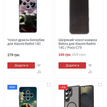
Чохол дракон Беззубик
Шкіряний чохол-книжка
для Xiaomi Redmi 14C
Belora для Xiaomi Redmi
14C / Poco C75
269 грн.
249 грн.
279 грн.
Додати в
Додати в
кошик
кошик
NEW
- 6%