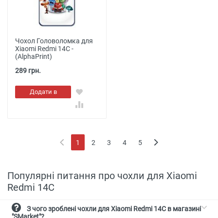
Чохол Головоломка для
Xiaomi Redmi 14C -
(AlphaPrint)
289 грн.
Додати в
кошик
1
2
3
4
5
(current)
Популярні питання про чохли для Xiaomi
Redmi 14C
З чого зроблені чохли для Xiaomi Redmi 14C в магазині
"SMarket"?