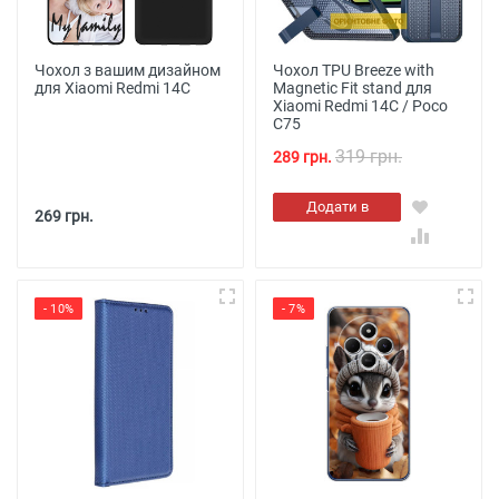
Чохол з вашим дизайном
Чохол TPU Breeze with
для Xiaomi Redmi 14C
Magnetic Fit stand для
Xiaomi Redmi 14C / Poco
C75
319 грн.
289 грн.
Додати в
269 грн.
кошик
- 10%
- 7%