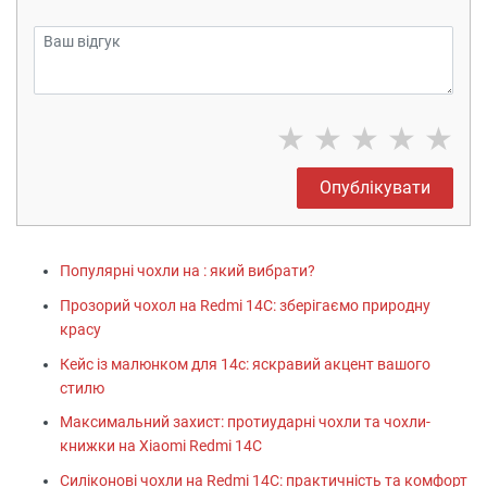
★
★
★
★
★
Опублікувати
Популярні чохли на : який вибрати?
Прозорий чохол на Redmi 14C: зберігаємо природну
красу
Кейс із малюнком для 14с: яскравий акцент вашого
стилю
Максимальний захист: протиударні чохли та чохли-
книжки на Xiaomi Redmi 14C
Силіконові чохли на Redmi 14C: практичність та комфорт