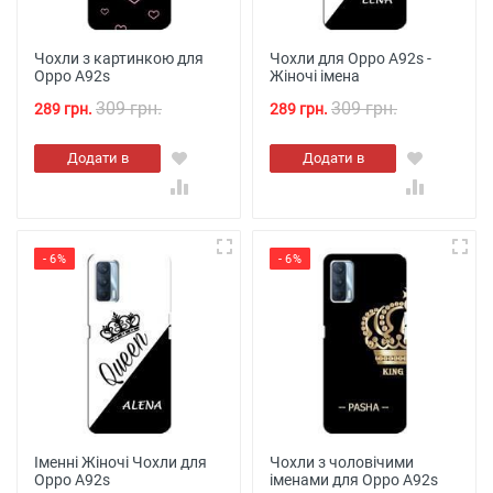
Чохли з картинкою для
Чохли для Oppo A92s -
Oppo A92s
Жіночі імена
309 грн.
309 грн.
289 грн.
289 грн.
Додати в
Додати в
кошик
кошик
- 6%
- 6%
Іменні Жіночі Чохли для
Чохли з чоловічими
Oppo A92s
іменами для Oppo A92s