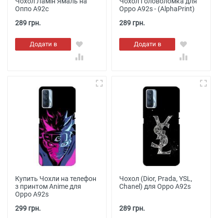
Чохол Ламін Ямаль на
Чохол Головоломка для
Оппо А92с
Oppo A92s - (AlphaPrint)
289 грн.
289 грн.
Додати в
Додати в
кошик
кошик
Купить Чохли на телефон
Чохол (Dior, Prada, YSL,
з принтом Anime для
Chanel) для Oppo A92s
Oppo A92s
299 грн.
289 грн.