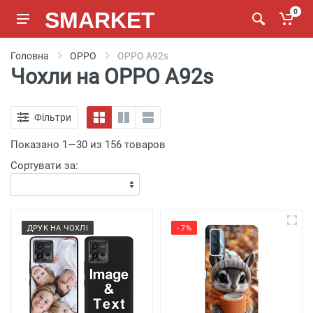
SMARKET
0
Головна
OPPO
OPPO A92s
Чохли на OPPO A92s
Фільтри
Показано 1—30 из 156 товаров
Сортувати за:
ДРУК НА ЧОХЛІ
- 7%