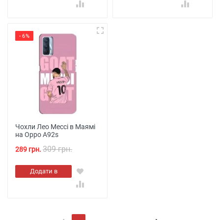
- 6%
Чохли Лео Мессі в Маямі
на Oppo A92s
309 грн.
289 грн.
Додати в
кошик