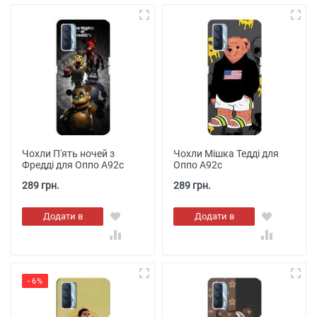
Чохли П'ять ночей з
Чохли Мішка Тедді для
Фредді для Оппо А92с
Оппо А92с
289 грн.
289 грн.
Додати в
Додати в
кошик
кошик
- 6%