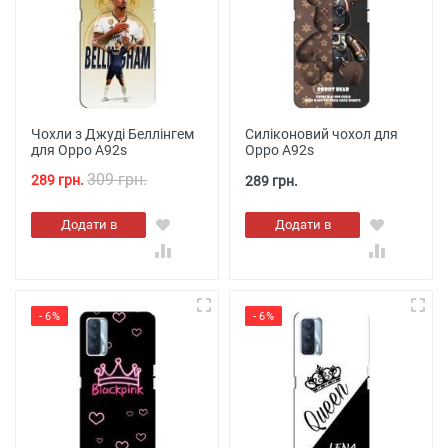
Чохли з Джуді Беллінгем
Силіконовий чохол для
для Oppo A92s
Oppo A92s
309 грн.
289 грн.
289 грн.
Додати в
Додати в
кошик
кошик
- 6%
- 6%