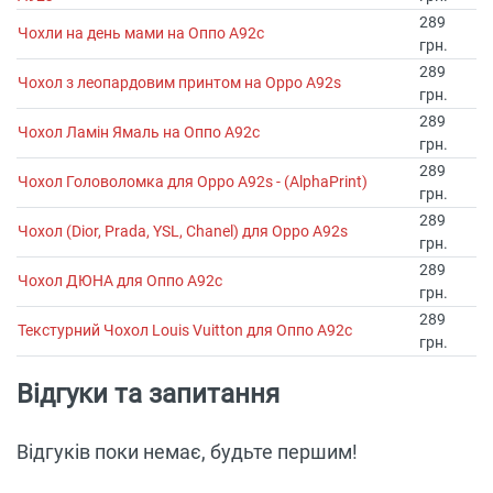
289
Чохли на день мами на Оппо А92с
грн.
289
Чохол з леопардовим принтом на Oppo A92s
грн.
289
Чохол Ламін Ямаль на Оппо А92с
грн.
289
Чохол Головоломка для Oppo A92s - (AlphaPrint)
грн.
289
Чохол (Dior, Prada, YSL, Chanel) для Oppo A92s
грн.
289
Чохол ДЮНА для Оппо А92с
грн.
289
Текстурний Чохол Louis Vuitton для Оппо А92с
грн.
Відгуки та запитання
Відгуків поки немає, будьте першим!