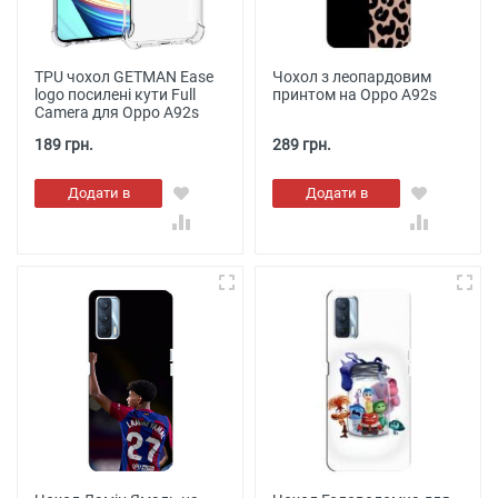
TPU чохол GETMAN Ease
Чохол з леопардовим
logo посилені кути Full
принтом на Oppo A92s
Camera для Oppo A92s
189 грн.
289 грн.
Додати в
Додати в
кошик
кошик