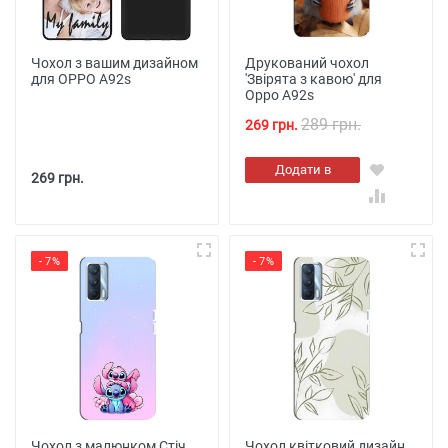
Чохол з вашим дизайном
Друкований чохол
для OPPO A92s
'Звірята з кавою' для
Oppo A92s
289 грн.
269 грн.
Додати в
269 грн.
кошик
- 7%
- 7%
Чохол з малюнком Стіч
Чохол квітковий дизайн