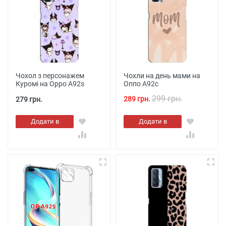
Чохол з персонажем
Чохли на день мами на
Куромі на Oppo A92s
Оппо А92с
299 грн.
289 грн.
279 грн.
Додати в
Додати в
кошик
кошик