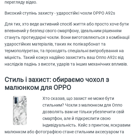
перегляду відео.
Високий ступінь захисту - ударостійкі чохли OPPO A92s
Для тих, хто веде активний спосіб життя або просто хоче бути
впевнений у безпеці свого смартфону, ідеальним рішенням
стануть протиударні чохли. Вони виготовляються з комбінації
ударостійких матеріалів, таких як полікарбонат та
термополіуретан, та проходять спеціальні випробування на
міцність. Такий кожух надійно захистить ваш Оппо А92с від
наслідків падінь з висоти, ударів та інших механічних впливів.
Стиль і захист: обираємо чохол з
малюнком для OPPO
Хто сказав, що захист не може бути
стильним? Чохли з малюнком для Оппо
дозволять вам не тільки убезпечити свій
смартфон, але й підкреслити свою
індивідуальність. Кейс з принтом, яскравим
малюнком або фотографією стане стильним аксесуаром та