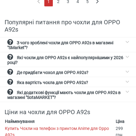
1
2
3
4
5
(current)
Популярні питання про чохли для OPPO
A92s
З чого зроблені чохли для OPPO A92s в магазині
"SMarket"?
Які чохли для OPPO A92s є найпопулярнішими у 2026
році?
Де придбати чохол для OPPO A92s?
Яка вартість чохла для OPPO A92s?
Які додаткові функції мають чохли для OPPO A92s в
магазині "SotaMARKET"?
Ціни на чохли для OPPO A92s
Найменування
Ціна
Купить Чохли на телефон з принтом Anime для Oppo
299
A92s
грн.