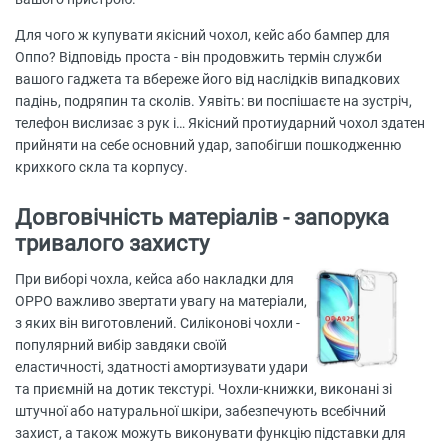
Для чого ж купувати якісний чохол, кейс або бампер для
Оппо? Відповідь проста - він продовжить термін служби
вашого гаджета та вбереже його від наслідків випадкових
падінь, подряпин та сколів. Уявіть: ви поспішаєте на зустріч,
телефон вислизає з рук і… Якісний протиударний чохол здатен
прийняти на себе основний удар, запобігши пошкодженню
крихкого скла та корпусу.
Довговічність матеріалів - запорука
тривалого захисту
При виборі чохла, кейса або накладки для
OPPO важливо звертати увагу на матеріали,
з яких він виготовлений. Силіконові чохли -
популярний вибір завдяки своїй
еластичності, здатності амортизувати удари
та приємній на дотик текстурі. Чохли-книжки, виконані зі
штучної або натуральної шкіри, забезпечують всебічний
захист, а також можуть виконувати функцію підставки для