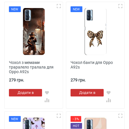
NEW
NEW
Чохол з мемами
Чохол банти для Oppo
траралело тралала для
A92s
Oppo A92s
279 грн.
279 грн.
Додати в
Додати в
кошик
кошик
NEW
- 3%
HOT