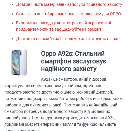
Довговічність матеріалів - запорука тривалого захисту
Стиль і захист: обираємо чохол з малюнком для OPPO
Економічна вигода у довгостроковій перспективі:
придбайте чохли та заощаджуйте на ремонті
Доставка по всій Україні: ваш чохол вже чекає на вас!
Oppo A92s: Стильний
смартфон заслуговує
надійного захисту
A92s - це смартфон, який підкорив
користувачів своїм стильним дизайном, відмінною
продуктивністю та доступною ціною. Яскравий дисплей,
потужний процесор та ємна батарея роблять його ідеальним
вибором для активних людей. Проте навіть найнадійніший
смартфон потребує додаткового захисту від щоденних
випробувань. І тут на допомогу приходять чохли на A92s,
покликані зберегти первісний вигляд та функціональність
вашого пристрою.