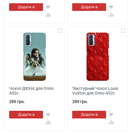
Додати в
Додати в
кошик
кошик
Чохол ДЮНА для Оппо
Текстурний Чохол Louis
А92с
Vuitton для Оппо А92с
289 грн.
289 грн.
Додати в
Додати в
кошик
кошик